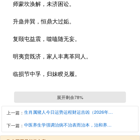
师蒙坎涣解，未济困讼。
升蛊井巽，恒鼎大过姤。
复颐屯益震，噬嗑随无妄。
明夷贲既济，家人丰离革同人。
临损节中孚，归妹睽兑履。
泰大畜，需小畜，大壮大有夬乾。
展开剩余78%
有按后天八卦次序排列的后天八卦图，即是周易六
生肖属猪人今日运势运程财运吉凶（2026年8月10日）详解查询
上一篇：
十四卦。
中医养生学强调治病不治表而治本，治和养兼顾是有必要的
下一篇：
有按八卦卦象次序排列的西汉京方八宫卦，祥见八