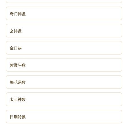
奇门排盘
《易经》第三十一卦 咸 泽山咸 兑上艮下
《易经》第三十二卦 恒 雷风恒 震上巽下
玄排盘
《易经》第三十三卦 遯 天山遯 乾上艮下
金口诀
《易经》第三十四卦 大壮 雷天大壮 震上乾下
紫微斗数
《易经》第三十五卦 晋 火地晋 离上坤下
梅花易数
《易经》第三十六卦 明夷 地火明夷 坤上离下
太乙神数
《易经》第三十七卦 家人 风火家人 巽上离下
日期转换
《易经》第三十八卦 睽 火泽睽 离上兑下