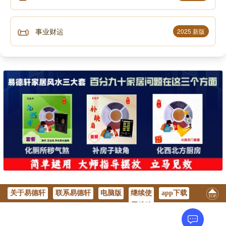
《易经》第四十七卦 困 泽水困 兑上坎下
📜
事业财运
2025 新版
《易经》第四十八卦 井 水风井 坎上巽下
《易经》第四十九卦 革 泽火革 兑上离下
《易经》第五十卦 鼎 火风鼎 离上巽下
《易经》第五十一卦 震 震为雷 震上震下
《易经》第五十二卦 艮 艮为山 艮上艮下
《易经》第五十三卦 渐 风山渐 巽上艮下
关于易德轩
联系易德轩
电脑版
继续使
app下载
用移动
版
《易经》第五十四卦 归妹 雷泽归妹 震上兑下