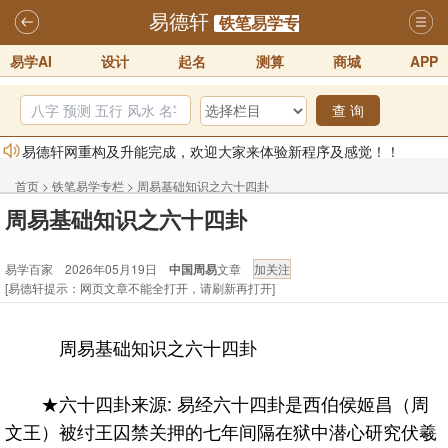
易德轩
铁笔易学专
易学AI
设计
起名
测算
商城
APP
栏
查 询
易德轩网重构及升能完成，欢迎大家来体验新程序及感觉！！
2025-07-01
首页
>
铁笔易学专栏
>
周易基础知识之六十四卦
2026年化太岁锦囊属马、鼠、牛、龙、兔、狗、鸡生肖化太岁开始预
周易基础知识之六十四卦
订！！
2025-10-01
易学百家 2026年05月19日
中国周易
文章
2026丙午年铁笔居士精批年运说明
2025-10-12
[易德轩提示：网页文章不能全打开，请刷新再打开]
易德轩首席风水大师铁笔居士简介！！
2021-9-2
易德轩通告：本网站易德轩商标及LOGO注册声明
2021-9-7
周易基础知识之六十四卦
易德轩易学ai，ai批八字紫微命理相学，ai智能体客服系统开通，欢迎
体验！！
2025-07-01
★六十四卦来源: 易经六十四卦是西伯侯姬昌（周
文王）被纣王囚禁关押的七年间隔在狱中潜心研究伏羲