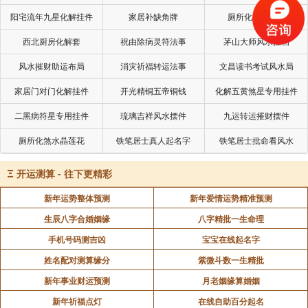
阳宅流年九星化解挂件
家居补缺角牌
厕所化秽气煞套
《易经》第七卦 师 地水师 坤上坎下
西北厨房化解套
祝由除病灵符法事
茅山大师风水挂画
风水摧财助运布局
消灾祈福转运法事
文昌读书考试风水局
《易经》第八卦 比 水地比 坎上下坤
家居门对门化解挂件
开光精铜五帝铜钱
化解五黄煞星专用挂件
《易经》第九卦 小畜 风天小畜 巽上乾下
二黑病符星专用挂件
琉璃吉祥风水摆件
九运转运摧财摆件
厕所化煞水晶莲花
铁笔居士真人起名字
铁笔居士批命看风水
《易经》第十卦 履 天泽履 乾上兑下
Ξ
开运测算 - 往下更精彩
《易经》第十一卦 泰 天地泰 坤上乾下
新年运势整体预测
新年爱情运势精准预测
生辰八字合婚姻缘
八字精批一生命理
《易经》第十二卦 否 地天否 乾上坤下
手机号码测吉凶
宝宝在线起名字
姓名配对测算缘分
紫微斗数一生精批
《易经》第十三卦 同人 天火同人 乾上离下
新年事业财运预测
月老姻缘算婚姻
新年祈福点灯
在线自助百分起名
《易经》第十四卦 大有 火天大有 离上乾下