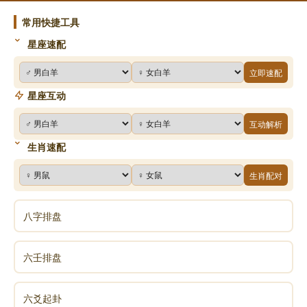
常用快捷工具
《易经》第二十三卦 剥 山地剥 艮上坤下
星座速配
《易经》第二十四卦 复 地雷复 坤上震下
立即速配
星座互动
《易经》第二十五卦 无妄 天雷无妄 乾上震下
互动解析
生肖速配
《易经》第二十六卦 大畜 山天大畜 艮上乾下
生肖配对
《易经》第二十七卦 颐 山雷颐 艮上震下
八字排盘
《易经》第二十八卦 大过 泽风大过 兑上巽下
六壬排盘
《易经》第二十九卦 坎 坎为水 坎上坎下
六爻起卦
《易经》第三十卦 离 离为火 离上离下