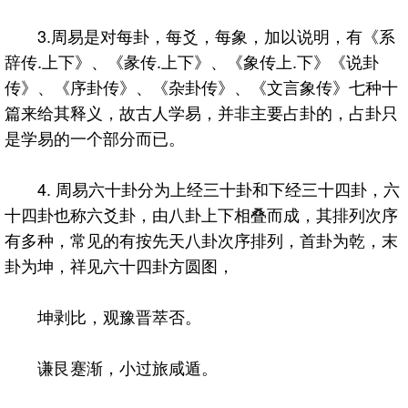
3.周易是对每卦，每爻，每象，加以说明，有《系
辞传.上下》、《彖传.上下》、《象传上.下》《说卦
传》、《序卦传》、《杂卦传》、《文言象传》七种十
篇来给其释义，故古人学易，并非主要占卦的，占卦只
是学易的一个部分而已。
4. 周易六十卦分为上经三十卦和下经三十四卦，六
十四卦也称六爻卦，由八卦上下相叠而成，其排列次序
有多种，常见的有按先天八卦次序排列，首卦为乾，末
卦为坤，祥见六十四卦方圆图，
坤剥比，观豫晋萃否。
谦艮蹇渐，小过旅咸遁。