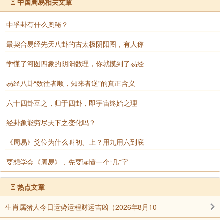
Ξ
中国周易相关文章
宫卦次图。
中孚卦有什么奥秘？
最契合易经先天八卦的古太极阴阳图，有人称
学懂了河图四象的阴阳数理，你就摸到了易经
易经八卦“数往者顺，知来者逆”的真正含义
六十四卦互之，归于四卦，即宇宙终始之理
经卦象能穷尽天下之变化吗？
《周易》爻位为什么叫初、上？用九用六到底
要想学会《周易》，先要读懂一个“几”字
Ξ
热点文章
生肖属猪人今日运势运程财运吉凶（2026年8月10