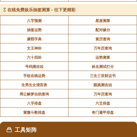
Ξ
在线免费娱乐抽签测算 - 往下更精彩
《易经》第十五卦 谦 地山谦 坤上艮下
八字预测
星座测算
抽签运势
配对缘分
《易经》第十六卦 豫 雷地豫 震上坤下
康熙字典
黄历查询
文王神卦
万年历查询
《易经》第十七卦 随 泽雷随 兑上震下
六十四卦
运势测算
《易经》第十八卦 蛊 山风蛊 艮上巽下
号码测吉凶
姓名测试打分
手纹在线运势
三生三世财运书
《易经》第十九卦 临 地泽临 坤上兑下
生男生女清宫表
眼跳测吉凶
周公解梦自助查询
万年历查询
《易经》第二十卦 观 风地观 巽上坤下
八字排盘
六爻排盘
紫微斗数排盘
奇门遁甲排盘
《易经》第二十一卦 噬嗑 火雷噬嗑 离上震下
工具矩阵
《易经》第二十二卦 贲 山火贲 艮上离下