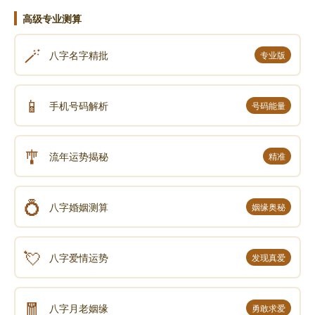
高级专业测算
《易经》第三十九卦 蹇 水山蹇 坎上艮下
🪄
八字名字精批
专业版
《易经》第四十卦 解 雷水解 震上坎下
📱
手机号码解析
号码能量
《易经》第四十一卦 损 山泽损 艮上兑下
🎐
《易经》第四十二卦 益 风雷益 巽上震下
流年运势揭秘
精准
《易经》第四十三卦 夬 泽天夬 兑上乾下
💍
八字婚姻测算
姻缘奥秘
《易经》第四十四卦 姤 天风姤 乾上巽下
💘
八字爱情运势
发现真爱
《易经》第四十五卦 萃 泽地萃 兑上坤下
🧧
八字月老姻缘
勇敢求爱
《易经》第四十六卦 升 地风升 坤上巽下