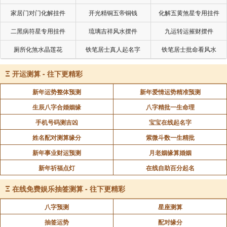
家居门对门化解挂件
开光精铜五帝铜钱
化解五黄煞星专用挂件
二黑病符星专用挂件
琉璃吉祥风水摆件
九运转运摧财摆件
厕所化煞水晶莲花
铁笔居士真人起名字
铁笔居士批命看风水
Ξ
开运测算 - 往下更精彩
新年运势整体预测
新年爱情运势精准预测
生辰八字合婚姻缘
八字精批一生命理
手机号码测吉凶
宝宝在线起名字
姓名配对测算缘分
紫微斗数一生精批
新年事业财运预测
月老姻缘算婚姻
新年祈福点灯
在线自助百分起名
Ξ
在线免费娱乐抽签测算 - 往下更精彩
八字预测
星座测算
抽签运势
配对缘分