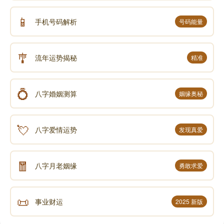
📱
手机号码解析
号码能量
🎐
流年运势揭秘
精准
💍
八字婚姻测算
姻缘奥秘
💘
八字爱情运势
发现真爱
🧧
八字月老姻缘
勇敢求爱
📜
事业财运
2025 新版