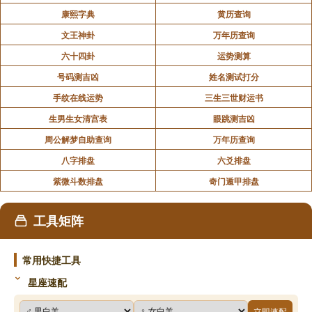
康熙字典
黄历查询
文王神卦
万年历查询
六十四卦
运势测算
号码测吉凶
姓名测试打分
手纹在线运势
三生三世财运书
生男生女清宫表
眼跳测吉凶
周公解梦自助查询
万年历查询
八字排盘
六爻排盘
紫微斗数排盘
奇门遁甲排盘
工具矩阵
常用快捷工具
星座速配
立即速配