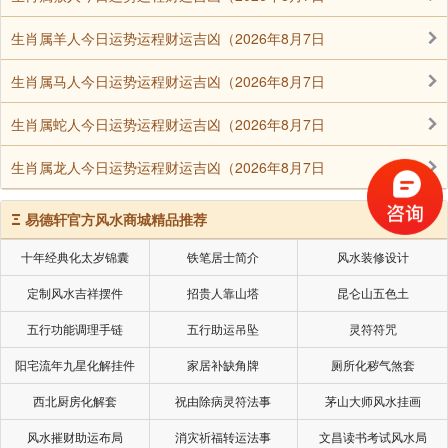
生肖属羊人今日运势运程财运吉凶（2026年8月7日
生肖属马人今日运势运程财运吉凶（2026年8月7日
生肖属蛇人今日运势运程财运吉凶（2026年8月7日
生肖属龙人今日运势运程财运吉凶（2026年8月7日
Ξ
易德轩官方风水商城精品推荐
十年经典化太岁锦囊
铁笔居士简介
风水装修设计
定制风水吉祥摆件
招贵人靠山塔
昆仑山五色土
五行功能调理手链
五行助运吊坠
灵符符咒
阳宅流年九星化解挂件
家居补缺角牌
厕所化秽气煞套
西北厨房化解套
祝由除病灵符法事
茅山大师风水挂画
风水摧财助运布局
消灾祈福转运法事
文昌读书考试风水局