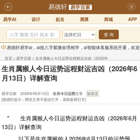
易德轩
易学百家
易学AI
设计
起名
测算
商城
APP
查 询
易德轩易学ai，ai批八字紫微命理相学，ai智能体客服系统开通，欢迎
体验！！
2025-07-01
首页
>
易学百家
>
生肖属猴人今日运势运程财运吉凶（2026年
易德轩网重构及升能完成，欢迎大家来体验新程序及感觉！！
生肖属猴人今日运势运程财运吉凶（2026年6
6月13日）详解查询
2025-07-01
月13日）详解查询
2026年化太岁锦囊属马、鼠、牛、龙、兔、狗、鸡生肖化太岁开始预
易学百家 2026年06月13日
生肖今日运势
文章
订！！
2025-10-01
[易德轩提示：网页文章不能全打开，请刷新再打开]
2026丙午年铁笔居士精批年运说明
2025-10-12
易德轩首席风水大师铁笔居士简介！！
2021-9-2
" 生肖属猴人今日运势运程财运吉凶（2026年6月
易德轩通告：本网站易德轩商标及LOGO注册声明
2021-9-7
13日）详解查询
以下是生肖属猴的人2026年6月13日的运势预