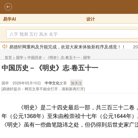
易学AI
设计
易德轩网重构及升能完成，欢迎大家来体验新程序及感觉！！
20
2026年化太岁锦囊属马、鼠、牛、龙、兔、狗、鸡生肖化太岁开始
首页
>
国学
>
中国历史－《明史》志·卷五十一 - 国学
2026丙午年铁笔居士精批年运说明
2025-10-12
中国历史－《明史》志·卷五十一
易德轩首席风水大师铁笔居士简介！！
2021-9-2
国学 2026年05月10日
中华文化
文章
易德轩通告：本网站易德轩商标及LOGO注册声明
2021-9-7
[易德轩提示：网页文章不能全打开，请刷新再打开]
易德轩易学ai，ai批八字紫微命理相学，ai智能体客服系统开通，欢
《明史》是二十四史最后一部，共三百三十二卷，
年（公元1368年）至朱由检崇祯十七年（公元164
《明史》虽有一些曲笔隐讳之处，但仍得到后世史家广