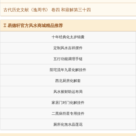
五城兵马司。指挥各一人，副指挥各三人，吏目各一人
古代历史文献《逸周书》 卷四 和寤解第三十四
Ξ
易德轩官方风水商城精品推荐
应天府。府尹一人，府丞一人，治中一人，通判二人
人，县丞一人，主簿一人，典史一人。司狱司，司狱一人
十年经典化太岁锦囊
(凡二，龙江、龙潭。)各大使一人，副使或一人或二人
定制风水吉祥摆件
四人。洪武三年，改应天府知府为府尹，秩正三品，赐
五行功能调理手链
南京官，自永乐四年成祖往北京，置行部尚书，备行
阳宅流年九星化解挂件
以闻，政本故在南也。十八年，官属悉移而北，南京六部
西北厨房化解套
定制复如永乐时。
风水摧财助运布局
家居门对门化解挂件
王府长史司。左、右长史各一人。(正五品)其属，典簿一
人，(从八品)奉祠所，奉祠正一人，(正八品)副一人，(
二黑病符星专用挂件
良医正一人，(正八品)副一人，(从八品)典仪所，典仪正
厕所化煞水晶莲花
革。)伴读四人，(从九品，后止设一人。)教授无定员，(