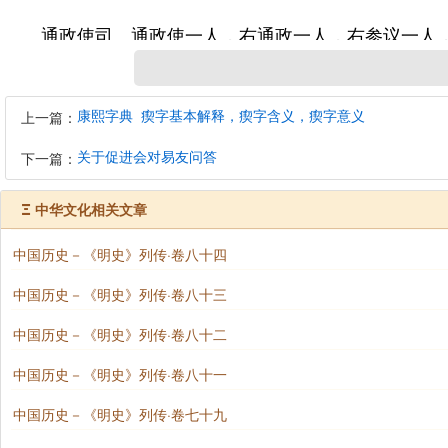
通政使司。通政使一人，右通政一人，右参议一人，
大理寺。卿一人，右寺丞一人，司务一人，左、右寺正
康熙字典_瘈字基本解释，瘈字含义，瘈字意义
上一篇：
詹事府。主簿一人。
关于促进会对易友问答
下一篇：
翰林院。学士一人，(不常置，以翰林坊局官署职。)
Ξ
中华文化相关文章
中国历史－《明史》列传·卷八十四
国子监。祭酒一人，司业一人，监丞一人，典簿一人，
庆四年，革博士一人，学正一人。)
中国历史－《明史》列传·卷八十三
中国历史－《明史》列传·卷八十二
太常寺。卿一人，少卿一人，典簿一人，博士一人，协
祀一、祀丞一。山川坛、耤田奉祀一。祖陵奉祀、祀丞
中国历史－《明史》列传·卷八十一
署祀丞。)
中国历史－《明史》列传·卷七十九