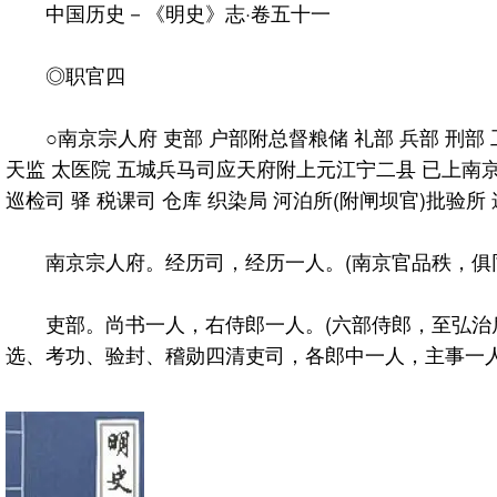
中国历史－《明史》志·卷五十一
◎职官四
○南京宗人府 吏部 户部附总督粮储 礼部 兵部 刑部 工
天监 太医院 五城兵马司应天府附上元江宁二县 已上南京官
巡检司 驿 税课司 仓库 织染局 河泊所(附闸坝官)批验所
南京宗人府。经历司，经历一人。(南京官品秩，俱同
吏部。尚书一人，右侍郎一人。(六部侍郎，至弘治后
选、考功、验封、稽勋四清吏司，各郎中一人，主事一人