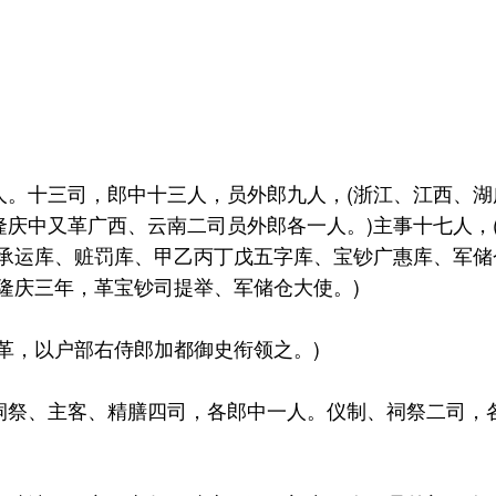
十三司，郎中十三人，员外郎九人，(浙江、江西、湖
庆中又革广西、云南二司员外郎各一人。)主事十七人，
、承运库、赃罚库、甲乙丙丁戊五字库、宝钞广惠库、军
隆庆三年，革宝钞司提举、军储仓大使。)
，以户部右侍郎加都御史衔领之。)
祭、主客、精膳四司，各郎中一人。仪制、祠祭二司，各