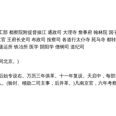
部 都察院附提督操江 通政司 大理寺 詹事府 翰林院 国子
 王府长史司 布政司 按察司 各道行太仆寺 苑马寺 都转
 递运所 铁冶所 医学 阴阳学 僧纲司 道纪司
北京。)
始专设右。万历三年俱革。十一年复设。天启中，每部增
。(验封、稽勋二司主事，后并革。)凡南京官，六年考