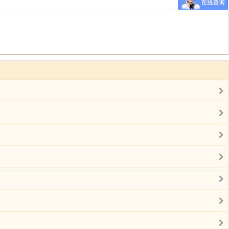
署丞一人。(嘉靖中，革良酝、掌醢二署署丞。万历中，