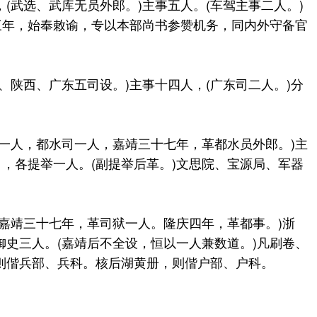
武选、武库无员外郎。)主事五人。(车驾主事二人。)
三年，始奉敕谕，专以本部尚书参赞机务，同内外守备官
陕西、广东五司设。)主事十四人，(广东司二人。)分
人，都水司一人，嘉靖三十七年，革都水员外郎。)主
，各提举一人。(副提举后革。)文思院、宝源局、军器
靖三十七年，革司狱一人。隆庆四年，革都事。)浙
史三人。(嘉靖后不全设，恒以一人兼数道。)凡刷卷、
则偕兵部、兵科。核后湖黄册，则偕户部、户科。