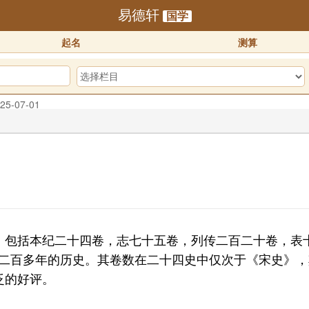
易德轩
国学
起名
测算
25-07-01
预订！！
2025-10-01
迎体验！！
2025-07-01
包括本纪二十四卷，志七十五卷，列传二百二十卷，表十
4年）二百多年的历史。其卷数在二十四史中仅次于《宋史
泛的好评。