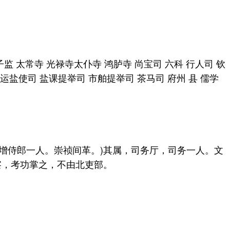
监 太常寺 光禄寺太仆寺 鸿胪寺 尚宝司 六科 行人司 钦
运盐使司 盐课提举司 市舶提举司 茶马司 府州 县 儒学
侍郎一人。崇祯间革。)其属，司务厅，司务一人。文
察，考功掌之，不由北吏部。