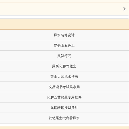
一人，训导六人。所辖，上元、江宁二县，各知县一
司，(凡四，龙江、江东、聚宝门、太平门。)税课局，
风水装修设计
河泊所，官一人。龙江关、石灰山关，各大使一人，副使
昆仑山五色土
灵符符咒
惟封爵、大辟、除拜三品以上文武职，则六科都给事中
厕所化秽气煞套
于职衔上。仁宗时补设官属，除“南京”字。正统六年，
茅山大师风水挂画
文昌读书考试风水局
化解五黄煞星专用挂件
一人，(正七品)典膳所，典膳正一人，(正八品)副一
)副一人，(从八品)纪善所，纪善二人，(正八品)良医所，
九运转运摧财摆件
正八品)副一人，(从八品。以上各所副官，嘉靖四十四年并
铁笔居士批命看风水
，库大使、副使各一人。(仓、库副使后俱革。) 郡王府，