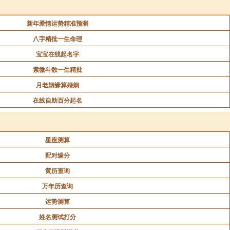
新年爱情运势精准预测
及陈谢、进献表启、书疏，长史为王奏上。若王有过，
八字精批一生命理
若妃之膳羞。奉祠，掌祭祀乐舞。典宝，掌王宝符牌。纪
宝宝在线起名字
邸、廨舍。伴读，掌侍从起居，陈设经史。教授，掌以德
紫微斗数一生精批
月老姻缘算婚姻
在线自助百分起名
二人，(正七品)纪善一人。(正七品)各以其品秩列朝官
授。四年，更定官制。(左、右相，正二品，文武傅，从
仪正、典膳正、典服正、工正、医正，并正七品，副，并
星座测算
增设伴读四人，选老成明经慎行之士任之，侍读四人，收
配对缘分
年，并罢王相府，升长史司为正五品，置左、右长史各一
黄历查询
建文中，增置亲王宾辅二人，伴读、伴讲、伴书各一人，
万年历查询
、典馔、典药五署官各一人，典仪二人，引礼舍人二人，
运势测算
靖江王府谘议所为长史司。万历间，周府设宗正一人。
。(正九品)二十三年，改家令司为中使司，以内使为之。
姓名测试打分