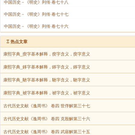
光禄寺。卿一人，少卿一人，(隆庆四年，革少卿。)
中国历史－《明史》列传·卷七十八
革珍羞署丞。)
中国历史－《明史》列传·卷七十七
中国历史－《明史》列传·卷七十六
太仆寺。卿一人，少卿二人，寺丞二人，(隆庆中，革
Ξ
热点文章
鸿胪寺。卿一人，主簿一人。司仪、司宾二署，各署
康熙字典_瘈字基本解释，瘈字含义，瘈字意义
尚宝司。卿一人。
康熙字典_鉹字基本解释，鉹字含义，鉹字意义
吏、户、礼、兵、刑、工六科。给事中六人。又户科
康熙字典_馳字基本解释，馳字含义，馳字意义
康熙字典_裭字基本解释，裭字含义，裭字意义
行人司。左司副一人。
古代历史文献《逸周书》 卷四 世俘解第三十七
钦天监。监正一人，监副一人，主簿一人。五官正一
古代历史文献《逸周书》 卷四 克殷解第三十六
太医院。院判一人，吏目一人。惠民药局、生药库，
古代历史文献《逸周书》 卷四 武寤解第三十五