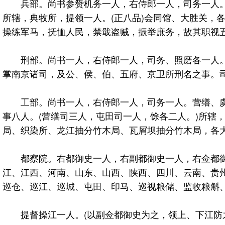
兵部。尚书参赞机务一人，右侍郎一人，司务一人。武
所辖，典牧所，提领一人。(正八品)会同馆、大胜关，
操练军马，抚恤人民，禁戢盗贼，振举庶务，故其职视
刑部。尚书一人，右侍郎一人，司务、照磨各一人。十
掌南京诸司，及公、侯、伯、五府、京卫所刑名之事。
工部。尚书一人，右侍郎一人，司务一人。营缮、虞衡
事八人。(营缮司三人，屯田司一人，馀各二人。)所辖
局、织染所、龙江抽分竹木局、瓦屑坝抽分竹木局，各大
都察院。右都御史一人，右副都御史一人，右佥都御史
江、江西、河南、山东、山西、陕西、四川、云南、贵州
巡仓、巡江、巡城、屯田、印马、巡视粮储、监收粮斛
提督操江一人。(以副佥都御史为之，领上、下江防之