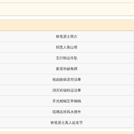
。(万历中，革副指挥每城二人。)
，推官一人，经历、知事、照磨、检校各一人。儒学教授
。织染局，大使一人，左、右副使各一人。都税司、宣课
铁笔居士简介
。龙江递运所，大使、副使各一人。批验所，大使一人。
招贵人靠山塔
银印。十三年，始立儒学。
五行助运吊坠
在九卿印以从。是时，皇太子监国，大小庶务悉以委之。
家居补缺角牌
所存惟礼、刑、工三部，各一侍郎，在南之官加“南京”字
祝由除病灵符法事
消灾祈福转运法事
开光精铜五帝铜钱
人，(正九品)所辖，审理所，审理正一人，(正六品)副
从八品)典乐一人，(正九品)典宝所，典宝正一人，(正八品
琉璃吉祥风水摆件
一人，(正九品)副一人，(从九品)工正所，工正一人，(
铁笔居士真人起名字
从九品)引礼舍二人，(后革二人。) 仓大使、副使各一人