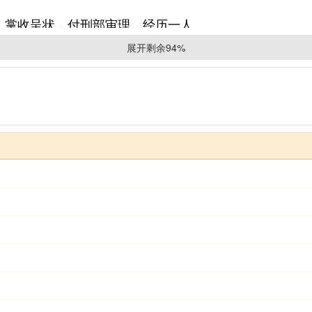
掌收呈状，付刑部审理。经历一人。
展开剩余94%
各一人，左、右评事各三人。(隆庆三年，革左、右评
孔目一人。
博士三人，助教六人，学正五人，学录二人，典籍一人
律郎二人，赞礼郎七人，(嘉靖中，革赞礼郎一人。)司
各一。皇陵奉祀、祀丞各二。孝陵、扬王坟、徐王坟各奉