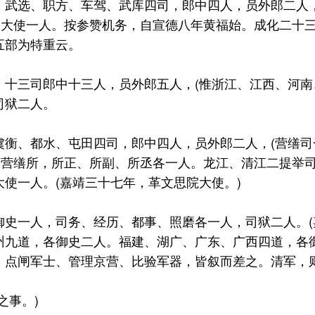
选、职方、车驾、武库四司，郎中四人，员外郎二人，(
各大使一人。按参赞机务，自宣德八年黄福始。成化二十
五部为特重云。
三司郎中十三人，员外郎五人，(惟浙江、江西、河南、
司狱二人。
、都水、屯田四司，郎中四人，员外郎二人，(营缮司一
，营缮所，所正、所副、所丞各一人。龙江、清江二提举司
使一人。(嘉靖三十七年，革文思院大使。)
一人，司务、经历、都事、照磨各一人，司狱二人。(嘉
九道，各御史二人。福建、湖广、广东、广西四道，各御
、点闸军士、管理京营、比验军器，皆叙而差之。清军，
事。)