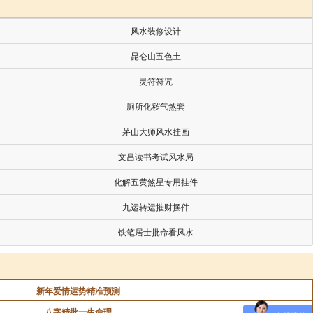
风水装修设计
昆仑山五色土
灵符符咒
厕所化秽气煞套
茅山大师风水挂画
文昌读书考试风水局
化解五黄煞星专用挂件
九运转运摧财摆件
铁笔居士批命看风水
新年爱情运势精准预测
八字精批一生命理