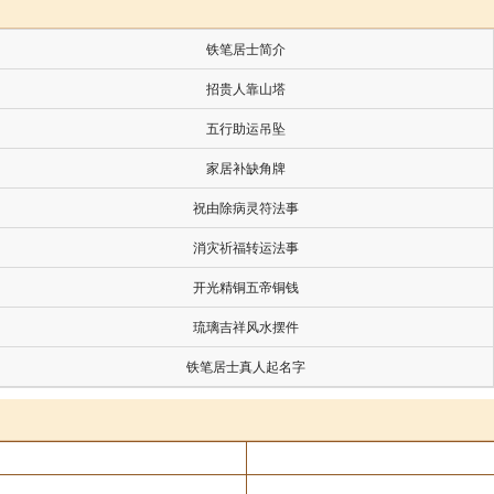
铁笔居士简介
招贵人靠山塔
五行助运吊坠
家居补缺角牌
祝由除病灵符法事
消灾祈福转运法事
开光精铜五帝铜钱
琉璃吉祥风水摆件
铁笔居士真人起名字