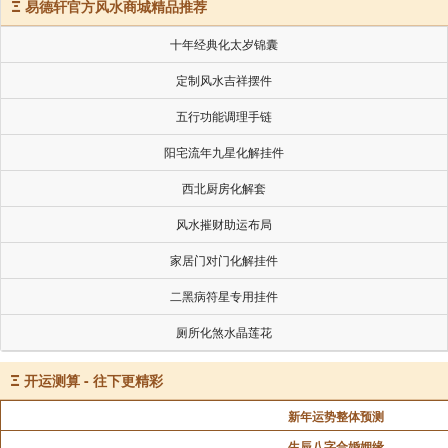
Ξ
易德轩官方风水商城精品推荐
十年经典化太岁锦囊
定制风水吉祥摆件
五行功能调理手链
阳宅流年九星化解挂件
西北厨房化解套
风水摧财助运布局
家居门对门化解挂件
二黑病符星专用挂件
厕所化煞水晶莲花
Ξ
开运测算 - 往下更精彩
新年运势整体预测
生辰八字合婚姻缘