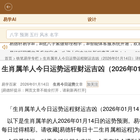
易学AI
设计
易德轩网重构及升能完成，欢迎大家来体验新程序及感觉！！
20
2026年化太岁锦囊属马、鼠、牛、龙、兔、狗、鸡生肖化太岁开始
首页
>
铁笔易学专栏
>
生肖属羊人今日运势运程财运吉凶（2026年01月14日）
2026丙午年铁笔居士精批年运说明
2025-10-12
生肖属羊人今日运势运程财运吉凶（2026年0
易德轩首席风水大师铁笔居士简介！！
2021-9-2
易学百家 2026年01月14日
生肖今日运势
文章
易德轩通告：本网站易德轩商标及LOGO注册声明
2021-9-7
[易德轩提示：网页文章不能全打开，请刷新再打开]
易德轩易学ai，ai批八字紫微命理相学，ai智能体客服系统开通，欢
「生肖属羊人今日运势运程财运吉凶（2026年01月1
以下是生肖属羊的人2026年01月14日的运势预
每日过得精彩。请收藏[易德轩每日十二生肖属相运程]