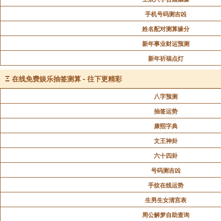
手机号码测吉凶
姓名配对测算缘分
新年事业财运预测
新年祈福点灯
Ξ
在线免费娱乐抽签测算 - 往下更精彩
八字预测
抽签运势
康熙字典
文王神卦
六十四卦
号码测吉凶
手纹在线运势
生男生女清宫表
周公解梦自助查询