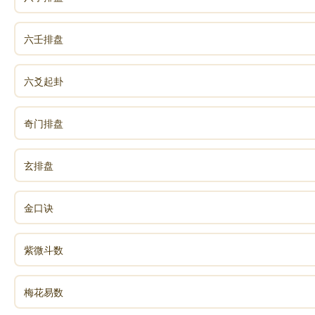
六壬排盘
六爻起卦
奇门排盘
玄排盘
金口诀
紫微斗数
梅花易数