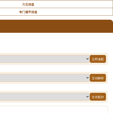
六爻排盘
奇门遁甲排盘
立即速配
互动解析
生肖配对