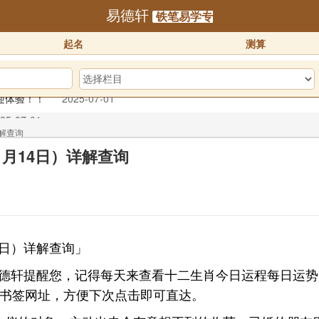
易德轩
铁笔易学专
起名
测算
栏
25-07-01
预订！！
2025-10-01
详解查询
1月14日）详解查询
迎体验！！
2025-07-01
4日）详解查询」
测。易德轩提醒您，记得每天来查看十二生肖今日运程每日
为书签网址，方便下次点击即可直达。