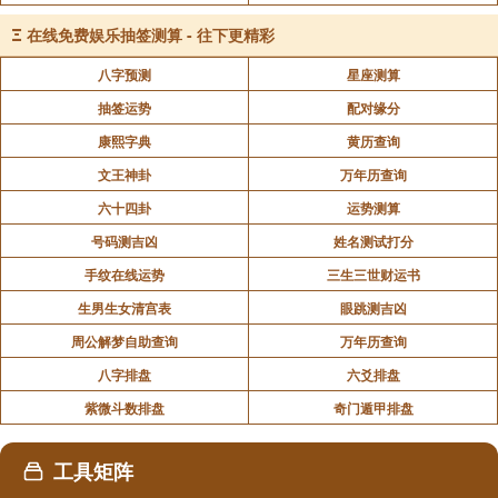
查法：以年支或日支来查。
Ξ
在线免费娱乐抽签测算 - 往下更精彩
寅、午、戌年，日支见 卯。
八字预测
星座测算
抽签运势
配对缘分
申、子、辰年，日支见 酉。
康熙字典
黄历查询
文王神卦
万年历查询
亥、卯、未年，日支见 子。
六十四卦
运势测算
号码测吉凶
姓名测试打分
巳、酉、丑年，日支见 午。
手纹在线运势
三生三世财运书
生男生女清宫表
眼跳测吉凶
周公解梦自助查询
万年历查询
八字排盘
六爻排盘
紫微斗数排盘
奇门遁甲排盘
工具矩阵