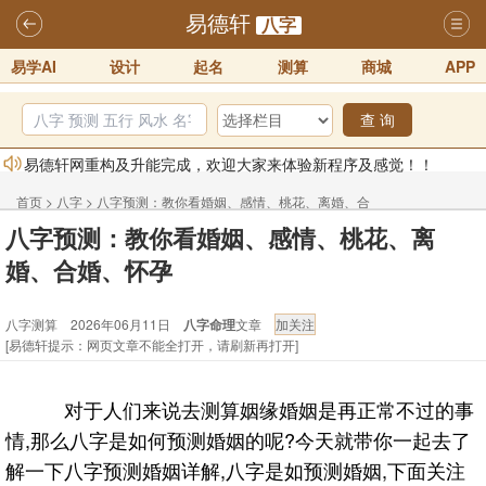
易德轩
八字
易学AI
设计
起名
测算
商城
APP
查 询
易德轩网重构及升能完成，欢迎大家来体验新程序及感觉！！
2025-07-01
首页
>
八字
>
八字预测：教你看婚姻、感情、桃花、离婚、合
2026年化太岁锦囊属马、鼠、牛、龙、兔、狗、鸡生肖化太岁开始预
八字预测：教你看婚姻、感情、桃花、离
婚、怀孕 - 八字测算
订！！
2025-10-01
婚、合婚、怀孕
2026丙午年铁笔居士精批年运说明
2025-10-12
八字测算 2026年06月11日
八字命理
文章
易德轩首席风水大师铁笔居士简介！！
2021-9-2
[易德轩提示：网页文章不能全打开，请刷新再打开]
易德轩通告：本网站易德轩商标及LOGO注册声明
2021-9-7
易德轩易学ai，ai批八字紫微命理相学，ai智能体客服系统开通，欢迎
对于人们来说去测算姻缘婚姻是再正常不过的事
体验！！
2025-07-01
情,那么八字是如何预测婚姻的呢?今天就带你一起去了
解一下八字预测婚姻详解,八字是如预测婚姻,下面关注