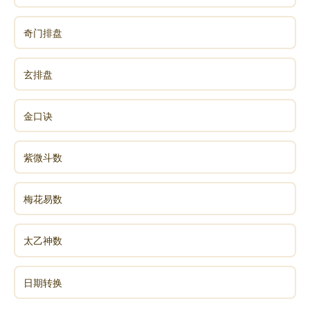
奇门排盘
例如：
玄排盘
这个八字中，年支为寅，遇到日支中的卯木。桃花
金口诀
不错。
紫微斗数
种类：
梅花易数
以年支查出的为正桃花。
太乙神数
以日支查出的为墙内桃花。
影响：命局带桃花星，通常异性缘佳。如果没有四
日期转换
桃花，不代表异性缘差，流年、大运遇到桃花星也会有