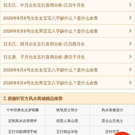
日主己、午月出生五行喜用分析-己日午月生
坐官杀：妻子可能比较严厉，是“一家之主”。
2026年8月6号出生女宝宝八字缺什么？是什么命查
坐比劫：不利感情，可能有大男子主义、脾气差，
2026年8月6号出生男宝宝八字缺什么？是什么命查
甚至有家暴倾向。
日主己、酉月出生五行喜用分析-己日酉月生
女命
日主庚、子月出生五行喜用分析-庚日子月生
2026年8月4号出生女宝宝八字缺什么？是什么命查
坐官杀（正官/七杀）：夫星入宫，但最好只有一
位，否则易官杀混杂，感情纷争。
2026年8月4号出生男宝宝八字缺什么？是什么命查
坐食伤：食伤克官杀，喜欢念叨、管束丈夫。
Ξ
易德轩官方风水商城精品推荐
十年经典化太岁锦囊
铁笔居士简介
风水装修设计
食神：温和，善用“枕边风”影响丈夫。
定制风水吉祥摆件
招贵人靠山塔
昆仑山五色土
伤官：得理不饶人，言语犀利，有“克夫”之象。
五行功能调理手链
五行助运吊坠
灵符符咒