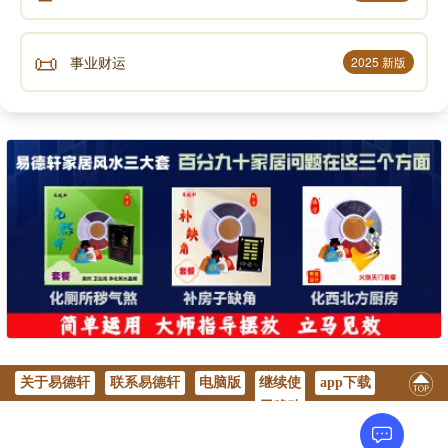
人）。逢卯年，情人冲入夫妻宫，易有出轨、闹离婚之
事。
📜
事业财运
2025 新版
女命怕合：
原局夫妻宫被合（如日支为丑，有子丑合），婚姻
也易不顺。
例：女命日支坐印本应婚姻不错，但丑被合，印过
旺导致人清高、想太多、内心郁结，最终导致离婚。
地支六合
子丑合化土
关于易德轩
联系易德轩
电脑版
继续使
app下载
用移动
版
寅亥合化木