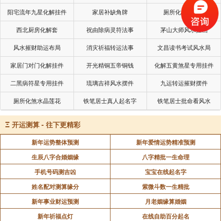
阳宅流年九星化解挂件
家居补缺角牌
厕所化秽气煞套
坐财星：财生官杀，通常比较“恋爱脑”，喜欢黏着
西北厨房化解套
祝由除病灵符法事
茅山大师风水挂画
对方，愿意为对方花钱。
风水摧财助运布局
消灾祈福转运法事
文昌读书考试风水局
坐比劫：易有女强男弱、大女子主义倾向。
家居门对门化解挂件
开光精铜五帝铜钱
化解五黄煞星专用挂件
二黑病符星专用挂件
琉璃吉祥风水摆件
九运转运摧财摆件
坐印星：官印相生，丈夫对自己有帮助，感情较
厕所化煞水晶莲花
铁笔居士真人起名字
铁笔居士批命看风水
好。
Ξ
开运测算 - 往下更精彩
注意：以上表现的强弱需结合整个八.字的喜忌来判
新年运势整体预测
新年爱情运势精准预测
断，本质存在，但表现程度不同。
生辰八字合婚姻缘
八字精批一生命理
二、桃花
手机号码测吉凶
宝宝在线起名字
姓名配对测算缘分
紫微斗数一生精批
桃花星：子、午、卯、酉为四大桃花。
新年事业财运预测
月老姻缘算婚姻
新年祈福点灯
在线自助百分起名