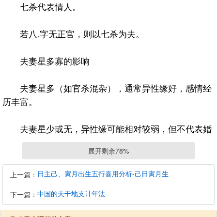
七杀代表情人。
若八.字无正官，则以七杀为夫。
夫妻星多寡的影响
夫妻星多（如官杀混杂），通常异性缘好，感情经
历丰富。
夫妻星少或无，异性缘可能相对较弱，但不代表婚
姻一定差。
展开剩余78%
夫妻宫
日主己、寅月出生五行喜用分析-己日寅月生
上一篇：
中国的天干地支计年法
下一篇：
夫妻宫位于日柱的地支，代表自己的另一半及其状
态。