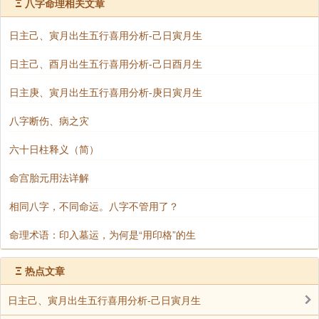
Ξ
八字命理相关文章
夫妻宫坐不同十神的影响
日主己、寅月出生五行喜用分析-己日寅月生
日主己、酉月出生五行喜用分析-己日酉月生
男命
日主庚、寅月出生五行喜用分析-庚日寅月生
坐财星（正/偏财）：妻星入宫，夫妻恩爱。
八字断伤、病之灾
坐印星（正/偏印）：印为母亲，易有婆媳矛盾。若
六十日柱释义（简）
印为忌神，矛盾更甚；若印为喜用，母亲能“治住”妻
命宫胎元用法详解
子。
相同八字，不同命运。八字不管用了？
坐食伤：食伤生财，疼爱妻子，乐于付出。
命理术语：印入墓运，为何是“用印格”的生
食神：温和体贴，百依百顺。
Ξ
热点文章
日主己、寅月出生五行喜用分析-己日寅月生
伤官：刀子嘴豆腐心，嘴上抱怨但内心疼爱。