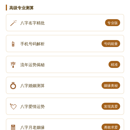
桃花运。
高级专业测算
🪄
桃花好坏：需看桃花星是命局的喜神还是忌神，同
八字名字精批
专业版
时也受个人主观选择影响。
📱
手机号码解析
号码能量
三、婚姻与婚灾
婚灾征兆
🎐
流年运势揭秘
精准
男命怕冲：
💍
八字婚姻测算
姻缘奥秘
原局夫妻宫被冲（如日支为酉，年/月支有卯），婚
姻易有波折。当流年大运再次引动此冲时（如卯年），
💘
八字爱情运势
发现真爱
婚灾易发生。
🧧
例：男命夫妻宫酉被原局卯冲，卯为偏财（情
八字月老姻缘
勇敢求爱