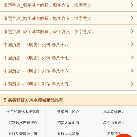
居其中，曰：“观，功臣地，虽殁，岂可夺之？”遂不
康熙字典_墀字基本解释，墀字含义，墀字意义
许。令有司以他宅赐铭。
康熙字典_憏字基本解释，憏字含义，憏字意义
山云，徐人。父青，以百户从成祖起兵，积功至
康熙字典_箎字基本解释，箎字含义，箎字意义
都督佥事。云貌魁梧，多智略。初袭金吾左卫指挥使。
数从出塞，有功。时幼军二十五所，隶府军前卫，掌卫
中国历史－《明史》列传·卷八十八
者不任事，更命云及李玉等五人抚戢之。仁守立，擢行
中国历史－《明史》列传·卷八十七
在中军都督佥事。
中国历史－《明史》列传·卷八十六
宣德元年改北京行都督府，命偕都御史王彰自山
海抵居庸，巡视关隘，以便宜行事。帝征乐安，召辅郑
中国历史－《明史》列传·卷八十五
王、襄王居守。
Ξ
明年，柳、庆蛮韦朝烈等掠临桂诸县。时镇远侯
易德轩官方风水商城精品推荐
顾兴祖以不救邱温被逮，公侯大臣举云。帝亦自知之。
十年经典化太岁锦囊
铁笔居士简介
风水装修设计
三年正月命佩征蛮将军印，充总兵官往镇。云至，讨朝
定制风水吉祥摆件
招贵人靠山塔
昆仑山五色土
烈，破之。贼保山巅，山峻险，挂木于藤，垒石其上。
五行功能调理手链
五行助运吊坠
灵符符咒
官军至，辄断藤下木石，无敢近者。云夜半束火牛羊