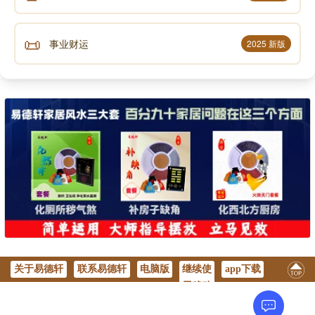
月召还，以老致仕。寻起视事右府。十年卒。赠临武
伯，谥靖襄。
📜
事业财运
2025 新版
吴亮，来安人。永乐初，为旗手卫指挥佥事。宣
德中，署湖广都指挥佥事。寻以右副总兵与王瑜督漕
运。
英宗初，讨新淦贼有功，累进都督佥事，副授镇
湖广、贵州。破普定蛮，进都督同知。平计沙苗，进右
都督。方政殁于麓川，召亮还京，命为副总兵，将兵五
万往讨。至云南，贼益炽，坐金齿参将张荣败不救，逮
下狱。左迁都督佥事，仍佩征南副将军印，镇湖广、贵
州，讨平四川都掌蛮。寻召还，视右府事。正统十一年
卒。
亮姿貌魁梧，性宽简，不喜杀戮，所至蛮人怀
关于易德轩
联系易德轩
电脑版
继续使
app下载
附。好读书，至老，手不释卷。
用移动
版
方瑛，都督政之子。正统初，以舍人从父征麓