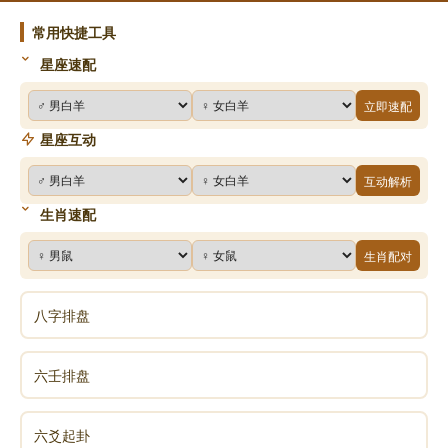
初，韩观镇广西，专杀戮。庆远诸生来迓。观
常用快捷工具
曰：“此皆贼觇我也。”悉斩之。云平恕，参佐有罪，辄
星座速配
上请，不妄杀人，人亦不敢犯。郑牢尝逮事观。观醉，
立即速配
辄杀人。牢辄留之，醒乃以白。牢为士大夫所重，然竟
星座互动
以隶终。
萧授，华容人。由千户从成祖起兵，至都指挥同
互动解析
知。永乐十六年擢右军都督佥事，充总兵官，镇湖广、
生肖速配
贵州。
生肖配对
宣德元年，镇远邛水蛮银总作乱。指挥祝贵往
抚，被杀。授遣都指挥张名破斩之。贵州宣慰所辖乖
八字排盘
西、巴香诸峒寨，山箐深险，诸蛮错居。攻剽他部，伤
官军，发民冢。而昆阻比诸寨亦恃险不输赋。二年，授
六壬排盘
遣都指挥苏保会宣慰宋斌攻破昆阻比寨，穷追，斩伪王
以下数百人。乖西诸蛮皆震慑归命。
六爻起卦