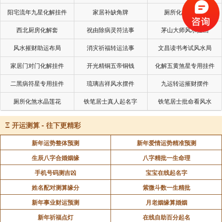
角，以金鼓随其后，驱向贼。贼谓官军至，亟断藤。比
阳宅流年九星化解挂件
家居补缺角牌
厕所化秽气煞套
明，木石且尽，众噪而登，遂尽破之。南安、广源诸蛮
西北厨房化解套
祝由除病灵符法事
茅山大师风水挂画
悉下。是夏，忻城蛮谭团作乱，云讨擒之。四年春，讨
风水摧财助运布局
消灾祈福转运法事
文昌读书考试风水局
平柳、浔诸蛮。其秋，雒容蛮出掠，遣指挥王纶破之。
云上纶功，并劾其杀良民罪，帝宥纶而心重云。广西自
家居门对门化解挂件
开光精铜五帝铜钱
化解五黄煞星专用挂件
韩观卒后，诸蛮渐横。云以广西兵少，留贵州兵为用，
二黑病符星专用挂件
琉璃吉祥风水摆件
九运转运摧财摆件
先后讨平浔、柳、平乐、桂林、宜山、思恩诸蛮。九年
厕所化煞水晶莲花
铁笔居士真人起名字
铁笔居士批命看风水
又以庆远、郁林苗、瑶非大创不服，请济师。诏发广东
兵千五百人益云。云分道剿捕，擒斩甚众。复遣指挥田
Ξ
开运测算 - 往下更精彩
真攻大藤峡贼，破之。
新年运势整体预测
新年爱情运势精准预测
云在镇，先后大战十余，斩首万二千二百六十，
生辰八字合婚姻缘
八字精批一生命理
降贼酋三百七十，夺还男女二千五百八十，筑城堡十
手机号码测吉凶
宝宝在线起名字
三，铺舍五百，陶砖凿石，增高益厚。自是瑶、僮屏
姓名配对测算缘分
紫微斗数一生精批
迹，居民安堵。论功，进都督同知，玺书褒劳。
新年事业财运预测
月老姻缘算婚姻
云谋勇深沉，而端洁不苟取，公赏罚，严号令，
新年祈福点灯
在线自助百分起名