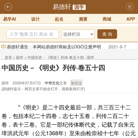
易德轩
国学
易学AI
设计
起名
测算
商城
APP
查 询
易德轩通告：本网站易德轩商标及LOGO注册声明
2021-9-7
易德轩易学ai，ai批八字紫微命理相学，ai智能体客服系统开通，欢迎
首页
>
国学
>
中国历史－《明史》列传·卷五十四 - 国学
体验！！
2025-07-01
中国历史－《明史》列传·卷五十四
易德轩网重构及升能完成，欢迎大家来体验新程序及感觉！！
国学 2026年07月07日
中华文化
文章
2025-07-01
[易德轩提示：网页文章不能全打开，请刷新再打开]
2026年化太岁锦囊属马、鼠、牛、龙、兔、狗、鸡生肖化太岁开始预
订！！
2025-10-01
"《明史》是二十四史最后一部，共三百三十二
2026丙午年铁笔居士精批年运说明
2025-10-12
卷，包括本纪二十四卷，志七十五卷，列传二百二十
易德轩首席风水大师铁笔居士简介！！
2021-9-2
卷，表十三卷。它是一部纪传体断代史，记载了自朱元
璋洪武元年（公元1368年）至朱由检崇祯十七年（公元