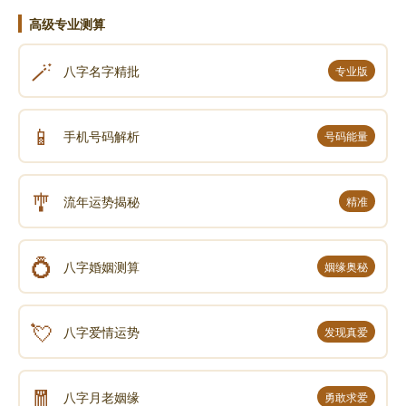
叛，僣称王，四出攻掠。授遣顾勇等捣其巢，破之。而
高级专业测算
广西蒙顾十六洞与湖广逃民相聚蜂起，授督兵围之。再
🪄
八字名字精批
专业版
战，悉擒斩其酋，余党就诛。捷闻，进右都督。上
言：“靖州与广西接壤，时苦苗患。永乐、宣德间，尝储
粮数万石，备军兴。比年储粮少。有警，发人徒转输，
📱
手机号码解析
号码能量
贼辄先觉，以故不能得贼。乞于清浪、靖州二卫，各增
储五万石，庶缓急可借。”报可。
🎐
流年运势揭秘
精准
四年，贵州计沙贼苗金虫、苗总牌纠洪江生苗作
乱，伪立“统千侯”、“统万侯”号。授督兵抵计沙，分遣都
指挥郑通攻三羊洞，马晔攻黄柏山，大破之。吴亮穷追
💍
八字婚姻测算
姻缘奥秘
至蒲头、洪江，斩总牌，千户尹胜诱斩金虫，于是生苗
尽降。授沉毅多计算，裨校皆尽其材，而驭军严整。自
💘
八字爱情运势
发现真爱
镇远侯顾成殁，群蛮所在屯结。官军讨之，皆无功。授
在镇二十余年，规画多本于成。久益明练，威信大行，
寇起辄灭，前后诸帅莫及也。论功，进左都督。是年六
🧧
八字月老姻缘
勇敢求爱