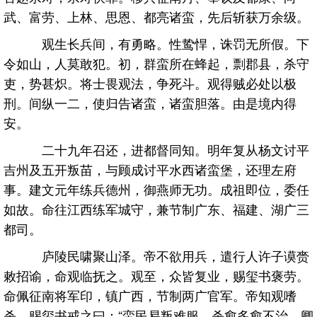
武、富劳、上林、思恩、都亮诸蛮，先后斩获万余级。
观生长兵间，有勇略。性鸷悍，诛罚无所假。下
令如山，人莫敢犯。初，群蛮所在蜂起，剽郡县，杀守
吏，势甚炽。将士畏观法，争死斗。观得贼必处以极
刑。间纵一二，使归告诸蛮，诸蛮胆落。由是境内得
安。
二十九年召还，进都督同知。明年复从杨文讨平
吉州及五开叛苗，与顾成讨平水西诸蛮堡，还理左府
事。建文元年练兵德州，御燕师无功。成祖即位，委任
如故。命往江西练军城守，兼节制广东、福建、湖广三
都司。
庐陵民啸聚山泽。帝不欲用兵，遣行人许子谟赍
敕招谕，命观临抚之。观至，众皆复业，赐玺书褒劳。
命佩征南将军印，镇广西，节制两广官军。帝知观嗜
杀，赐玺书戒之曰：“蛮民易叛难服，杀愈多愈不治。卿