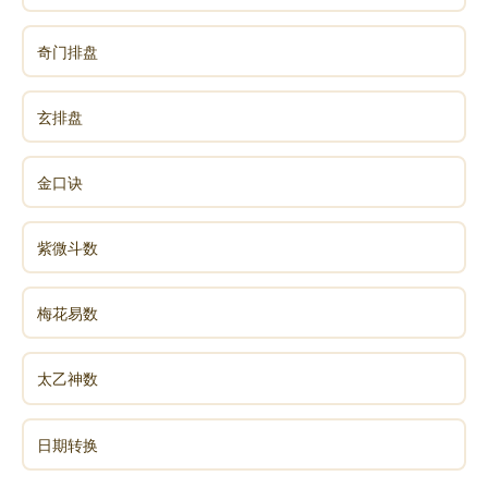
水西蛮阿闭妨宜作乱，授结旁寨酋，以计诛之。
而西堡蛮阿骨等与寨底、丰宁、清平、平越、普安诸苗
奇门排盘
复相聚为寇，四川筠连诸蛮应之。授且捕且抚。诸蛮先
后听命，承制赦之。以丰宁酋稔恶，械送京师，伏诛。
玄排盘
七年谕降安隆酋岑俊。已，讨辰州蛮，擒其酋八十，斩
馘无算。移兵击江华苗，讨富川山贼，先后破擒之。
金口诀
先是，贵州治古、答意二长官司苗数出掠。授筑
二十四堡，环其地，分兵以戍，贼不得逞。久之，其酋
紫微斗数
吴不尔觇官军少，复掠清浪，杀官吏。授遣张名击破
之。贼走湖广境，结生苗，势复张。授乃发黔、楚、蜀
梅花易数
军分道捕讨。进军筸子坪，诛不尔，斩首五百九十余
级，贼悉平。九年，都匀蛮为乱，引广西贼入掠。授遣
太乙神数
指挥陈原、顾勇分道邀击，获贼首韦万良等，降下合江
蔡郎等五十余寨。
日期转换
英宗即位，命佩征蛮副将军印，镇守如故。念授
年老，以都督佥事吴亮副之。正统元年，普定蛮阿迟等