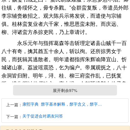
往镇，务绥怀之，毋专杀戮。”会群蛮复叛，帝遣员外郎
李宗辅赍敕招之。观大陈兵示将发状，而遣使与宗辅
俱。桂林蛮复业者六千家，惟思恩蛮未附。而庆远、
柳、浔诸蛮方杀掠吏民，乃上章请讨。
永乐元年与指挥葛森等击斩理定诸县山贼千一百
八十有奇，擒其酋五十余人，斩以徇。还所掠男女于
民，而抚辑其逃散者。明年遣都指挥朱辉谕降宜山、忻
城诸山寨。荔波瑶震恐，乞为编户。帝属观抚之，八十
余洞皆归附。明年，浔、桂、柳三府蛮作乱，已抚复
叛，遣朱辉以偏师破之。蛮大惧。会朝廷遣郎中徐子良
展开剩余97%
至，遂来降，归所掠人畜器械。
四年大发兵讨安南，诏观画方略，转粟二十万石
康熙字典_漦字基本解释，漦字含义，漦字意义
上一篇：
饷军。已，复命偕大理卿陈洽选土兵三万会太平，仍令
关于促进会对易友问答
下一篇：
观侦安南贼中动静。寻从大兵发凭祥，抵坡垒关，以所
部营关下，伐木治桥梁，给军食。安南平，命措置交阯