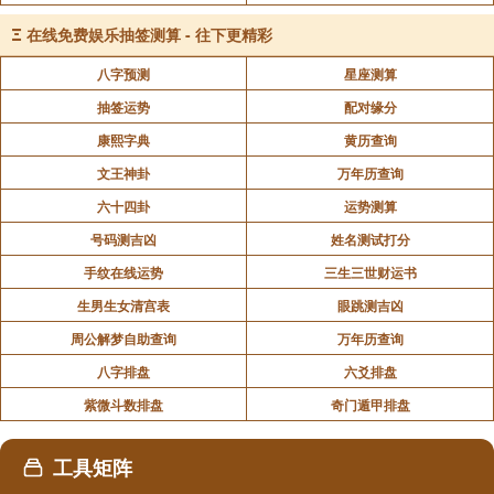
与士卒同甘苦。临机应变，战无不捷。广西镇帅初至，
Ξ
在线免费娱乐抽签测算 - 往下更精彩
土官率馈献为故事。帅受之，即为所持。云始至，闻府
吏郑牢刚直，召问曰：“馈可受乎？”牢曰：“洁衣被体，
八字预测
星座测算
一污不可湔，将军新洁衣也。”云曰：“不受，彼且生
抽签运势
配对缘分
疑，奈何？”牢曰：“黩货，法当死。将军不畏天子法，
康熙字典
黄历查询
乃畏土夷乎？”云曰：“善。”尽却馈献，严驭之。由是土
文王神卦
万年历查询
官畏服，调发无敢后者。云所至，询问里老，抚善良，
六十四卦
运势测算
察诬枉，土人皆爱之。
号码测吉凶
姓名测试打分
英宗即位，云坠马伤股。帝遣医驰视。以病请
手纹在线运势
三生三世财运书
代，优诏不许。进右都督。正统二年上言：“浔州与大藤
生男生女清宫表
眼跳测吉凶
峡诸山相错，瑶寇出没，占耕旁近田。左右两江土官，
周公解梦自助查询
万年历查询
所属人多田少。其狼兵素勇，为贼所畏。若量拨田州土
八字排盘
六爻排盘
兵于近山屯种，分界耕守，断贼出入。不过数年，贼必
紫微斗数排盘
奇门遁甲排盘
坐困。”报可。嗣后东南有急，辄调用狼兵，自此始也。
明年冬，卒于镇。赠怀远伯，谥忠毅。长子俊，袭府军
工具矩阵
前卫指挥使。广西人思云不置，立祠肖像祀焉。