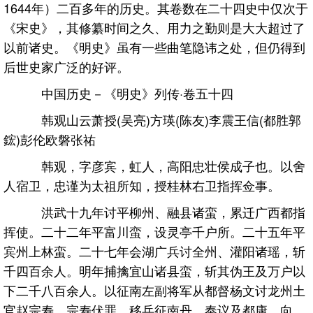
1644年）二百多年的历史。其卷数在二十四史中仅次于
《宋史》，其修纂时间之久、用力之勤则是大大超过了
以前诸史。《明史》虽有一些曲笔隐讳之处，但仍得到
后世史家广泛的好评。
中国历史－《明史》列传·卷五十四
韩观山云萧授(吴亮)方瑛(陈友)李震王信(都胜郭
鋐)彭伦欧磐张祐
韩观，字彦宾，虹人，高阳忠壮侯成子也。以舍
人宿卫，忠谨为太祖所知，授桂林右卫指挥佥事。
洪武十九年讨平柳州、融县诸蛮，累迁广西都指
挥使。二十二年平富川蛮，设灵亭千户所。二十五年平
宾州上林蛮。二十七年会湖广兵讨全州、灌阳诸瑶，斩
千四百余人。明年捕擒宜山诸县蛮，斩其伪王及万户以
下二千八百余人。以征南左副将军从都督杨文讨龙州土
官赵宗寿，宗寿伏罪。移兵征南丹、奉议及都康、向