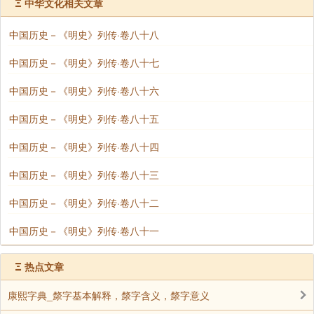
Ξ
中华文化相关文章
缘途诸堡，而柳、浔诸蛮乘观出，复叛。
中国历史－《明史》列传·卷八十八
五年，观旋师抵柳州。贼望风遁匿，观请俟秋凉
深入，且请济师。帝使使发湖广、广东、贵州三都司
中国历史－《明史》列传·卷八十七
兵，又敕新城侯张辅遣都督朱广、方政以征交阯兵协
中国历史－《明史》列传·卷八十六
讨。十月，诸军皆集，分道进剿。观自以贵州、两广兵
由柳州攻马平、来宾、迁江、宾州、上林、罗城、融
中国历史－《明史》列传·卷八十五
县，皆破之。会兵象州，复进武宣、东乡、桂林、贵
中国历史－《明史》列传·卷八十四
平、永福。斩首万余级，擒万三千余人，群蛮复定。捷
闻，帝嘉劳之。
中国历史－《明史》列传·卷八十三
九年拜征夷副将军，仍佩故印，总兵镇交阯。明
中国历史－《明史》列传·卷八十二
年复命转粟给张辅军。辅再出师定交阯，观皆主馈运，
中国历史－《明史》列传·卷八十一
不为将，故功不著。
Ξ
观在广西久，威震南中，蛮人惴惴奉命。继之
热点文章
者，自山云外，皆不能及。十二年九月卒，无子。宣德
康熙字典_漦字基本解释，漦字含义，漦字意义
二年，保定伯梁铭奏求观南京故宅。帝许之。既闻观妻