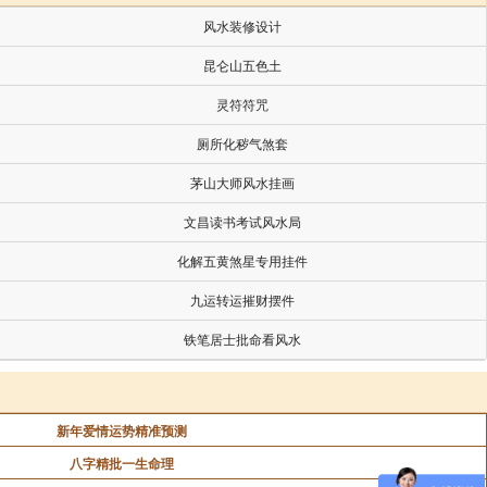
风水装修设计
昆仑山五色土
灵符符咒
厕所化秽气煞套
茅山大师风水挂画
文昌读书考试风水局
化解五黄煞星专用挂件
九运转运摧财摆件
铁笔居士批命看风水
新年爱情运势精准预测
八字精批一生命理