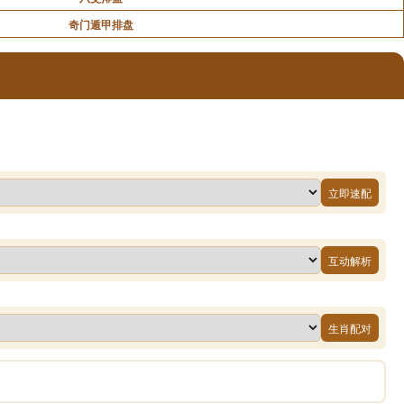
奇门遁甲排盘
立即速配
互动解析
生肖配对