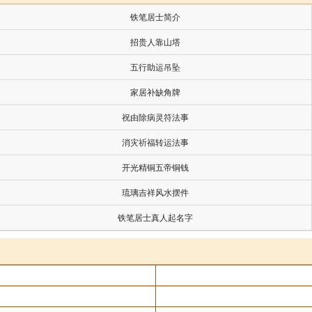
铁笔居士简介
招贵人靠山塔
五行助运吊坠
家居补缺角牌
祝由除病灵符法事
消灾祈福转运法事
开光精铜五帝铜钱
琉璃吉祥风水摆件
铁笔居士真人起名字