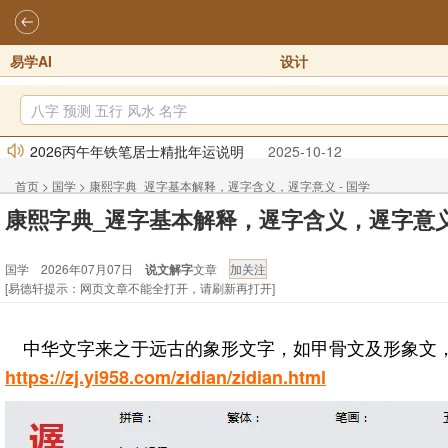
易学AI
设计
2026丙午年铁笔居士精批年运说明
2025-10-12
易德轩首席风水大师铁笔居士简介！！
2021-9-2
首页
>
国学
>
康熙字典_遟字基本解释，遟字含义，遟字意义 - 国学
易德轩通告：本网站易德轩商标及LOGO注册声明
2021-9-7
康熙字典_遟字基本解释，遟字含义，遟字意
易德轩易学ai，ai批八字紫微命理相学，ai智能体客服系统开通，欢
国学 2026年07月07日
说文解字
文章
易德轩网重构及升能完成，欢迎大家来体验新程序及感觉！！
20
[易德轩提示：网页文章不能全打开，请刷新再打开]
2026年化太岁锦囊属马、鼠、牛、龙、兔、狗、鸡生肖化太岁开始
中华文字来之于远古的象形文字，如甲骨文及形象文
https://zj.yi958.com/zidian/zidian.html