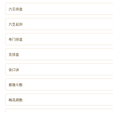
六壬排盘
六爻起卦
奇门排盘
玄排盘
金口诀
紫微斗数
梅花易数