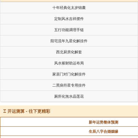
十年经典化太岁锦囊
定制风水吉祥摆件
五行功能调理手链
阳宅流年九星化解挂件
西北厨房化解套
风水摧财助运布局
家居门对门化解挂件
二黑病符星专用挂件
厕所化煞水晶莲花
Ξ
开运测算 - 往下更精彩
新年运势整体预测
生辰八字合婚姻缘