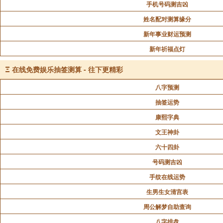
手机号码测吉凶
姓名配对测算缘分
新年事业财运预测
新年祈福点灯
Ξ
在线免费娱乐抽签测算 - 往下更精彩
八字预测
抽签运势
康熙字典
文王神卦
六十四卦
号码测吉凶
手纹在线运势
生男生女清宫表
周公解梦自助查询
八字排盘