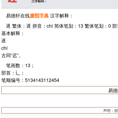
易德轩在线
汉字解释：
康熙字典
遟 繁体：遟 拼音：chí 简体笔划：13 繁体笔划：0
基本解释：
遟
chí
古同“迟”。
笔画数：13；
部首：辶；
笔顺编号：5134143112454
易德
声明：部