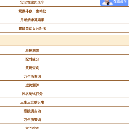
宝宝在线起名字
紫微斗数一生精批
月老姻缘算婚姻
在线自助百分起名
星座测算
配对缘分
黄历查询
万年历查询
运势测算
姓名测试打分
三生三世财运书
眼跳测吉凶
万年历查询
六爻排盘