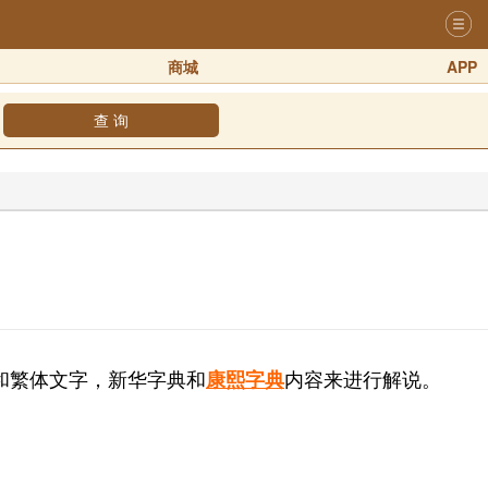
商城
APP
查 询
和繁体文字，新华字典和
内容来进行解说。
康熙字典