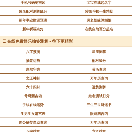
手机号码测吉凶
宝宝在线起名字
姓名配对测算缘分
紫微斗数一生精批
新年事业财运预测
月老姻缘算婚姻
新年祈福点灯
在线自助百分起名
Ξ
在线免费娱乐抽签测算 - 往下更精彩
八字预测
星座测算
抽签运势
配对缘分
康熙字典
黄历查询
文王神卦
万年历查询
六十四卦
运势测算
号码测吉凶
姓名测试打分
手纹在线运势
三生三世财运书
生男生女清宫表
眼跳测吉凶
周公解梦自助查询
万年历查询
八字排盘
六爻排盘