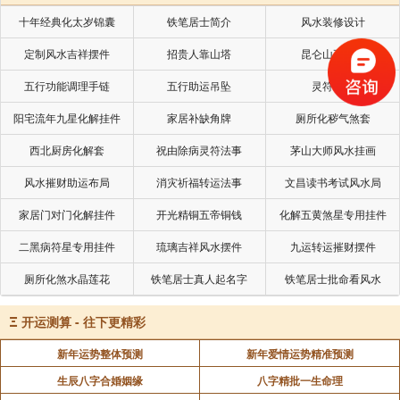
十年经典化太岁锦囊
铁笔居士简介
风水装修设计
定制风水吉祥摆件
招贵人靠山塔
昆仑山五色土
五行功能调理手链
五行助运吊坠
灵符符咒
阳宅流年九星化解挂件
家居补缺角牌
厕所化秽气煞套
西北厨房化解套
祝由除病灵符法事
茅山大师风水挂画
风水摧财助运布局
消灾祈福转运法事
文昌读书考试风水局
家居门对门化解挂件
开光精铜五帝铜钱
化解五黄煞星专用挂件
二黑病符星专用挂件
琉璃吉祥风水摆件
九运转运摧财摆件
厕所化煞水晶莲花
铁笔居士真人起名字
铁笔居士批命看风水
Ξ
开运测算 - 往下更精彩
新年运势整体预测
新年爱情运势精准预测
生辰八字合婚姻缘
八字精批一生命理