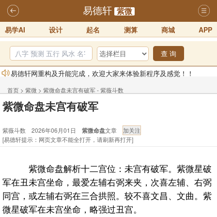
易德轩
紫微
易学AI
设计
起名
测算
商城
APP
查 询
易德轩网重构及升能完成，欢迎大家来体验新程序及感觉！！
2025-07-01
首页
>
紫微
>
紫微命盘未宫有破军 - 紫薇斗数
2026年化太岁锦囊属马、鼠、牛、龙、兔、狗、鸡生肖化太岁开始预
紫微命盘未宫有破军
订！！
2025-10-01
紫薇斗数 2026年06月01日
紫微命盘
文章
2026丙午年铁笔居士精批年运说明
2025-10-12
[易德轩提示：网页文章不能全打开，请刷新再打开]
易德轩首席风水大师铁笔居士简介！！
2021-9-2
易德轩通告：本网站易德轩商标及LOGO注册声明
2021-9-7
紫微命盘解析十二宫位：未宫有破军。紫微星破
易德轩易学ai，ai批八字紫微命理相学，ai智能体客服系统开通，欢迎
军在丑未宫坐命，最爱左辅右弼来夹，次喜左辅、右弼
体验！！
2025-07-01
同宫，或左辅右弼在三合拱照。较不喜文昌、文曲。紫
微星破军在未宫坐命，略强过丑宫。