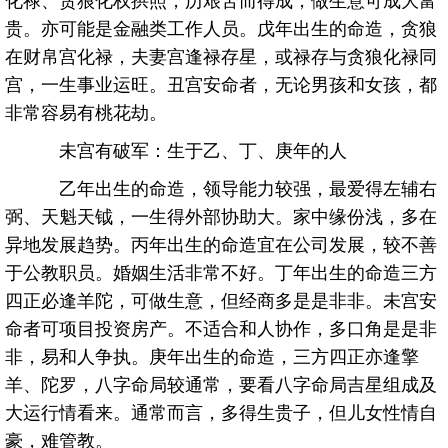
贵。亦可能是金融类工作人员。戊年出生的命造，贪狼
在财帛宫化禄，夫妻宫逢禄存星，或禄存与贪狼化禄同
宫，一生事业运旺。丑宫安命者，无论男孩和女孩，都
非常容易有桃花劫。
未宫有破军：生于乙、丁、庚年的人
乙年出生的命造，领导能力较强，最爱得左辅右
弼、天魁天钺，一生得外部协助大。家中缘份浅，多在
异地发展趋势。丙年出生的命造宜在公司发展，较不善
于公教职员。婚姻生活非常不好。丁年出生的命造三方
四正必逢羊陀，可做生意，但经商多是是非非。未宫安
命者可项目投资房产。不适合和人协作，多口角是是非
非，易和人争执。庚年出生的命造，三方四正亦逢擎
羊、陀罗，八字命局较通常，要看八字命局吉星组成及
大运行情看来。通常而言，多得生贵子，但儿女性情自
豪，难管教。