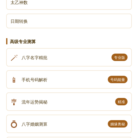
太乙神数
日期转换
高级专业测算
🪄
八字名字精批
专业版
📱
手机号码解析
号码能量
🎐
流年运势揭秘
精准
💍
八字婚姻测算
姻缘奥秘