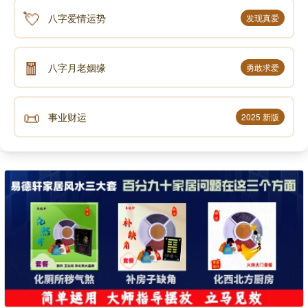
💘
八字爱情运势
发现真爱
🧧
八字月老姻缘
勇敢求爱
📜
事业财运
2025 新版