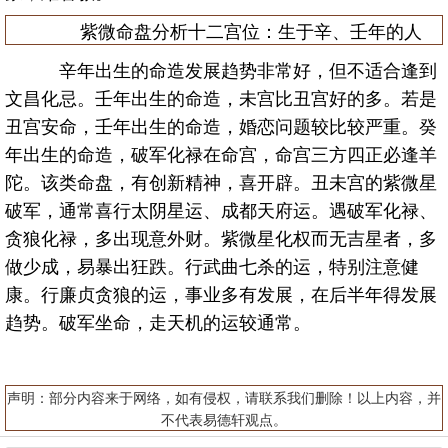
紫微命盘分析十二宫位：生于辛、壬年的人
辛年出生的命造发展趋势非常好，但不适合逢到
文昌化忌。壬年出生的命造，未宫比丑宫好的多。若是
丑宫安命，壬年出生的命造，婚恋问题较比较严重。癸
年出生的命造，破军化禄在命宫，命宫三方四正必逢羊
陀。该类命盘，有创新精神，喜开辟。丑未宫的紫微星
破军，通常喜行太阴星运、成都天府运。遇破军化禄、
贪狼化禄，多出现意外财。紫微星化权而无吉星者，多
做少成，易暴出狂跌。行武曲七杀的运，特别注意健
康。行廉贞贪狼的运，事业多有发展，在后半年得发展
趋势。破军坐命，走天机的运较通常。
声明：部分内容来于网络，如有侵权，请联系我们删除！以上内容，并
不代表易德轩观点。