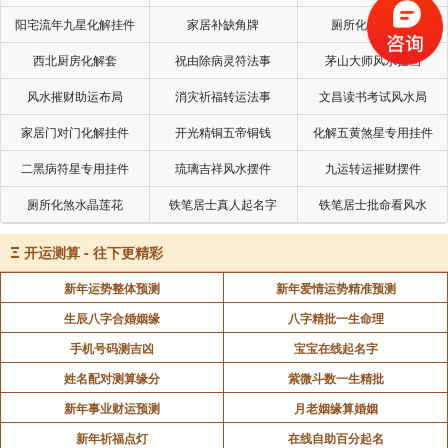
阳宅流年九星化解挂件
家居补缺角牌
厕所化秽气煞套
西北厨房化解套
祝由除病灵符法事
茅山大师风水挂画
风水摧财助运布局
消灾祈福转运法事
文昌读书考试风水局
家居门对门化解挂件
开光精铜五帝铜钱
化解五黄煞星专用挂件
二黑病符星专用挂件
琉璃吉祥风水摆件
九运转运摧财摆件
厕所化煞水晶莲花
铁笔居士真人起名字
铁笔居士批命看风水
Ξ
开运测算 - 往下更精彩
新年运势整体预测
新年爱情运势精准预测
生辰八字合婚姻缘
八字精批一生命理
手机号码测吉凶
宝宝在线起名字
姓名配对测算缘分
紫微斗数一生精批
新年事业财运预测
月老姻缘算婚姻
新年祈福点灯
在线自助百分起名