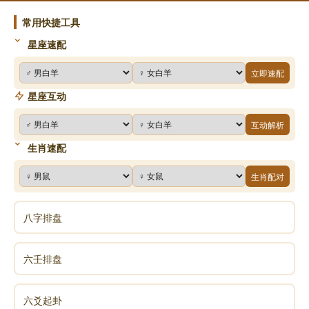
常用快捷工具
星座速配
立即速配
星座互动
互动解析
生肖速配
生肖配对
八字排盘
六壬排盘
六爻起卦