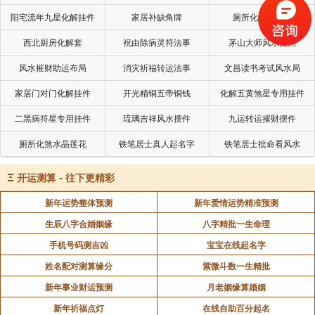
远望，萱堂快乐未渠央。
阳宅流年九星化解挂件
家居补缺角牌
厕所化秽气煞套
典故
西北厨房化解套
祝由除病灵符法事
茅山大师风水挂画
汉朝苏武字子卿，出使匈奴被留十九年，与一匈
风水摧财助运布局
消灾祈福转运法事
文昌读书考试风水局
奴女子生三子，归国时约其再往，后未能践约，其子奉
母命来请，苏武置之不顾，番女责其有节而无信。
家居门对门化解挂件
开光精铜五帝铜钱
化解五黄煞星专用挂件
二黑病符星专用挂件
琉璃吉祥风水摆件
九运转运摧财摆件
解签
厕所化煞水晶莲花
铁笔居士真人起名字
铁笔居士批命看风水
核心寓意
秋冬之时，作事平平常常，须到春天来临，才会
Ξ
开运测算 - 往下更精彩
渐渐兴盛起来。
新年运势整体预测
新年爱情运势精准预测
圣意
生辰八字合婚姻缘
八字精批一生命理
手机号码测吉凶
宝宝在线起名字
讼渐理，病渐康，财始达，名始彰，行人近，婚
姻良，家道吉，福禄昌。
姓名配对测算缘分
紫微斗数一生精批
新年事业财运预测
月老姻缘算婚姻
行事建议
新年祈福点灯
在线自助百分起名