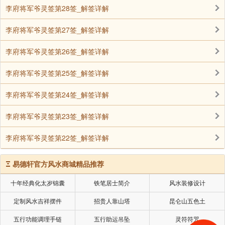
李府将军爷灵签第28签_解签详解
财星未露 行善作福 冬至必吉
李府将军爷灵签第27签_解签详解
诗解
李府将军爷灵签第26签_解签详解
本首签是以朱盘为主轴题成之诗，抽得此签之
人，运为中下之人。朱盘为南宋之臣，告老还乡，行至
李府将军爷灵签第25签_解签详解
冷山，见望白云，自吾吞声忍泪思起君与亲。血霜、角
李府将军爷灵签第24签_解签详解
马动之金主，功成归乡，幸得御赐，南宋之臣，爰之。
抽之本签者，拟分别其良窳，功名有之，失物尚在，疾
李府将军爷灵签第23签_解签详解
病则得悉心照料，出行不可也，六甲必需先调吾身，婚
李府将军爷灵签第22签_解签详解
姻可匹配，唯平庸过之。生意，宜多修福方可有转机，
农畜宜待之，明春吉。
Ξ
易德轩官方风水商城精品推荐
中吉签（苏卿负信典故）相关解签内容
十年经典化太岁锦囊
铁笔居士简介
风水装修设计
签文
定制风水吉祥摆件
招贵人靠山塔
昆仑山五色土
秋冬作事只寻常，春到门庭渐吉昌；千里信音符
五行功能调理手链
五行助运吊坠
灵符符咒