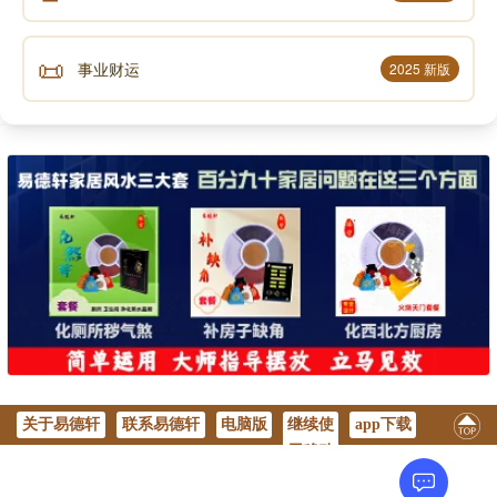
📜
事业财运
2025 新版
关于易德轩
联系易德轩
电脑版
继续使
app下载
用移动
版