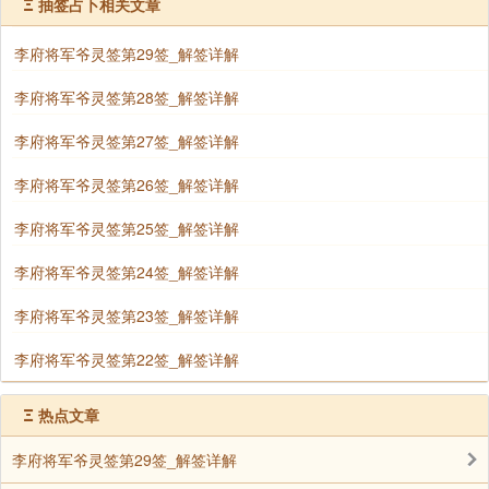
Ξ
抽签占卜相关文章
恐难者也 身心不全 先调吾身
李府将军爷灵签第29签_解签详解
行人
李府将军爷灵签第28签_解签详解
伊人启程 伊为恩人 敬之迎之
李府将军爷灵签第27签_解签详解
生意
李府将军爷灵签第26签_解签详解
财星未现 宜多修福 方有转机
李府将军爷灵签第25签_解签详解
置产
李府将军爷灵签第24签_解签详解
何必问吾 尔心志坚 自吾负责
李府将军爷灵签第23签_解签详解
移居
李府将军爷灵签第22签_解签详解
可移之时 因吿老返 睦于四邻
农畜
Ξ
热点文章
两者平平 小心计谋 明春化吉
李府将军爷灵签第29签_解签详解
时运