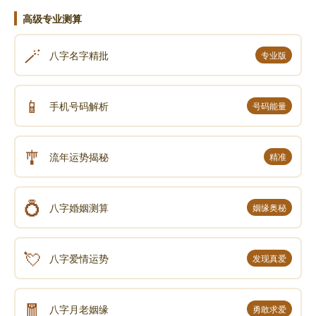
高级专业测算
🪄
八字名字精批
专业版
📱
手机号码解析
号码能量
🎐
流年运势揭秘
精准
💍
八字婚姻测算
姻缘奥秘
💘
八字爱情运势
发现真爱
🧧
八字月老姻缘
勇敢求爱