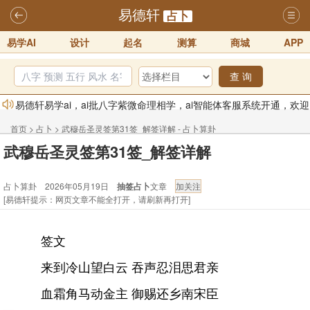
易德轩
占卜
易学AI
设计
起名
测算
商城
APP
查 询
易德轩易学ai，ai批八字紫微命理相学，ai智能体客服系统开通，欢迎
体验！！
2025-07-01
首页
>
占卜
>
武穆岳圣灵签第31签_解签详解 - 占卜算卦
易德轩网重构及升能完成，欢迎大家来体验新程序及感觉！！
武穆岳圣灵签第31签_解签详解
2025-07-01
占卜算卦 2026年05月19日
抽签占卜
文章
2026年化太岁锦囊属马、鼠、牛、龙、兔、狗、鸡生肖化太岁开始预
[易德轩提示：网页文章不能全打开，请刷新再打开]
订！！
2025-10-01
2026丙午年铁笔居士精批年运说明
2025-10-12
签文
易德轩首席风水大师铁笔居士简介！！
2021-9-2
来到冷山望白云 吞声忍泪思君亲
易德轩通告：本网站易德轩商标及LOGO注册声明
2021-9-7
血霜角马动金主 御赐还乡南宋臣