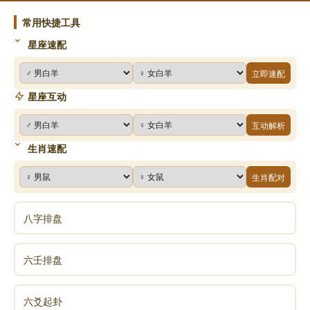
婚姻良，宜远不宜近，宜缓不宜急。
常用快捷工具
星座速配
声明：部分内容来于网络，如有侵权，请联系我们删除！以上内容，并
立即速配
不代表易德轩观点。
星座互动
互动解析
生肖速配
生肖配对
八字排盘
六壬排盘
六爻起卦