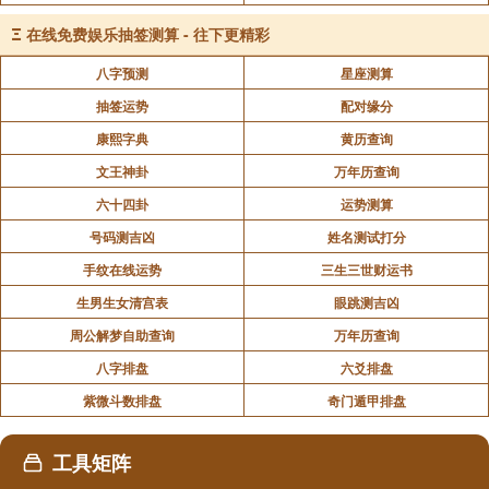
求谋作事
Ξ
在线免费娱乐抽签测算 - 往下更精彩
至春方可遂意，只宜渐进，不可躁急。
八字预测
星座测算
运势
抽签运势
配对缘分
秋冬平平，逢春渐亨通。凡百谋望，至春方可求
康熙字典
黄历查询
名。
文王神卦
万年历查询
家庭
六十四卦
运势测算
号码测吉凶
姓名测试打分
家道清吉，可保安宁。
手纹在线运势
三生三世财运书
财利
生男生女清宫表
眼跳测吉凶
财始达，需待时日。
周公解梦自助查询
万年历查询
事业
八字排盘
六爻排盘
紫微斗数排盘
奇门遁甲排盘
秋冬平平，春来谋望，次第光亨。
婚姻
工具矩阵