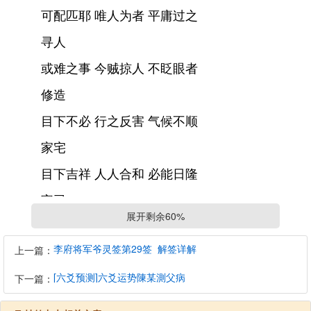
可配匹耶 唯人为者 平庸过之
寻人
或难之事 今贼掠人 不眨眼者
修造
目下不必 行之反害 气候不顺
家宅
目下吉祥 人人合和 必能日隆
官司
展开剩余60%
自扪心看 自问无欺 即可胜讼
李府将军爷灵签第29签_解签详解
上一篇：
求财
财星正露 宜多修福 明春转机
[六爻预测]六爻运势陳某測父病
下一篇：
六甲