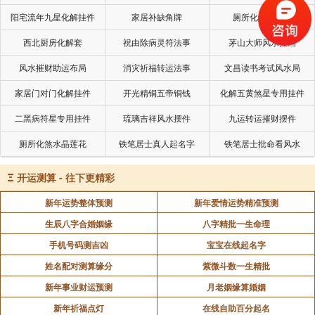
阳宅流年九星化解挂件
家居补缺角牌
厕所化秽气煞套
象曰：有戎勿恤，得中道也。
西北厨房化解套
祝由除病灵符法事
茅山大师风水挂画
风水摧财助运布局
消灾祈福转运法事
文昌读书考试风水局
提前做足了准备，哪怕兵荒马乱，意外状况，也不
用担心；可以应付不测，或者坦然接受这种结果。
家居门对门化解挂件
开光精铜五帝铜钱
化解五黄煞星专用挂件
二黑病符星专用挂件
琉璃吉祥风水摆件
九运转运摧财摆件
4.臀无肤，其行次且；牵羊悔亡，闻言不信
厕所化煞水晶莲花
铁笔居士真人起名字
铁笔居士批命看风水
臀无肤：屁股上没有肉，走起路来就没有力量；看
Ξ
开运测算 - 往下更精彩
过那种骨瘦如柴的人，感觉胳臂一折就要断，风一吹就
新年运势整体预测
新年爱情运势精准预测
要倒。臀部没有力量，其实非常影响人的健康，人老先
生辰八字合婚姻缘
八字精批一生命理
老腿；有些健身房里面的猛男，优先锻炼下肢，负重深
手机号码测吉凶
宝宝在线起名字
蹲，乐此不疲；把下盘练得又粗又圆，看上去就很稳。
姓名配对测算缘分
紫微斗数一生精批
其行次且：行动会遇到困难。
新年事业财运预测
月老姻缘算婚姻
新年祈福点灯
在线自助百分起名