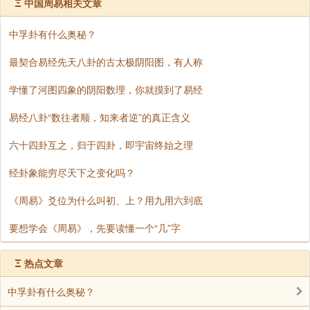
Ξ
中国周易相关文章
莫：同“暮”；莫夜，就是晚上。
中孚卦有什么奥秘？
最契合易经先天八卦的古太极阴阳图，有人称
莫夜有戎，勿恤：晚上出现兵乱，突发意外情况，
不要担忧；既然已经做好了准备，平时也是谨慎行事，
学懂了河图四象的阴阳数理，你就摸到了易经
既来之则安之，按照演练好的一步一步采取行动，就没
易经八卦“数往者顺，知来者逆”的真正含义
啥好后悔的。
六十四卦互之，归于四卦，即宇宙终始之理
经卦象能穷尽天下之变化吗？
《周易》爻位为什么叫初、上？用九用六到底
要想学会《周易》，先要读懂一个“几”字
Ξ
热点文章
中孚卦有什么奥秘？