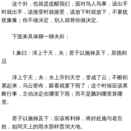
这个卦，也就是提醒我们，面对鸟人鸟事，该出手
时就出手，该接受时就接受，该放下时就放下，不要犹
犹豫豫；你不做决定，别人就替你做决定。
下面来具体聊一聊夬卦：
1.象曰：泽上于天，夬；君子以施禄及下，居德则
忌
泽上于天，夬：水上升到天空，变成了云，不断积
累起来，乌云密布，眼看就要下雨了；这个时候应该果
断行事，主动决定在哪里下雨；而不是飘到哪里算哪
里。
君子以施禄及下：应该将利禄，将好处施与老百
姓，如同天上的雨水那样普润大地。