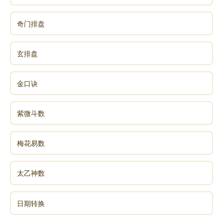
终不可长也：小人最终难逃凶险，不会持续太久；
奇门排盘
也就是《增广贤文》中的那一句：但将冷眼观螃蟹，看
你横行到几时。
玄排盘
夬卦告诉我们果断决策的道理：
金口诀
1.起步时要谨慎，不能强行冒进。
紫微斗数
2.保持警惕，一时遭到小人陷害，耐心等待，沉着
梅花易数
冷静，必将化险为夷。
太乙神数
声明：部分内容来于网络，如有侵权，请联系我们删除！以上内容，并
不代表易德轩观点。
日期转换