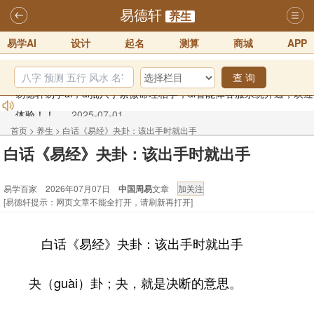
易德轩
养生
易学AI
设计
起名
测算
商城
APP
查 询
易德轩易学ai，ai批八字紫微命理相学，ai智能体客服系统开通，欢迎
体验！！
2025-07-01
易德轩网重构及升能完成，欢迎大家来体验新程序及感觉！！
首页
>
养生
>
白话《易经》夬卦：该出手时就出手
2025-07-01
白话《易经》夬卦：该出手时就出手
2026年化太岁锦囊属马、鼠、牛、龙、兔、狗、鸡生肖化太岁开始预
易学百家 2026年07月07日
中国周易
文章
订！！
2025-10-01
[易德轩提示：网页文章不能全打开，请刷新再打开]
2026丙午年铁笔居士精批年运说明
2025-10-12
易德轩首席风水大师铁笔居士简介！！
2021-9-2
白话《易经》夬卦：该出手时就出手
易德轩通告：本网站易德轩商标及LOGO注册声明
2021-9-7
夬（guài）卦；夬，就是决断的意思。