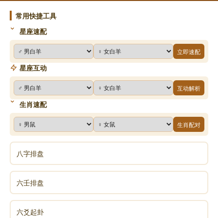
的。
常用快捷工具
星座速配
5.上六，无号，终有凶
立即速配
无号：暂时有所不爽，不必伤心难过。
星座互动
互动解析
终有凶：小人虽然能得一时之势，最终是要受到惩
罚。
生肖速配
生肖配对
秦朝宦官赵高搞得民不聊生，怨声哀道，最终被秦
三世子婴设计杀掉，诛灭三族。
八字排盘
象曰：无号之凶，终不可长也。
六壬排盘
无号之凶：遭遇困境，完全不需要跪地求饶，大呼
小叫。
六爻起卦