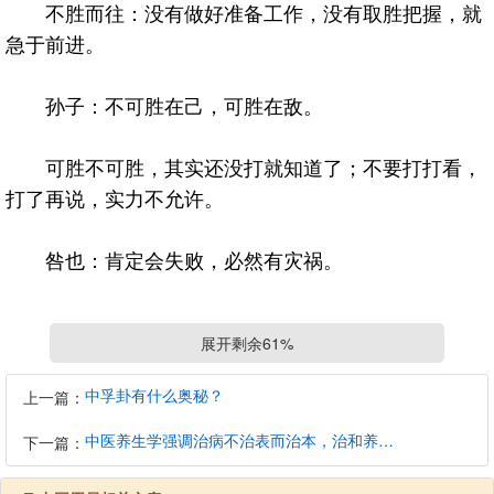
不胜而往：没有做好准备工作，没有取胜把握，就
急于前进。
孙子：不可胜在己，可胜在敌。
可胜不可胜，其实还没打就知道了；不要打打看，
打了再说，实力不允许。
咎也：肯定会失败，必然有灾祸。
3.惕号，莫夜有戎，勿恤
展开剩余61%
惕号：自己能够引起注意，同时警告身边的人；空
中孚卦有什么奥秘？
上一篇：
袭警报响起，知道防空洞在哪里；发生火灾，家里的灭
中医养生学强调治病不治表而治本，治和养兼顾是有必要的
火器早已准备好了，火警知识也有了日常储备，了解怎
下一篇：
么逃生，至少电梯是不能坐滴。