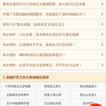
最契合易经先天八卦的古太极阴阳图，有人称为正宗太极
学懂了河图四象的阴阳数理，你就摸到了易经神秘的大门
易经八卦“数往者顺，知来者逆”的真正含义
风水摆件：小白必看！风水摆件白菜的开光避坑指南
风水摆件：白菜摆件不开光，效果会大打折扣吗？
风水摆件：哪种材质的白菜招财效果更好？
风水摆件：白菜开光前后这些禁忌，关乎风水与运势！
Ξ
易德轩官方风水商城精品推荐
十年经典化太岁锦囊
铁笔居士简介
风水装修设计
定制风水吉祥摆件
招贵人靠山塔
昆仑山五色土
五行功能调理手链
五行助运吊坠
灵符符咒