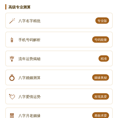
高级专业测算
🪄
八字名字精批
专业版
📱
手机号码解析
号码能量
🎐
流年运势揭秘
精准
💍
八字婚姻测算
姻缘奥秘
💘
八字爱情运势
发现真爱
🧧
八字月老姻缘
勇敢求爱