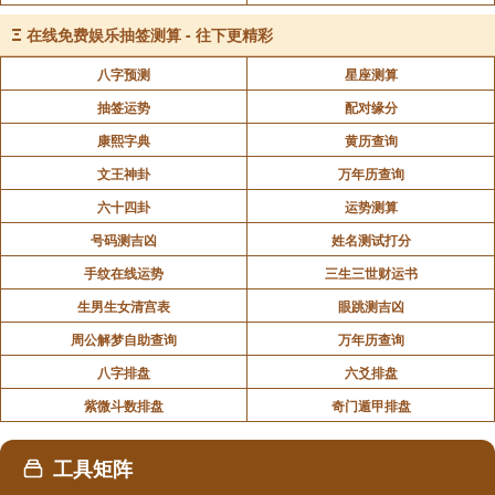
牵羊悔亡：牵着羊，终究会悔恨；牵牛，牵马，牵
Ξ
在线免费娱乐抽签测算 - 往下更精彩
驴都见过，牵羊没听过；说明牵羊并不合适，难度系数
八字预测
星座测算
很高，小心羊角抵你屁股；就像出门遛狗可以，遛猫就
抽签运势
配对缘分
很难受。
康熙字典
黄历查询
闻言不信：不相信别人的忠告，肯定会吃大亏。
文王神卦
万年历查询
六十四卦
运势测算
象曰：其行次且，位不当也；闻言不信，聪不明
号码测吉凶
姓名测试打分
也。
手纹在线运势
三生三世财运书
生男生女清宫表
眼跳测吉凶
其行次且，位不当也：行动遇到阻碍，那是因为不
周公解梦自助查询
万年历查询
合适，不在其位不谋其事；明明是个文将，擅长写写文
八字排盘
六爻排盘
章，偏偏去做武官的事儿，非要去舞刀弄枪。
紫微斗数排盘
奇门遁甲排盘
闻言不信，聪不明也：这个人很固执，完全听不进
工具矩阵
别人忠告，我行我素，我的地盘我做主，这是不明智