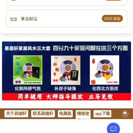
📜
事业财运
2025 新版
关于易德轩
联系易德轩
电脑版
继续使
app下载
用移动
版