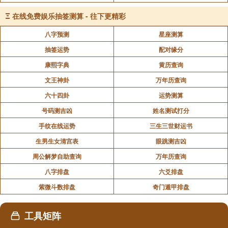
Ξ
在线免费娱乐抽签测算 - 往下更精彩
八字预测
星座测算
声明：部分内容来于网络，如有侵权，请联系我们删除！以上内容，并
不代表易德轩观点。
抽签运势
配对缘分
康熙字典
黄历查询
文王神卦
万年历查询
六十四卦
运势测算
号码测吉凶
姓名测试打分
手纹在线运势
三生三世财运书
生男生女清宫表
眼跳测吉凶
周公解梦自助查询
万年历查询
八字排盘
六爻排盘
紫微斗数排盘
奇门遁甲排盘
工具矩阵