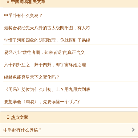
过。
Ξ
中国周易相关文章
至静而德方：最为宁静，德行却遍及四方；大地
中孚卦有什么奥秘？
是最为安静的，正所谓天圆地方，大地也是最为方正
最契合易经先天八卦的古太极阴阳图，有人称
的；安静和方正是其重要的品德。
学懂了河图四象的阴阳数理，你就摸到了易经
易经八卦“数往者顺，知来者逆”的真正含义
六十四卦互之，归于四卦，即宇宙终始之理
经卦象能穷尽天下之变化吗？
《周易》爻位为什么叫初、上？用九用六到底
要想学会《周易》，先要读懂一个“几”字
Ξ
热点文章
中孚卦有什么奥秘？