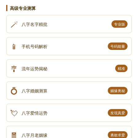
高级专业测算
🪄
八字名字精批
专业版
📱
手机号码解析
号码能量
🎐
流年运势揭秘
精准
💍
八字婚姻测算
姻缘奥秘
💘
八字爱情运势
发现真爱
🧧
八字月老姻缘
勇敢求爱