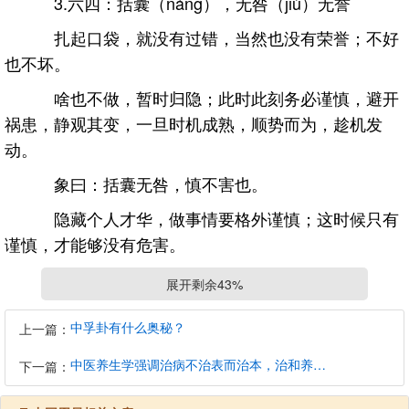
3.六四：括囊（náng），无咎（jiù）无誉
扎起口袋，就没有过错，当然也没有荣誉；不好
也不坏。
啥也不做，暂时归隐；此时此刻务必谨慎，避开
祸患，静观其变，一旦时机成熟，顺势而为，趁机发
动。
象曰：括囊无咎，慎不害也。
隐藏个人才华，做事情要格外谨慎；这时候只有
谨慎，才能够没有危害。
4.文言曰：坤至柔而动也刚，至静而德方；后得
展开剩余43%
主而有常，含万物而化光；坤道其顺乎，承天而时行
中孚卦有什么奥秘？
上一篇：
坤至柔而动也刚：坤卦最为柔顺，但行动起来却
是极为刚强的；万事万物中最柔软的就是水，而最厉害
中医养生学强调治病不治表而治本，治和养兼顾是有必要的
下一篇：
的也是水；水滴石穿，一旦发动起来，任何东西也比不