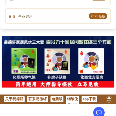
📜
事业财运
2025 新版
关于易德轩
联系易德轩
电脑版
继续使
app下载
用移动
版