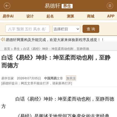
易德轩
养生
易学AI
设计
起名
测算
商城
APP
查 询
易德轩网重构及升能完成，欢迎大家来体验新程序及感觉！！
2025-07-01
首页
>
养生
>
白话《易经》坤卦：坤至柔而动也刚，至静而德
2026年化太岁锦囊属马、鼠、牛、龙、兔、狗、鸡生肖化太岁开始预
白话《易经》坤卦：坤至柔而动也刚，至静
方
订！！
2025-10-01
而德方
2026丙午年铁笔居士精批年运说明
2025-10-12
易学百家 2026年07月05日
中国周易
文章
易德轩首席风水大师铁笔居士简介！！
2021-9-2
[易德轩提示：网页文章不能全打开，请刷新再打开]
易德轩通告：本网站易德轩商标及LOGO注册声明
2021-9-7
易德轩易学ai，ai批八字紫微命理相学，ai智能体客服系统开通，欢迎
白话《易经》坤卦：坤至柔而动也刚，至静而德
体验！！
2025-07-01
方
《易经》是阐述天地世间万象变化的古老经典，