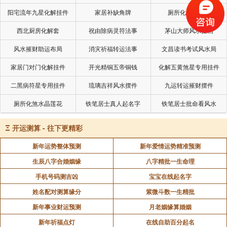
“化光”什么意思？就是老子那一句：和其光。隐
阳宅流年九星化解挂件
家居补缺角牌
厕所化秽气煞套
藏个人光芒，尽管养育万物，但始终不居功自傲；能做
西北厨房化解套
祝由除病灵符法事
茅山大师风水挂画
到这点就非常了不起。
风水摧财助运布局
消灾祈福转运法事
文昌读书考试风水局
坤道其顺乎，承天而时行：坤卦之道就是柔顺，
家居门对门化解挂件
开光精铜五帝铜钱
化解五黄煞星专用挂件
顺承天道而按时运行。
二黑病符星专用挂件
琉璃吉祥风水摆件
九运转运摧财摆件
“坤卦”是至柔至静之卦，充分体现了大地之美，
厕所化煞水晶莲花
铁笔居士真人起名字
铁笔居士批命看风水
女性之美，阴柔之美。
坤为大地，包容万事万物，养育万物，却生而不
Ξ
开运测算 - 往下更精彩
有，为而不恃（shì），功成而弗居。
新年运势整体预测
新年爱情运势精准预测
坤为水，水善利万物而不争；江海之所以能为百
生辰八字合婚姻缘
八字精批一生命理
谷王者，以其善下之；水是最柔软的，但最厉害的也是
手机号码测吉凶
宝宝在线起名字
水。
姓名配对测算缘分
紫微斗数一生精批
新年事业财运预测
月老姻缘算婚姻
在为人处世之中，我们应该掌握“坤卦”的智慧，
新年祈福点灯
在线自助百分起名
用柔和，用谦下来解决问题，接受问题，放下问题。