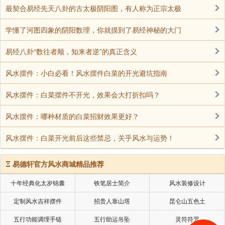
最契合易经先天八卦的古太极阴阳图，有人称为正宗太极
学懂了河图四象的阴阳数理，你就摸到了易经神秘的大门
易经八卦“数往者顺，知来者逆”的真正含义
风水摆件：小白必看！风水摆件白菜的开光避坑指南
风水摆件：白菜摆件不开光，效果会大打折扣吗？
风水摆件：哪种材质的白菜招财效果更好？
后得主而有常：找到主人就能够长久福泽；品行
风水摆件：白菜开光前后这些禁忌，关乎风水与运势！
柔顺，缺乏主动性之人，需要找到可以依靠的领导，才
能更好发挥自己柔顺品行。有些员工，天生不适合创
Ξ
易德轩官方风水商城精品推荐
业，不适合做领导；那么要飞黄腾达怎么办？就得依附
十年经典化太岁锦囊
铁笔居士简介
风水装修设计
于一位可以追随的领导，也能够让自己生活过得舒坦。
定制风水吉祥摆件
招贵人靠山塔
昆仑山五色土
含万物而化光：包含万事万物，使其发扬光大；
大地能够承载万物，包容万物，又能不断地生长万物。
五行功能调理手链
五行助运吊坠
灵符符咒