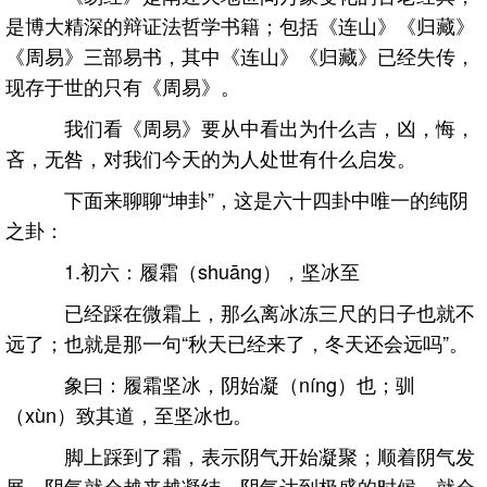
是博大精深的辩证法哲学书籍；包括《连山》《归藏》
《周易》三部易书，其中《连山》《归藏》已经失传，
现存于世的只有《周易》。
我们看《周易》要从中看出为什么吉，凶，悔，
吝，无咎，对我们今天的为人处世有什么启发。
下面来聊聊“坤卦”，这是六十四卦中唯一的纯阴
之卦：
1.初六：履霜（shuāng），坚冰至
已经踩在微霜上，那么离冰冻三尺的日子也就不
远了；也就是那一句“秋天已经来了，冬天还会远吗”。
象曰：履霜坚冰，阴始凝（níng）也；驯
（xùn）致其道，至坚冰也。
脚上踩到了霜，表示阴气开始凝聚；顺着阴气发
展，阴气就会越来越凝结，阴气达到极盛的时候，就会