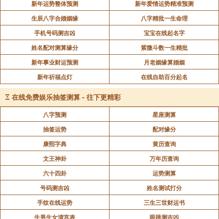
新年运势整体预测
新年爱情运势精准预测
生辰八字合婚姻缘
八字精批一生命理
手机号码测吉凶
宝宝在线起名字
姓名配对测算缘分
紫微斗数一生精批
新年事业财运预测
月老姻缘算婚姻
新年祈福点灯
在线自助百分起名
Ξ
在线免费娱乐抽签测算 - 往下更精彩
八字预测
星座测算
抽签运势
配对缘分
康熙字典
黄历查询
文王神卦
万年历查询
六十四卦
运势测算
号码测吉凶
姓名测试打分
手纹在线运势
三生三世财运书
生男生女清宫表
眼跳测吉凶