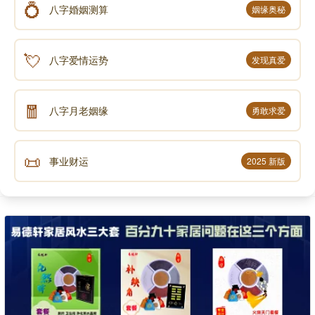
💍
八字婚姻测算
姻缘奥秘
💘
八字爱情运势
发现真爱
🧧
八字月老姻缘
勇敢求爱
📜
事业财运
2025 新版