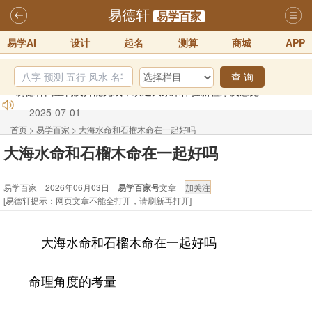
易德轩
易学百家
易学AI
设计
起名
测算
商城
APP
查 询
2026年化太岁锦囊属马、鼠、牛、龙、兔、狗、鸡生肖化太岁开始预
订！！
2025-10-01
首页
>
易学百家
>
大海水命和石榴木命在一起好吗
2026丙午年铁笔居士精批年运说明
2025-10-12
大海水命和石榴木命在一起好吗
易德轩首席风水大师铁笔居士简介！！
2021-9-2
易学百家 2026年06月03日
易学百家号
文章
易德轩通告：本网站易德轩商标及LOGO注册声明
2021-9-7
[易德轩提示：网页文章不能全打开，请刷新再打开]
易德轩易学ai，ai批八字紫微命理相学，ai智能体客服系统开通，欢迎
体验！！
2025-07-01
大海水命和石榴木命在一起好吗
易德轩网重构及升能完成，欢迎大家来体验新程序及感觉！！
2025-07-01
命理角度的考量