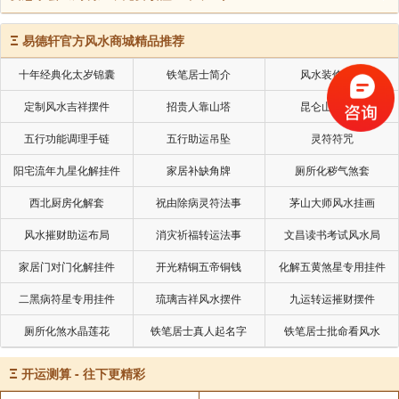
Ξ
易德轩官方风水商城精品推荐
十年经典化太岁锦囊
铁笔居士简介
风水装修设计
定制风水吉祥摆件
招贵人靠山塔
昆仑山五色土
五行功能调理手链
五行助运吊坠
灵符符咒
阳宅流年九星化解挂件
家居补缺角牌
厕所化秽气煞套
西北厨房化解套
祝由除病灵符法事
茅山大师风水挂画
风水摧财助运布局
消灾祈福转运法事
文昌读书考试风水局
家居门对门化解挂件
开光精铜五帝铜钱
化解五黄煞星专用挂件
二黑病符星专用挂件
琉璃吉祥风水摆件
九运转运摧财摆件
厕所化煞水晶莲花
铁笔居士真人起名字
铁笔居士批命看风水
Ξ
开运测算 - 往下更精彩