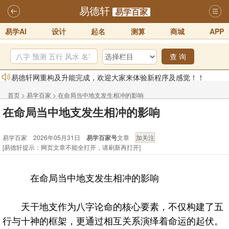
易德轩
易学百家
易学AI
设计
起名
测算
商城
APP
查 询
易德轩网重构及升能完成，欢迎大家来体验新程序及感觉！！
2025-07-01
首页
>
易学百家
>
在命局当中地支发生相冲的影响
2026年化太岁锦囊属马、鼠、牛、龙、兔、狗、鸡生肖化太岁开始预
在命局当中地支发生相冲的影响
订！！
2025-10-01
易学百家 2026年05月31日
易学百家号
文章
2026丙午年铁笔居士精批年运说明
2025-10-12
[易德轩提示：网页文章不能全打开，请刷新再打开]
易德轩首席风水大师铁笔居士简介！！
2021-9-2
易德轩通告：本网站易德轩商标及LOGO注册声明
2021-9-7
在命局当中地支发生相冲的影响
易德轩易学ai，ai批八字紫微命理相学，ai智能体客服系统开通，欢迎
体验！！
2025-07-01
天干地支作为八字论命的核心要素，不仅构建了五
行与十神的框架，更通过相互关系演绎着命运的起伏。