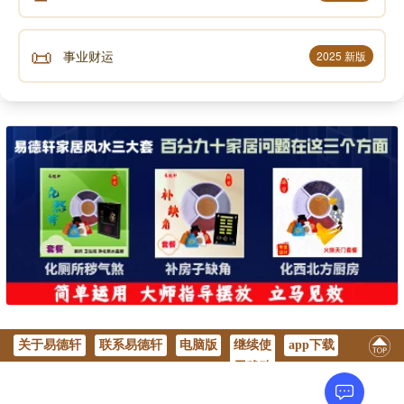
📜
事业财运
2025 新版
关于易德轩
联系易德轩
电脑版
继续使
app下载
用移动
版