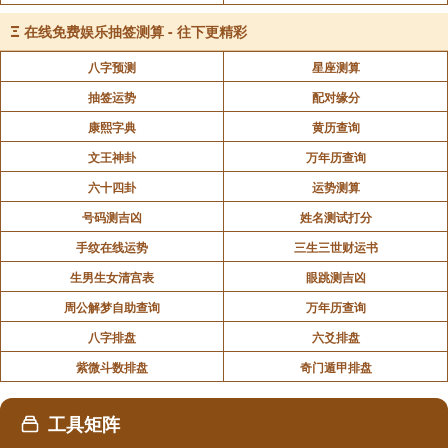
声明：部分内容来于网络，如有侵权，请联系我们删除！以上内容，并
不代表易德轩观点。
Ξ
在线免费娱乐抽签测算 - 往下更精彩
八字预测
星座测算
抽签运势
配对缘分
康熙字典
黄历查询
文王神卦
万年历查询
六十四卦
运势测算
号码测吉凶
姓名测试打分
手纹在线运势
三生三世财运书
生男生女清宫表
眼跳测吉凶
周公解梦自助查询
万年历查询
八字排盘
六爻排盘
紫微斗数排盘
奇门遁甲排盘
工具矩阵