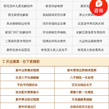
阳宅流年九星化解挂件
家居补缺角牌
厕所化秽气煞套
理解地支相冲的规律，对现代生活具有重要指导价
西北厨房化解套
祝由除病灵符法事
茅山大师风水挂画
值：
风水摧财助运布局
消灾祈福转运法事
文昌读书考试风水局
在职业规划中，逢冲旺之年可考虑主动突破，冲衰
家居门对门化解挂件
开光精铜五帝铜钱
化解五黄煞星专用挂件
之年则宜稳固根基；
二黑病符星专用挂件
琉璃吉祥风水摆件
九运转运摧财摆件
厕所化煞水晶莲花
铁笔居士真人起名字
铁笔居士批命看风水
在健康管理中，冲凶之年需加强体检与风险防范；
Ξ
开运测算 - 往下更精彩
在人际关系处理上，冲动之年要特别注意沟通方
新年运势整体预测
新年爱情运势精准预测
式，避免矛盾激化。
生辰八字合婚姻缘
八字精批一生命理
手机号码测吉凶
宝宝在线起名字
这种传统命理与现代生活的结合，为个人发展提供
了独特的决策参考框架。
姓名配对测算缘分
紫微斗数一生精批
新年事业财运预测
月老姻缘算婚姻
新年祈福点灯
在线自助百分起名