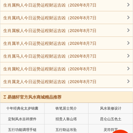
生肖属狗人今日运势运程财运吉凶（2026年8月7日
生肖属鸡人今日运势运程财运吉凶（2026年8月7日
冲动状态：流年太岁冲起八字中的旺神，使原本静
生肖属猴人今日运势运程财运吉凶（2026年8月7日
止的能量活跃起来。这种冲力如同按下启动键，可能引
生肖属羊人今日运势运程财运吉凶（2026年8月7日
发职业变动、居住迁移、学习深造等变化。具体表现取
决于旺神的五行属性，如木旺被冲可能涉及文化领域变
生肖属马人今日运势运程财运吉凶（2026年8月7日
动。
生肖属蛇人今日运势运程财运吉凶（2026年8月7日
冲开状态：原命局中两支相合，逢流年太岁冲动其
生肖属龙人今日运势运程财运吉凶（2026年8月7日
中一合，或大运墓库被冲开时，称为冲开。这种冲力如
同打开封闭的宝箱，可能带来婚姻契机、合作机会或隐
Ξ
易德轩官方风水商城精品推荐
藏资源的显现。当用神藏于墓库时，冲开之年常是人生
十年经典化太岁锦囊
铁笔居士简介
风水装修设计
重要转折点。
定制风水吉祥摆件
招贵人靠山塔
昆仑山五色土
地支相冲的现代启示
五行功能调理手链
五行助运吊坠
灵符符咒