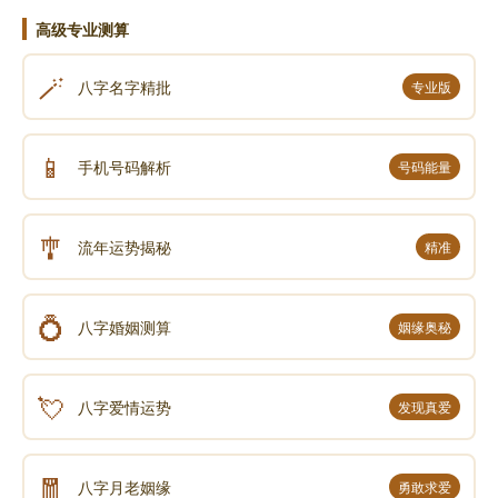
高级专业测算
🪄
八字名字精批
专业版
📱
手机号码解析
号码能量
🎐
流年运势揭秘
精准
💍
八字婚姻测算
姻缘奥秘
💘
八字爱情运势
发现真爱
🧧
八字月老姻缘
勇敢求爱