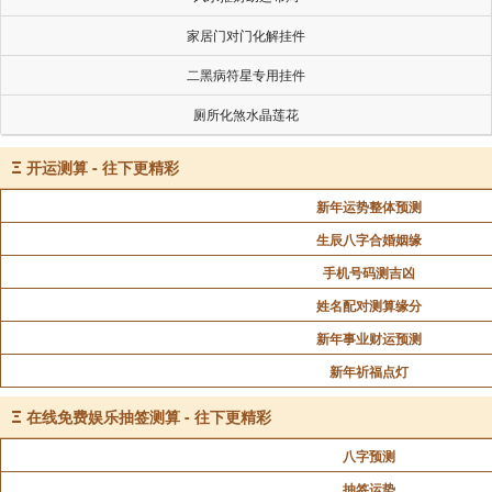
家居门对门化解挂件
二黑病符星专用挂件
厕所化煞水晶莲花
Ξ
开运测算 - 往下更精彩
新年运势整体预测
生辰八字合婚姻缘
手机号码测吉凶
姓名配对测算缘分
新年事业财运预测
新年祈福点灯
Ξ
在线免费娱乐抽签测算 - 往下更精彩
八字预测
抽签运势