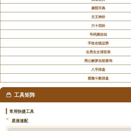
康熙字典
文王神卦
六十四卦
号码测吉凶
手纹在线运势
生男生女清宫表
周公解梦自助查询
八字排盘
紫微斗数排盘
工具矩阵
常用快捷工具
星座速配