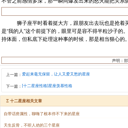
不管之前感情多深，那一瞬间爆发出来的怒火能把关系
狮子座平时看着挺大方，跟朋友出去玩也是抢着买
是“我的人”这个前提下的，眼里可是容不得半粒沙子的
持体面，但私底下处理这种事的时候，那是相当狠心的
声明：部
爱起来毫无保留，让人又爱又愁的星座
上一篇：
[十二星座性格]星座羡慕性格
下一篇：
Ξ
十二星座相关文章
自带话痨属性，聊嗨了根本停不下来的星座
天生反骨，不听人劝的三个星座