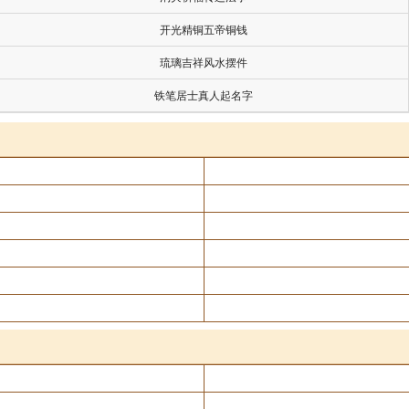
开光精铜五帝铜钱
琉璃吉祥风水摆件
铁笔居士真人起名字