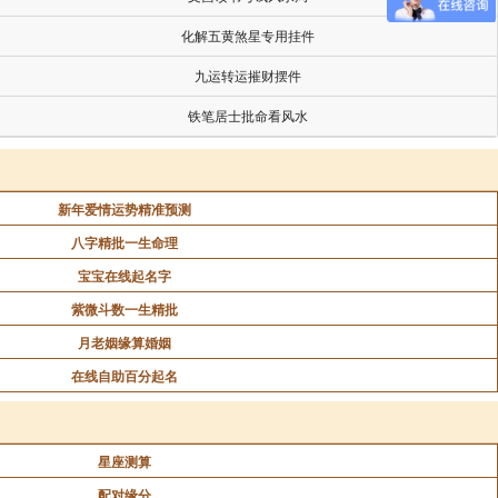
化解五黄煞星专用挂件
九运转运摧财摆件
铁笔居士批命看风水
新年爱情运势精准预测
八字精批一生命理
宝宝在线起名字
紫微斗数一生精批
月老姻缘算婚姻
在线自助百分起名
星座测算
配对缘分