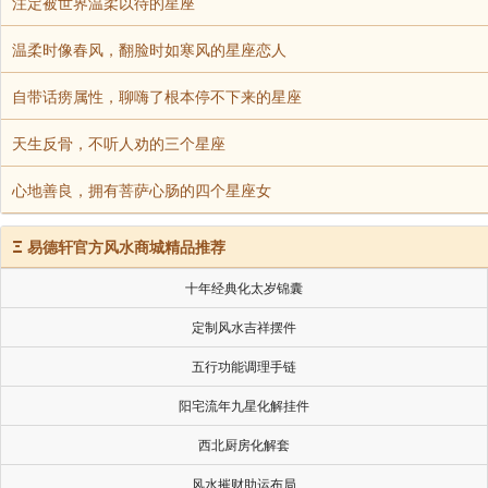
注定被世界温柔以待的星座
温柔时像春风，翻脸时如寒风的星座恋人
自带话痨属性，聊嗨了根本停不下来的星座
天生反骨，不听人劝的三个星座
心地善良，拥有菩萨心肠的四个星座女
Ξ
易德轩官方风水商城精品推荐
十年经典化太岁锦囊
定制风水吉祥摆件
五行功能调理手链
阳宅流年九星化解挂件
西北厨房化解套
风水摧财助运布局