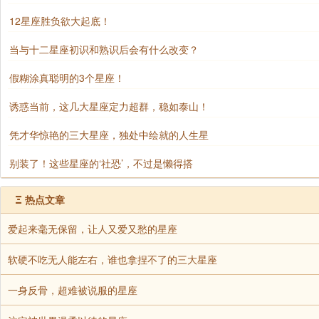
12星座胜负欲大起底！
当与十二星座初识和熟识后会有什么改变？
假糊涂真聪明的3个星座！
诱惑当前，这几大星座定力超群，稳如泰山！
凭才华惊艳的三大星座，独处中绘就的人生星
别装了！这些星座的‘社恐’，不过是懒得搭
Ξ
热点文章
爱起来毫无保留，让人又爱又愁的星座
软硬不吃无人能左右，谁也拿捏不了的三大星座
一身反骨，超难被说服的星座