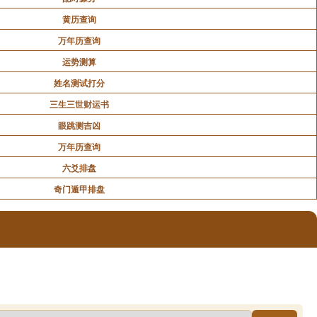
黄历查询
万年历查询
运势测算
姓名测试打分
三生三世财运书
眼跳测吉凶
万年历查询
六爻排盘
奇门遁甲排盘