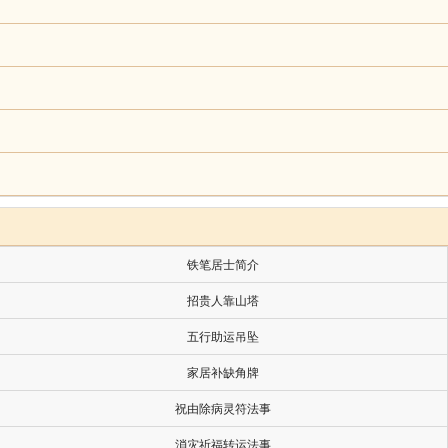
铁笔居士简介
招贵人靠山塔
五行助运吊坠
家居补缺角牌
祝由除病灵符法事
消灾祈福转运法事