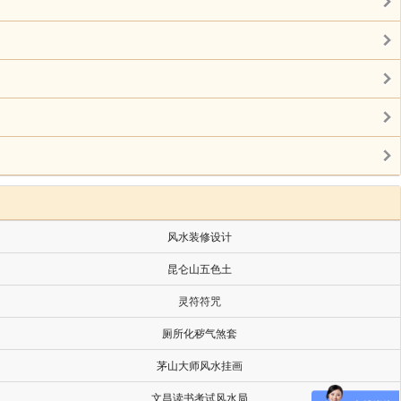
风水装修设计
昆仑山五色土
灵符符咒
厕所化秽气煞套
茅山大师风水挂画
文昌读书考试风水局