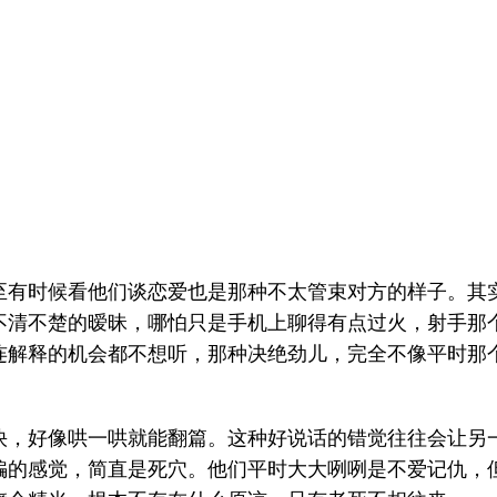
有时候看他们谈恋爱也是那种不太管束对方的样子。其实
不清不楚的暧昧，哪怕只是手机上聊得有点过火，射手那
连解释的机会都不想听，那种决绝劲儿，完全不像平时那
，好像哄一哄就能翻篇。这种好说话的错觉往往会让另一
骗的感觉，简直是死穴。他们平时大大咧咧是不爱记仇，