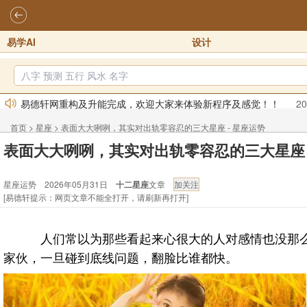
易学AI
设计
易德轩网重构及升能完成，欢迎大家来体验新程序及感觉！！
20
2026年化太岁锦囊属马、鼠、牛、龙、兔、狗、鸡生肖化太岁开始
首页
>
星座
>
表面大大咧咧，其实对出轨零容忍的三大星座 - 星座运势
2026丙午年铁笔居士精批年运说明
2025-10-12
表面大大咧咧，其实对出轨零容忍的三大星座
易德轩首席风水大师铁笔居士简介！！
2021-9-2
星座运势 2026年05月31日
十二星座
文章
易德轩通告：本网站易德轩商标及LOGO注册声明
2021-9-7
[易德轩提示：网页文章不能全打开，请刷新再打开]
易德轩易学ai，ai批八字紫微命理相学，ai智能体客服系统开通，欢
人们常以为那些看起来心很大的人对感情也没那么
家伙，一旦碰到底线问题，翻脸比谁都快。