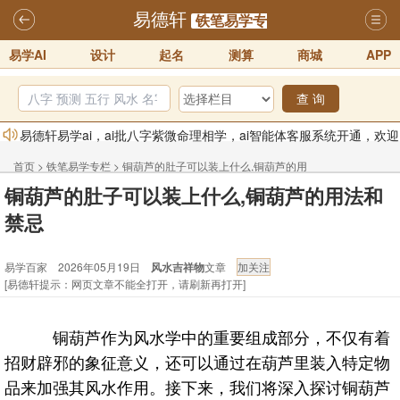
易德轩
铁笔易学专
易学AI
设计
起名
测算
商城
APP
栏
查 询
易德轩易学ai，ai批八字紫微命理相学，ai智能体客服系统开通，欢迎
体验！！
2025-07-01
首页
>
铁笔易学专栏
>
铜葫芦的肚子可以装上什么,铜葫芦的用
易德轩网重构及升能完成，欢迎大家来体验新程序及感觉！！
铜葫芦的肚子可以装上什么,铜葫芦的用法和
法和禁忌
2025-07-01
禁忌
2026年化太岁锦囊属马、鼠、牛、龙、兔、狗、鸡生肖化太岁开始预
易学百家 2026年05月19日
风水吉祥物
文章
订！！
2025-10-01
[易德轩提示：网页文章不能全打开，请刷新再打开]
2026丙午年铁笔居士精批年运说明
2025-10-12
易德轩首席风水大师铁笔居士简介！！
2021-9-2
铜葫芦作为风水学中的重要组成部分，不仅有着
易德轩通告：本网站易德轩商标及LOGO注册声明
2021-9-7
招财辟邪的象征意义，还可以通过在葫芦里装入特定物
品来加强其风水作用。接下来，我们将深入探讨铜葫芦