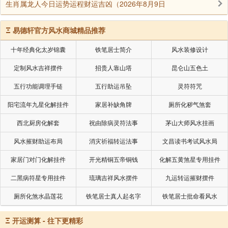
生肖属龙人今日运势运程财运吉凶（2026年8月9日
Ξ
易德轩官方风水商城精品推荐
十年经典化太岁锦囊
铁笔居士简介
风水装修设计
定制风水吉祥摆件
招贵人靠山塔
昆仑山五色土
五行功能调理手链
五行助运吊坠
灵符符咒
阳宅流年九星化解挂件
家居补缺角牌
厕所化秽气煞套
西北厨房化解套
祝由除病灵符法事
茅山大师风水挂画
风水摧财助运布局
消灾祈福转运法事
文昌读书考试风水局
家居门对门化解挂件
开光精铜五帝铜钱
化解五黄煞星专用挂件
二黑病符星专用挂件
琉璃吉祥风水摆件
九运转运摧财摆件
厕所化煞水晶莲花
铁笔居士真人起名字
铁笔居士批命看风水
Ξ
开运测算 - 往下更精彩