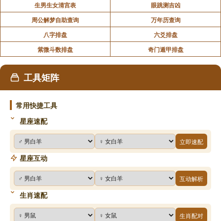
生男生女清宫表
眼跳测吉凶
周公解梦自助查询
万年历查询
八字排盘
六爻排盘
紫微斗数排盘
奇门遁甲排盘
工具矩阵
常用快捷工具
星座速配
立即速配
星座互动
互动解析
生肖速配
生肖配对