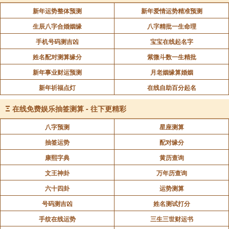
新年运势整体预测
新年爱情运势精准预测
生辰八字合婚姻缘
八字精批一生命理
手机号码测吉凶
宝宝在线起名字
姓名配对测算缘分
紫微斗数一生精批
新年事业财运预测
月老姻缘算婚姻
新年祈福点灯
在线自助百分起名
Ξ
在线免费娱乐抽签测算 - 往下更精彩
八字预测
星座测算
抽签运势
配对缘分
康熙字典
黄历查询
文王神卦
万年历查询
六十四卦
运势测算
号码测吉凶
姓名测试打分
手纹在线运势
三生三世财运书