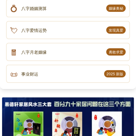
💍
八字婚姻测算
姻缘奥秘
💘
八字爱情运势
发现真爱
🧧
八字月老姻缘
勇敢求爱
📜
事业财运
2025 新版