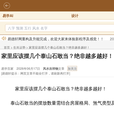
易学AI
设计
易德轩网重构及升能完成，欢迎大家来体验新程序及感觉！！
20
2026年化太岁锦囊属马、鼠、牛、龙、兔、狗、鸡生肖化太岁开始
首页
>
生肖运势
>
家里应该摆几个泰山石敢当？绝非越多越好！
2026丙午年铁笔居士精批年运说明
2025-10-12
家里应该摆几个泰山石敢当？绝非越多越好！
易德轩首席风水大师铁笔居士简介！！
2021-9-2
易学百家 2026年06月17日
风水吉祥物
文章
易德轩通告：本网站易德轩商标及LOGO注册声明
2021-9-7
[易德轩提示：网页文章不能全打开，请刷新再打开]
易德轩易学ai，ai批八字紫微命理相学，ai智能体客服系统开通，欢
家里应该摆几个泰山石敢当？绝非越多越好！
泰山石敢当的摆放数量需结合房屋格局、煞气类型及风