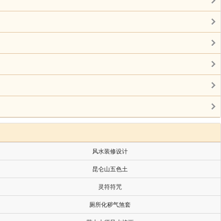
风水装修设计
昆仑山五色土
灵符符咒
厕所化秽气煞套