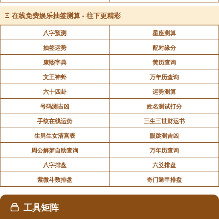
Ξ
在线免费娱乐抽签测算 - 往下更精彩
八字预测
星座测算
抽签运势
配对缘分
康熙字典
黄历查询
文王神卦
万年历查询
六十四卦
运势测算
号码测吉凶
姓名测试打分
手纹在线运势
三生三世财运书
生男生女清宫表
眼跳测吉凶
周公解梦自助查询
万年历查询
八字排盘
六爻排盘
紫微斗数排盘
奇门遁甲排盘
工具矩阵