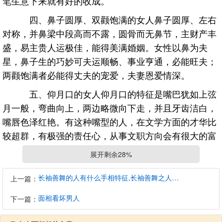
笔生意下来就有好的收成。
四、鼻子圆厚、双颧饱满的女人鼻子圆厚、左右
对称，并鼻梁中段高而不露，圆骨而无鼻节，主财产丰
盛，易主贵人运极佳，能得美满婚姻。女性以鼻为夫
星，鼻子生的巧妙可夫运顺畅、事业亨通，必能旺夫；
两颧饱满者必能得丈夫的宠爱，夫妻恩爱情深。
五、仰月口的女人仰月口的特征是嘴巴犹如上弦
月一般，弯曲向上，两边略微向下走，并且牙齿洁白，
嘴唇色泽红艳。有这种嘴型的人，在文学方面的才华比
较超群，有极强的责任心，从事文职方向会有很大的富
贵。这样的人年轻的时候就能够发达，到了晚年，也会
展开剩余28%
有很大的富贵。
长袖善舞的人有什么手相特征,长袖善舞之人的个性特征
上一篇：
六、鼻子高挺的女人女人的鼻子高挺的话，表示
是个做少奶奶的命，且很有贵气，就算自己的事业没有
面相看坏男人
下一篇：
很大的成就，但是鼻子高挺的女人能够帮助自己丈夫的