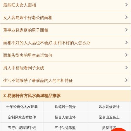
最能旺夫女人面相
女人容易嫁个好老公的面相
重事业轻家庭的男子面相
面相不好的人人品也不会好,面相不好的人怎么办
面相头型尖的男生命运如何
男人手相能看到子女线
生活不能够缺了奢侈品的人的面相特征
Ξ
易德轩官方风水商城精品推荐
十年经典化太岁锦囊
铁笔居士简介
风水装修设计
定制风水吉祥摆件
招贵人靠山塔
昆仑山五色土
五行功能调理手链
五行助运吊坠
灵符符咒