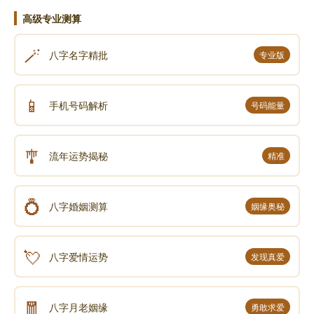
高级专业测算
🪄
八字名字精批
专业版
📱
手机号码解析
号码能量
🎐
流年运势揭秘
精准
💍
八字婚姻测算
姻缘奥秘
💘
八字爱情运势
发现真爱
🧧
八字月老姻缘
勇敢求爱