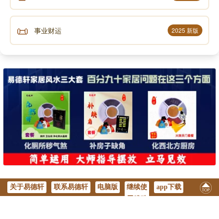
📜
事业财运
2025 新版
关于易德轩
联系易德轩
电脑版
继续使
app下载
用移动
版