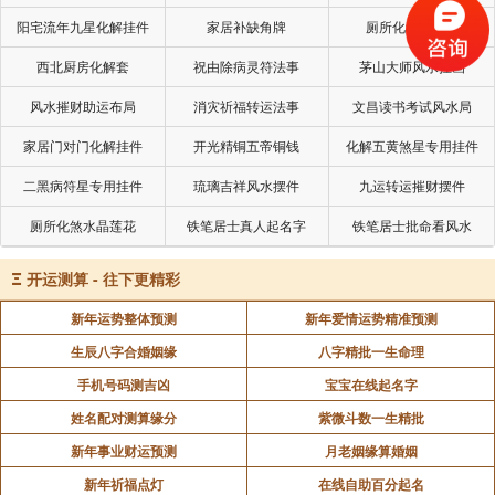
阳宅流年九星化解挂件
家居补缺角牌
厕所化秽气煞套
西北厨房化解套
祝由除病灵符法事
茅山大师风水挂画
风水摧财助运布局
消灾祈福转运法事
文昌读书考试风水局
家居门对门化解挂件
开光精铜五帝铜钱
化解五黄煞星专用挂件
二黑病符星专用挂件
琉璃吉祥风水摆件
九运转运摧财摆件
厕所化煞水晶莲花
铁笔居士真人起名字
铁笔居士批命看风水
Ξ
开运测算 - 往下更精彩
新年运势整体预测
新年爱情运势精准预测
生辰八字合婚姻缘
八字精批一生命理
手机号码测吉凶
宝宝在线起名字
姓名配对测算缘分
紫微斗数一生精批
新年事业财运预测
月老姻缘算婚姻
新年祈福点灯
在线自助百分起名