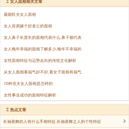
事业步步高升，能够促使自己的丈夫不断的奋斗，不断
Ξ
女人面相相关文章
向前追求梦想，这种女人旺夫，如果这种面相的女人还
最能旺夫女人面相
没结婚只是在恋爱期，那么就会催旺自己的男朋友的运
势，是男友的运势变得更好。
女人容易嫁个好老公的面相
总的来说，在相术的世界里，富贵的女性面相往
女人鼻子长度长的面相代表什么,鼻子都代表
往是一个综合性的评判，需要考虑诸多因素，如五官的
女人晚年幸福的面相了解多少,晚年不幸福的
整齐、气质的端庄、眉宇间的神采等。然而，无论面相
如何，最重要的还是个人的修养和努力。相术或许能给
女性面相特征与运势走向的传统文化解析
人一些启示，但决定一个人一生命运的，始终还是她自
从女人面相看福气好不好,看女子面相有福气
己的勤奋和智慧。
10种克夫女人面相是怎样的
女性事业成功的面相特征解析
声明：部分内容来于网络，如有侵权，请联系我们删除！以上内容，并
不代表易德轩观点。
Ξ
热点文章
长袖善舞的人有什么手相特征,长袖善舞之人的个性特征