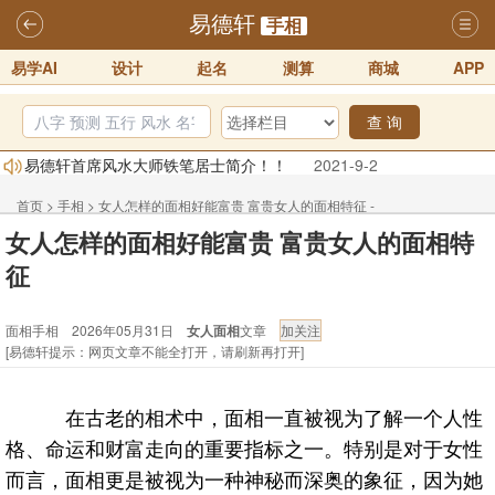
易德轩
手相
易学AI
设计
起名
测算
商城
APP
查 询
易德轩首席风水大师铁笔居士简介！！
2021-9-2
易德轩通告：本网站易德轩商标及LOGO注册声明
2021-9-7
首页
>
手相
>
女人怎样的面相好能富贵 富贵女人的面相特征 -
易德轩易学ai，ai批八字紫微命理相学，ai智能体客服系统开通，欢迎
女人怎样的面相好能富贵 富贵女人的面相特
体验！！
2025-07-01
面相手相
征
易德轩网重构及升能完成，欢迎大家来体验新程序及感觉！！
2025-07-01
面相手相 2026年05月31日
女人面相
文章
2026年化太岁锦囊属马、鼠、牛、龙、兔、狗、鸡生肖化太岁开始预
[易德轩提示：网页文章不能全打开，请刷新再打开]
订！！
2025-10-01
2026丙午年铁笔居士精批年运说明
2025-10-12
在古老的相术中，面相一直被视为了解一个人性
格、命运和财富走向的重要指标之一。特别是对于女性
而言，面相更是被视为一种神秘而深奥的象征，因为她