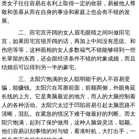
类女子往往容易在名利上取得一定的收获，易被他人尊
敬和羡慕从而在自身的事业和家庭上也会有不错的发
展。
二、田宅宫开阔的女人眉毛眼睛之间叫做田宅
宫，如果田宅宫很开阔的话，再加上中间没有恶痣、和
伤疤等等，这种面相的女人多数福气不错能够得到一些
长辈留的东西，还会跟经济条件不错的对象成婚，而且
结婚后可以得到另一半的豪宅。
三、太阳穴饱满的女人聪明能干的人不容易受
骗，能赚钱。太阳穴在耳廓前面，前额两侧，外眼角延
长线的上方。它是离脑最近的地方，而人的大脑控制着
人的各种活动。太阳穴太过于凹陷容易引起太脑思路不
清晰，混乱。在紧急的情况下难于做最好的判断。而太
阳穴饱满，起到了保护做用，这种人脑袋灵活，聪颖。
他们容易识别事情的对与错，看准时机，大打出手，一