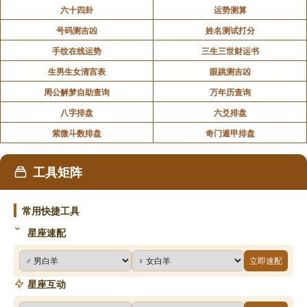
六十四卦
运势测算
号码测吉凶
姓名测试打分
手纹在线运势
三生三世财运书
生男生女清宫表
眼跳测吉凶
周公解梦自助查询
万年历查询
八字排盘
六爻排盘
紫微斗数排盘
奇门遁甲排盘
工具矩阵
常用快捷工具
星座速配
立即速配
星座互动