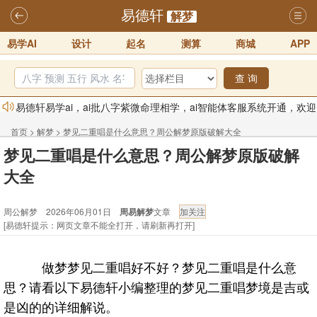
易德轩
解梦
易学AI
设计
起名
测算
商城
APP
查 询
易德轩易学ai，ai批八字紫微命理相学，ai智能体客服系统开通，欢迎
体验！！
2025-07-01
首页
>
解梦
>
梦见二重唱是什么意思？周公解梦原版破解大全
易德轩网重构及升能完成，欢迎大家来体验新程序及感觉！！
梦见二重唱是什么意思？周公解梦原版破解
- 周公解梦
2025-07-01
大全
2026年化太岁锦囊属马、鼠、牛、龙、兔、狗、鸡生肖化太岁开始预
订！！
2025-10-01
周公解梦 2026年06月01日
周易解梦
文章
2026丙午年铁笔居士精批年运说明
2025-10-12
[易德轩提示：网页文章不能全打开，请刷新再打开]
易德轩首席风水大师铁笔居士简介！！
2021-9-2
易德轩通告：本网站易德轩商标及LOGO注册声明
2021-9-7
做梦梦见二重唱好不好？梦见二重唱是什么意
思？请看以下易德轩小编整理的梦见二重唱梦境是吉或
是凶的的详细解说。