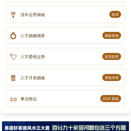
🎐
流年运势揭秘
精准
💍
八字婚姻测算
姻缘奥秘
💘
八字爱情运势
发现真爱
🧧
八字月老姻缘
勇敢求爱
📜
事业财运
2025 新版