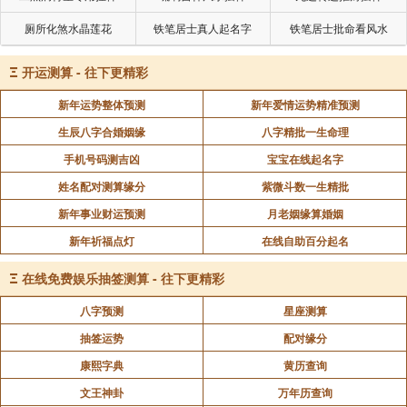
厕所化煞水晶莲花
铁笔居士真人起名字
铁笔居士批命看风水
Ξ
开运测算 - 往下更精彩
新年运势整体预测
新年爱情运势精准预测
生辰八字合婚姻缘
八字精批一生命理
手机号码测吉凶
宝宝在线起名字
姓名配对测算缘分
紫微斗数一生精批
新年事业财运预测
月老姻缘算婚姻
新年祈福点灯
在线自助百分起名
Ξ
在线免费娱乐抽签测算 - 往下更精彩
八字预测
星座测算
抽签运势
配对缘分
康熙字典
黄历查询
文王神卦
万年历查询