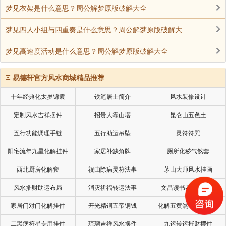
梦见衣架是什么意思？周公解梦原版破解大全
梦见四人小组与四重奏是什么意思？周公解梦原版破解大
梦见高速度活动是什么意思？周公解梦原版破解大全
Ξ
易德轩官方风水商城精品推荐
十年经典化太岁锦囊
铁笔居士简介
风水装修设计
定制风水吉祥摆件
招贵人靠山塔
昆仑山五色土
五行功能调理手链
五行助运吊坠
灵符符咒
阳宅流年九星化解挂件
家居补缺角牌
厕所化秽气煞套
西北厨房化解套
祝由除病灵符法事
茅山大师风水挂画
风水摧财助运布局
消灾祈福转运法事
文昌读书考试风水局
家居门对门化解挂件
开光精铜五帝铜钱
化解五黄煞星专用挂件
二黑病符星专用挂件
琉璃吉祥风水摆件
九运转运摧财摆件