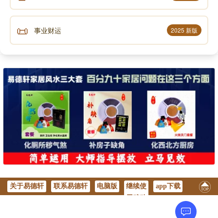
身强不负少年郎。
📜
制化合宜无妄念，
事业财运
2025 新版
一生富贵且安康。
声明：部分内容来于网络，如有侵权，请联系我们删除！以上内容，并
不代表易德轩观点。
关于易德轩
联系易德轩
电脑版
继续使
app下载
用移动
版