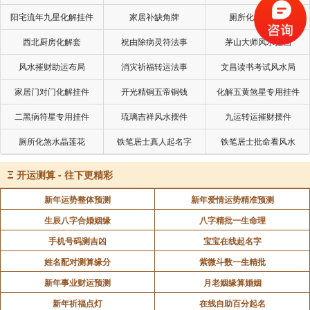
伤官见官：官星杂入且无制化，易因口舌官非破
阳宅流年九星化解挂件
家居补缺角牌
厕所化秽气煞套
财，事业出现波动；
西北厨房化解套
祝由除病灵符法事
茅山大师风水挂画
心性短板：伤官过旺则恃才傲物，说话直接易得
风水摧财助运布局
消灾祈福转运法事
文昌读书考试风水局
罪人，影响人际关系与职场发展。
家居门对门化解挂件
开光精铜五帝铜钱
化解五黄煞星专用挂件
三、分野应对：身旺与身弱的不同策略
二黑病符星专用挂件
琉璃吉祥风水摆件
九运转运摧财摆件
厕所化煞水晶莲花
铁笔居士真人起名字
铁笔居士批命看风水
应对的核心是调平衡，根据日主强弱与财星状态，
Ξ
开运测算 - 往下更精彩
采取不同策略，顺应格局本性。
新年运势整体预测
新年爱情运势精准预测
1. 身旺伤旺、财星得用（正格）：顺其势，强变现
生辰八字合婚姻缘
八字精批一生命理
手机号码测吉凶
宝宝在线起名字
事业：聚焦创意变现赛道，如内容创作、品牌策
姓名配对测算缘分
紫微斗数一生精批
划、技术研发等，将才华转化为可量化的成果（如专
新年事业财运预测
月老姻缘算婚姻
利、销售额）；
新年祈福点灯
在线自助百分起名