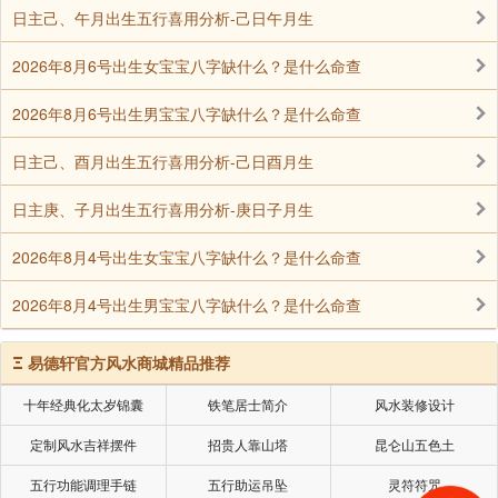
日主己、午月出生五行喜用分析-己日午月生
2026年8月6号出生女宝宝八字缺什么？是什么命查
2026年8月6号出生男宝宝八字缺什么？是什么命查
日主己、酉月出生五行喜用分析-己日酉月生
日主庚、子月出生五行喜用分析-庚日子月生
⚠️ 潜在风险：失衡则易招祸
2026年8月4号出生女宝宝八字缺什么？是什么命查
身弱不担财：日主弱时，伤官生财反成拖累，易
2026年8月4号出生男宝宝八字缺什么？是什么命查
出现赚钱机会多但抓不住，甚至因求财导致身心俱疲、
财富来得快去得快；
Ξ
易德轩官方风水商城精品推荐
比劫夺财：命局比劫旺无制时，易遇合作纠纷、
十年经典化太岁锦囊
铁笔居士简介
风水装修设计
投资失利，财富被他人分走；
定制风水吉祥摆件
招贵人靠山塔
昆仑山五色土
五行功能调理手链
五行助运吊坠
灵符符咒