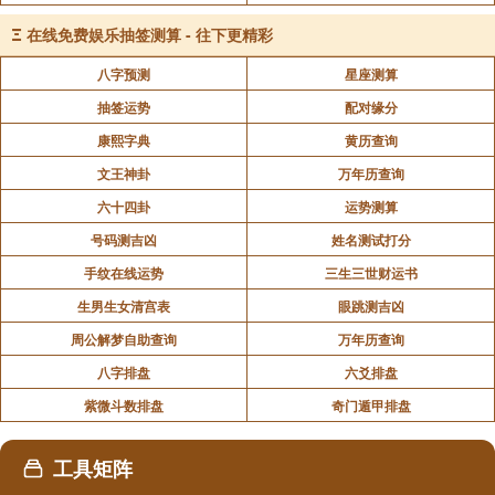
财运：行食伤运/财运时，大胆拓展业务、布局新
Ξ
在线免费娱乐抽签测算 - 往下更精彩
项目；避免高风险投机，确保财星不被冲克；
八字预测
星座测算
抽签运势
配对缘分
心性：收敛锋芒，学会委婉表达，避免因直言得
康熙字典
黄历查询
罪权贵；用专业能力服人，而非口舌之争。
文王神卦
万年历查询
六十四卦
运势测算
2. 身旺伤旺、财浅无根：补其弱，固财基
号码测吉凶
姓名测试打分
手纹在线运势
三生三世财运书
方法：通过学习进修（补印星）提升专业度，让
生男生女清宫表
眼跳测吉凶
才华更扎实；合作共赢时明确权责，引入规则/合同（官
周公解梦自助查询
万年历查询
杀制比劫）防止财富流失；
八字排盘
六爻排盘
行运：遇财运时，先稳扎稳打积累资源，再扩大
紫微斗数排盘
奇门遁甲排盘
规模；避免一次性投入过多，防止财星虚浮导致的破
财。
工具矩阵