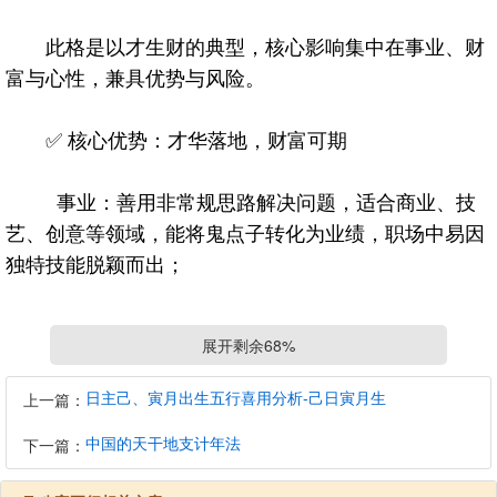
此格是以才生财的典型，核心影响集中在事业、财
富与心性，兼具优势与风险。
✅ 核心优势：才华落地，财富可期
事业：善用非常规思路解决问题，适合商业、技
艺、创意等领域，能将鬼点子转化为业绩，职场中易因
独特技能脱颖而出；
财富：财运随食伤运（才华发挥）与财运（资源
展开剩余68%
对接）起伏，身强财浅者行财运易暴富，财星得气则富
贵可期；
日主己、寅月出生五行喜用分析-己日寅月生
上一篇：
中国的天干地支计年法
下一篇：
心性：反应敏捷、表达力强，有破局思维，不满
足于现状，适合开拓新赛道。