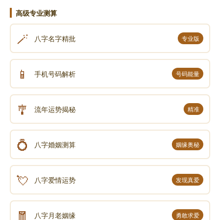
高级专业测算
财富规划：分散投资，避免把鸡蛋放一个篮子；
留足备用金，应对突发情况，确保财星稳定。
🪄
八字名字精批
专业版
五、总结：顺格而为，方得始终
📱
手机号码解析
号码能量
伤官用财格的本质，是疏导才华，落地为财。命主
不必纠结于伤官的叛逆，也不必焦虑于财星的起伏，关
🎐
流年运势揭秘
精准
键在于认清自身强弱，顺其势、补其弱——身强则大胆
变现，身弱则先修自身，让伤官之秀通过财星之用，转
化为实实在在的人生成就。
💍
八字婚姻测算
姻缘奥秘
诗襄
💘
八字爱情运势
发现真爱
秀气流芳入财乡，
🧧
八字月老姻缘
勇敢求爱