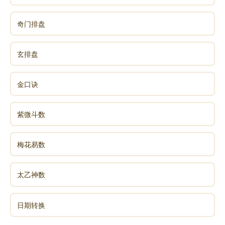
官杀杂：以印制伤，通过学习提升认知，避免卷
入口舌是非；以财生官，用业绩证明自己，减少官星对
奇门排盘
伤官的克制。
玄排盘
四、日常践行：小习惯，大改变
金口诀
行业选择：优先选食伤生财的领域，如设计、咨
询、电商、自媒体等，避免传统体制内的官杀过旺环
境；
紫微斗数
能量管理：身弱时早睡早起、坚持锻炼，提升精
梅花易数
力；身旺时多输出、多社交，释放才华，避免能量内
耗；
太乙神数
人际相处：多听少说，学会换位思考；对长辈、
日期转换
领导保持尊重，避免伤官见官的冲突；