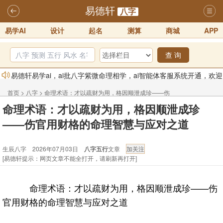
易德轩
八字
易学AI
设计
起名
测算
商城
APP
查 询
易德轩易学ai，ai批八字紫微命理相学，ai智能体客服系统开通，欢迎
体验！！
2025-07-01
首页
>
八字
>
命理术语：才以疏财为用，格因顺泄成珍——伤
易德轩网重构及升能完成，欢迎大家来体验新程序及感觉！！
命理术语：才以疏财为用，格因顺泄成珍
官用财格的命理智慧与应对之道 - 生辰八字
2025-07-01
——伤官用财格的命理智慧与应对之道
2026年化太岁锦囊属马、鼠、牛、龙、兔、狗、鸡生肖化太岁开始预
生辰八字 2026年07月03日
八字五行
文章
订！！
2025-10-01
[易德轩提示：网页文章不能全打开，请刷新再打开]
2026丙午年铁笔居士精批年运说明
2025-10-12
易德轩首席风水大师铁笔居士简介！！
2021-9-2
命理术语：才以疏财为用，格因顺泄成珍——伤
易德轩通告：本网站易德轩商标及LOGO注册声明
2021-9-7
官用财格的命理智慧与应对之道