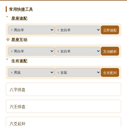
3. 财旺身轻：扶其身，缓求财
常用快捷工具
星座速配
方法：补印比（学习、健身、结交贵人）增强自
立即速配
身能力，先提升担财的实力，再考虑求财；避免同时处
星座互动
理多笔业务，防止精力分散；
互动解析
行运：优先把握印比运（如木运、火运），此时
生肖速配
适合充电、积累人脉，为后续财运爆发做准备。
生肖配对
4. 比劫夺财、官杀混杂：强其制，护财星
八字排盘
比劫旺：合作时签详细合同，明确分红比例；职
场中争取核心岗位，掌握资源分配权，减少他人分财机
六壬排盘
会；
六爻起卦