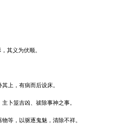
形，其义为伏顺。
其上，有病而后设床。
”，主卜筮吉凶、祓除事神之事。
物等，以驱逐鬼魅，清除不祥。