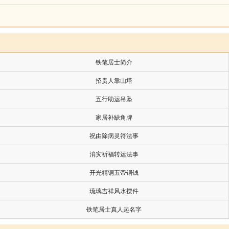
字记日，先庚三日即庚前之丁日，后庚三日即庚后之癸
，行事无良好开端，而有良好结果。丁日与癸日乃为吉
铁笔居士简介
招贵人靠山塔
五行助运吊坠
家居补缺角牌
祝由除病灵符法事
。
消灾祈福转运法事
开光精铜五帝铜钱
琉璃吉祥风水摆件
病人惧而匿于床下，盗贼取其钱币以去。此乃有外寇之来
铁笔居士真人起名字