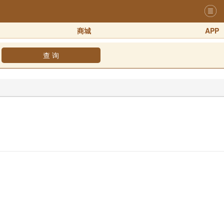
商城
APP
查 询