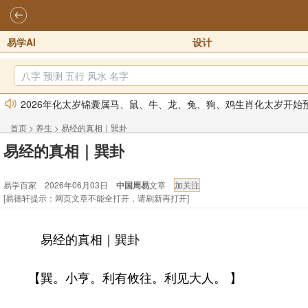
易学AI
设计
2026年化太岁锦囊属马、鼠、牛、龙、兔、狗、鸡生肖化太岁开始
2026丙午年铁笔居士精批年运说明
2025-10-12
首页
>
养生
>
易经的真相｜巽卦
易德轩首席风水大师铁笔居士简介！！
2021-9-2
易经的真相｜巽卦
易德轩通告：本网站易德轩商标及LOGO注册声明
2021-9-7
易德轩易学ai，ai批八字紫微命理相学，ai智能体客服系统开通，欢
易学百家 2026年06月03日
中国周易
文章
[易德轩提示：网页文章不能全打开，请刷新再打开]
易德轩网重构及升能完成，欢迎大家来体验新程序及感觉！！
20
易经的真相｜巽卦
【巽。小亨。利有攸往。利见大人。 】