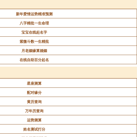
”来解释“顺”而“入”的过程：初六柔而无应，所以有利
新年爱情运势精准预测
本是阳刚之爻，因其不甘于顺从，故而有“吝”；六四猎
八字精批一生命理
宝宝在线起名字
紫微斗数一生精批
乎刚”，故有利于刚健之行。
月老姻缘算婚姻
在线自助百分起名
星座测算
配对缘分
故以“入”为训。也就是说，既然卦象“风”，那么，它就
黄历查询
亨”。二阳失位，变正而往应九五，故曰“利有攸往”。大
万年历查询
运势测算
姓名测试打分