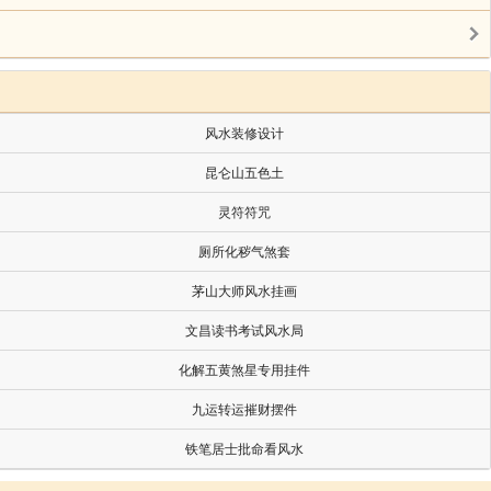
日。
日。
风水装修设计
昆仑山五色土
灵符符咒
厕所化秽气煞套
茅山大师风水挂画
文昌读书考试风水局
化解五黄煞星专用挂件
九运转运摧财摆件
，无自卫之勇，其结果是凶。故占得此爻则凶。
铁笔居士批命看风水