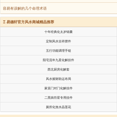
容易有误解的几个命理术语
周人以甲、乙、丙、丁、戊、己、庚、辛、壬、癸十
Ξ
易德轩官方风水商城精品推荐
爻辞言：筮遇此爻，所占者吉，其悔将亡，无有不利
十年经典化太岁锦囊
上九：巽在床下，丧其资斧，贞凶。
定制风水吉祥摆件
五行功能调理手链
巽，伏也。
阳宅流年九星化解挂件
西北厨房化解套
资，货也；斧，铜币之作斧形者。资斧犹言钱币也
风水摧财助运布局
贞，占问。
家居门对门化解挂件
二黑病符星专用挂件
爻辞言：病人伏在床下，失其钱币，当是盗贼入室，
厕所化煞水晶莲花
《传》解