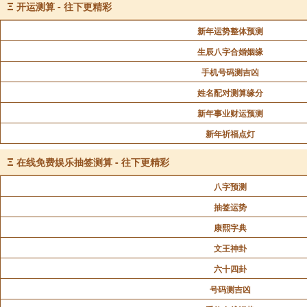
Ξ
开运测算 - 往下更精彩
《说卦》曰：“巽为入。”两两相重的《巽》卦，以阴在
新年运势整体预测
于以刚健之行来改变，故曰“利武人之贞”；九二以阳居阴
生辰八字合婚姻缘
获“三品”，所以有功；九五因居于《巽》中正之位而获“吉”
手机号码测吉凶
姓名配对测算缘分
观以上诸爻，我们可以看到《巽》具有两方面的特征：一
新年事业财运预测
新年祈福点灯
卦辞
Ξ
在线免费娱乐抽签测算 - 往下更精彩
巽。小亨，利有攸往，利见大人。
八字预测
抽签运势
巽卦，巽下巽上。《说卦》曰：“巽，入也。”又云：“
康熙字典
既有“顺行”的本质，也有“进入”的特征。四阴为卦主，
文王神卦
人，指九五，九五当位居正，以中正之德尊居君王之位，
六十四卦
号码测吉凶
彖