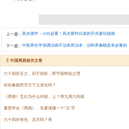
爻辞言：病人伏在床下，当是室中有鬼魅，病人惊惧
“纷”，帛书作“忿”，疑本作“分”，辨明判断之义。《礼
风水摆件：小白必看！风水摆件白菜的开光避坑指南
上一篇：
《马王堆帛书〈周易〉释文校注》（上海古籍出版社
中医养生学强调治病不治表而治本，治和养兼顾是有必要的
下一篇：
Ξ
中国周易相关文章
马王堆汉墓出土帛书《周易》八二上
六十四卦互之，归于四卦，即宇宙终始之理
九三：频巽，吝。
经卦象能穷尽天下之变化吗？
频，皱眉也。或言忧惧。
《周易》爻位为什么叫初、上？用九用六到底
要想学会《周易》，先要读懂一个“几”字
巽，伏也。
六十四卦有先、后天吗？有
吝，难也。