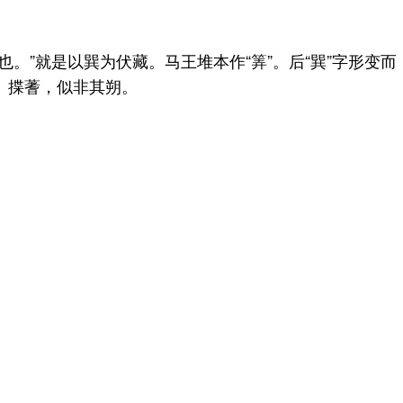
”就是以巽为伏藏。马王堆本作“筭”。后“巽”字形变而
算、揲蓍，似非其朔。