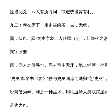
筮遇此爻，武人有所占问，或进或退皆有利。
九二：巽在床下，用史巫纷若，吉，无咎。
巽，伏也。巽”之本字象二人伏跽（jì），即跪坐之
巽字演变
床，病人之所卧也。周人室中无床，地上铺席，坐卧
“史巫”即帛书《要》“吾与史巫同涂而殊归”之“史巫
纷疑借为衅。衅是一种巫术，用牲血涂人身或房屋器
若犹之也。