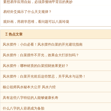
要想易学应用自如，必须弄懂纳甲背后的奥妙
皱眉而伏，不敢出外活动，以有困难在眼前。
易经卦爻揭示了什么天文规律？
观卦画，用易学思维，看问题可以八面玲珑
六四：悔亡。田获三品。
Ξ
热点文章
田，猎也。
风水摆件：小白必看！风水摆件白菜的开光避坑指南
品，种也。
风水摆件：白菜摆件不开光，效果会大打折扣吗？
风水摆件：哪种材质的白菜招财效果更好？
筮遇此爻，其悔将亡，行猎将得三种猎物。
风水摆件：白菜开光前后这些禁忌，关乎风水与运势！
九五：贞吉，悔亡，无不利，无初有终。先庚三日，
杨公祖师风水秘本大公开 风水六经
贞，占问。
具有这些八字特征的人能够健康长寿
终，古语谓好结果为终。
什么八字的人容易成为备胎