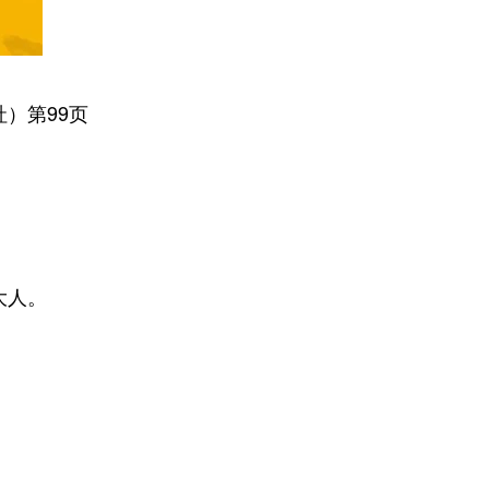
）第99页
大人。