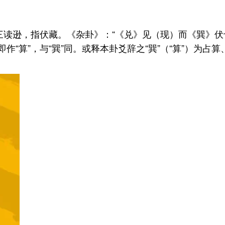
，指伏藏。《杂卦》：“《兑》见（现）而《巽》伏也。
作“算”，与“巽”同。或释本卦爻辞之“巽”（“算”）为占