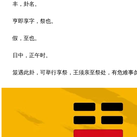
丰，卦名。
亨即享字，祭也。
假，至也。
日中，正午时。
筮遇此卦，可举行享祭，王须亲至祭处，有危难事勿