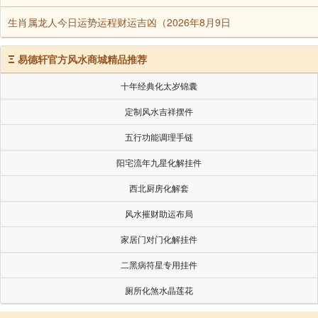
甲骨文—沬
生肖属龙人今日运势运程财运吉凶（2026年8月9日
又一解：沬同“昧”，表示“微暗”。“日中见沬”，意为
Ξ
易德轩官方风水商城精品推荐
肱，臂也。
十年经典化太岁锦囊
定制风水吉祥摆件
爻辞言：有人大其布幔以蔽门窗，日中之时忽见妖魔
五行功能调理手链
阳宅流年九星化解挂件
九四：丰其蔀，日中见斗，遇其夷主，吉。
西北厨房化解套
斗，星名，今名北斗。
风水摧财助运布局
家居门对门化解挂件
夷，常也。
二黑病符星专用挂件
爻辞言：有人大其院中之席棚，以蔽夏日，日中之时
厕所化煞水晶莲花