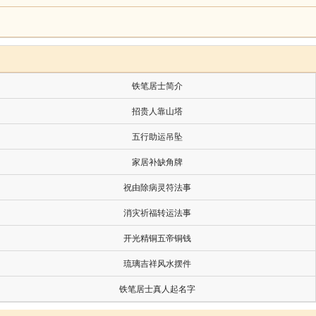
“太阳正当中天却出现阴暗”。
铁笔居士简介
招贵人靠山塔
，惊骇而仆，折其右臂，医之而愈，故无咎。
五行助运吊坠
家居补缺角牌
祝由除病灵符法事
消灾祈福转运法事
开光精铜五帝铜钱
琉璃吉祥风水摆件
，忽逢日食，见斗，似非吉兆。但出行遇其所常寄遇之
铁笔居士真人起名字