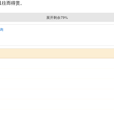
且往而得赏。
吉。
展开剩余79%
查询
烛字。
社）