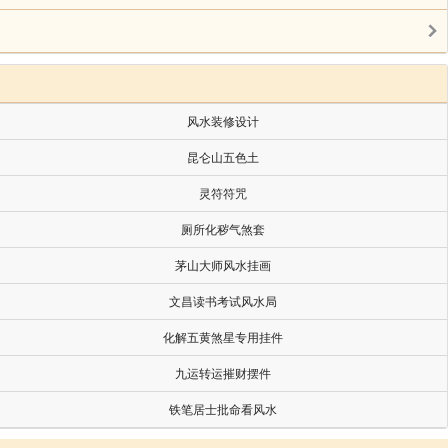
风水装修设计
昆仑山五色土
灵符符咒
厕所化秽气煞套
茅山大师风水挂画
文昌读书考试风水局
化解五黄煞星专用挂件
九运转运摧财摆件
主人，而归于吉。此亦似古代故事。
铁笔居士批命看风水