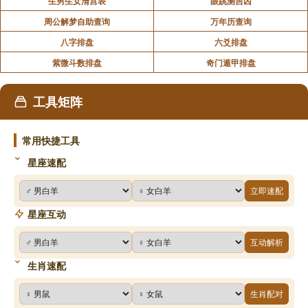
生男生女清宫表
眼跳测吉凶
周公解梦自助查询
万年历查询
八字排盘
六爻排盘
紫微斗数排盘
奇门遁甲排盘
工具矩阵
常用快捷工具
星座速配
立即速配
星座互动
互动解析
生肖速配
生肖配对