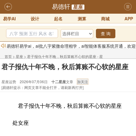
易德轩
星座
易学AI
设计
起名
测算
商城
APP
查 询
易德轩易学ai，ai批八字紫微命理相学，ai智能体客服系统开通，欢迎
体验！！
2025-07-01
首页
>
星座
>
君子报仇十年不晚，秋后算账不心软的星座 - 星
易德轩网重构及升能完成，欢迎大家来体验新程序及感觉！！
君子报仇十年不晚，秋后算账不心软的星座
座运势
2025-07-01
星座运势 2026年07月06日
十二星座
文章
2026年化太岁锦囊属马、鼠、牛、龙、兔、狗、鸡生肖化太岁开始预
[易德轩提示：网页文章不能全打开，请刷新再打开]
订！！
2025-10-01
2026丙午年铁笔居士精批年运说明
2025-10-12
君子报仇十年不晚，秋后算账不心软的星座
易德轩首席风水大师铁笔居士简介！！
2021-9-2
易德轩通告：本网站易德轩商标及LOGO注册声明
2021-9-7
处女座