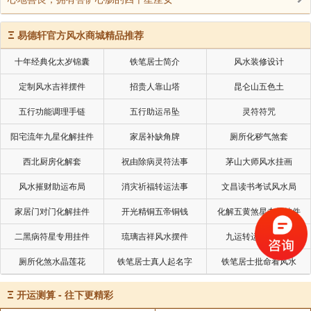
Ξ
易德轩官方风水商城精品推荐
十年经典化太岁锦囊
铁笔居士简介
风水装修设计
定制风水吉祥摆件
招贵人靠山塔
昆仑山五色土
五行功能调理手链
五行助运吊坠
灵符符咒
阳宅流年九星化解挂件
家居补缺角牌
厕所化秽气煞套
西北厨房化解套
祝由除病灵符法事
茅山大师风水挂画
风水摧财助运布局
消灾祈福转运法事
文昌读书考试风水局
家居门对门化解挂件
开光精铜五帝铜钱
化解五黄煞星专用挂件
二黑病符星专用挂件
琉璃吉祥风水摆件
九运转运摧财摆件
厕所化煞水晶莲花
铁笔居士真人起名字
铁笔居士批命看风水
Ξ
开运测算 - 往下更精彩