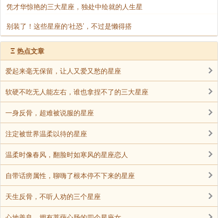
凭才华惊艳的三大星座，独处中绘就的人生星
别装了！这些星座的‘社恐’，不过是懒得搭
Ξ
热点文章
爱起来毫无保留，让人又爱又愁的星座
软硬不吃无人能左右，谁也拿捏不了的三大星座
一身反骨，超难被说服的星座
注定被世界温柔以待的星座
温柔时像春风，翻脸时如寒风的星座恋人
自带话痨属性，聊嗨了根本停不下来的星座
天生反骨，不听人劝的三个星座
心地善良，拥有菩萨心肠的四个星座女