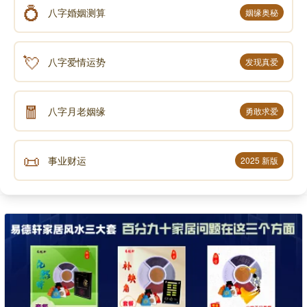
💍
八字婚姻测算
姻缘奥秘
💘
八字爱情运势
发现真爱
🧧
八字月老姻缘
勇敢求爱
📜
事业财运
2025 新版