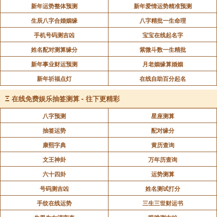
新年运势整体预测
新年爱情运势精准预测
生辰八字合婚姻缘
八字精批一生命理
手机号码测吉凶
宝宝在线起名字
姓名配对测算缘分
紫微斗数一生精批
新年事业财运预测
月老姻缘算婚姻
新年祈福点灯
在线自助百分起名
Ξ
在线免费娱乐抽签测算 - 往下更精彩
八字预测
星座测算
抽签运势
配对缘分
康熙字典
黄历查询
文王神卦
万年历查询
六十四卦
运势测算
号码测吉凶
姓名测试打分
手纹在线运势
三生三世财运书