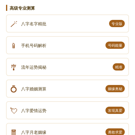
高级专业测算
🪄
八字名字精批
专业版
📱
手机号码解析
号码能量
🎐
流年运势揭秘
精准
💍
八字婚姻测算
姻缘奥秘
💘
八字爱情运势
发现真爱
🧧
八字月老姻缘
勇敢求爱