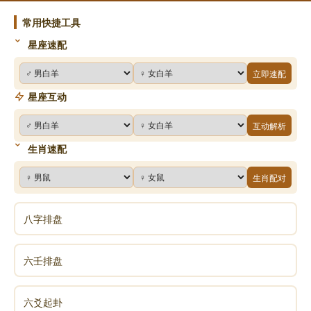
常用快捷工具
[39]、怜音 多多 明一 雨霏 晓懿 雯烨
星座速配
[40]、思嫒 美静 若书 莺思 家维 巧凡
立即速配
星座互动
[41]、思琦 盼晴 青秋 泓瑾 思妙 贤惠
互动解析
[42]、丽蒨 一彤 永怡 华馨 静曼 翾文
生肖速配
生肖配对
[43]、清绮 依诺 天心 梦寒 诗涵 依白
八字排盘
[44]、子晴 可娜 芳蓓 曼青 梦颖 宇涵
六壬排盘
[45]、傲雪 艺如 迎波 永君 沂林 冬琼
[46]、莉绿 敏清 雪菲 奕雯 凌雪 古韵
六爻起卦