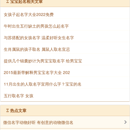
Ξ
宝宝起名相关文章
[19]、惠宁 星辰 丹山 天恩 新梅 蕊蕊
女孩子起名字大全2022免费
[20]、虹旋 雯丽 宁致 小菡 丽婷 访儿
午时出生五行缺土的男孩怎么起名字
与苏搭配的女孩名字 温柔好听女生名字
生肖属鼠的孩子取名 属鼠人取名宜忌
提供几个锦囊妙计为男宝宝取名字 给男宝宝
2015最新带解释男宝宝名字大全 202
11月出生的人取名字宜用什么字？宝宝的名
五行取名字 女孩
Ξ
热点文章
微信名字动物好听 有创意的动物微信名