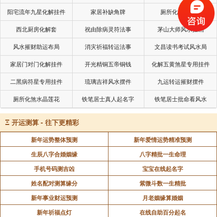
阳宅流年九星化解挂件
家居补缺角牌
厕所化秽气煞套
[23]、梦如 谷晓 晓莉 凝海 馥芬 晨静
西北厨房化解套
祝由除病灵符法事
茅山大师风水挂画
风水摧财助运布局
消灾祈福转运法事
文昌读书考试风水局
[24]、骊婷 慧云 妙松 晓菲 泓锦 芬裴
家居门对门化解挂件
开光精铜五帝铜钱
化解五黄煞星专用挂件
[25]、伊丹 清悦 映妮 珍青 静仪 会雯
二黑病符星专用挂件
琉璃吉祥风水摆件
九运转运摧财摆件
厕所化煞水晶莲花
铁笔居士真人起名字
铁笔居士批命看风水
[26]、松妍 梦旋 婧茹 清秋 姣瑾 映天
Ξ
开运测算 - 往下更精彩
[27]、宝萱 沛沛 寒凝 杨曼 芷蝶 盈婷
新年运势整体预测
新年爱情运势精准预测
生辰八字合婚姻缘
八字精批一生命理
[28]、天玥 安燕 沛美 盼媚 晓琪 嘉欣
手机号码测吉凶
宝宝在线起名字
[29]、熙嫣 芸雅 怜童 清宁 嘉懿 琳琳
姓名配对测算缘分
紫微斗数一生精批
新年事业财运预测
月老姻缘算婚姻
[30]、珂嘉 芸芸 胜玉 婷玉 夏斐 凝佳
新年祈福点灯
在线自助百分起名