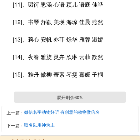
[11]、珺衍 思涵 心语 颖儿 语庭 佳晔
[12]、书琴 舒颖 美瑛 海琼 佳晨 燕然
[13]、莉心 安帆 亦菲 烁华 雁蓉 淑娇
[14]、夜春 雅旋 灵卉 欣琳 云菲 歆然
[15]、雅丹 傲柳 寄素 琴雯 嘉媛 子桐
[16]、沛玲 怀蕾 怜烟 雅菲 婉琳 寻竣
展开剩余60%
[17]、敏轩 凝楚 灵琳 凡明 芳泽 昕昕
微信名字动物好听 有创意的动物微信名
上一篇：
取名以用神为主
下一篇：
[18]、娅佳 问波 碧芸 胤静 访海 丽舒