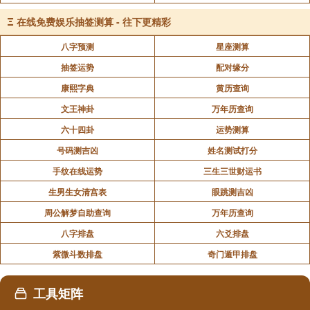
Ξ
在线免费娱乐抽签测算 - 往下更精彩
[31]、祖捷 明梦 雯安 一菲 易兰 莉涛
八字预测
星座测算
抽签运势
配对缘分
[32]、丹桑 馨欣 冷君 迎蕾 玉涵 湘云
康熙字典
黄历查询
[33]、芷菡 姝慧 宇菲 碧琅 舒冉 清昶
文王神卦
万年历查询
六十四卦
运势测算
[34]、雅宁 香凝 乐菲 亦绿 浩岚 青枫
号码测吉凶
姓名测试打分
手纹在线运势
三生三世财运书
[35]、雪琪 星文 清婉 懐娜 翠双 淑娜
生男生女清宫表
眼跳测吉凶
周公解梦自助查询
万年历查询
[36]、清恬 雪华 雅懿 丽雅 莹白 千惠
八字排盘
六爻排盘
紫微斗数排盘
奇门遁甲排盘
[37]、曼云 美丽 倚娜 佳妮 思菱 洋然
工具矩阵
[38]、一璇 美淇 佳涵 清润 文怡 山兰