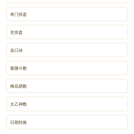
[47]、小曼 依暄 敏凡 嘉鑫 漾嘉 佳萍
奇门排盘
[48]、丽然 倩丽 佳露 晓蕾 怡涵 璐瑶
玄排盘
[49]、文艺 依薇 娅蒂 虹颖 春柔 奕歆
金口诀
[50]、访平 美瑞 杰美 瑞婷 静玲 雪兰
紫微斗数
梅花易数
声明：部分内容来于网络，如有侵权，请联系我们删除！以上内容，并
不代表易德轩观点。
太乙神数
日期转换