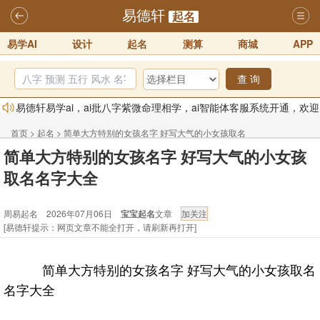
易德轩
起名
易学AI
设计
起名
测算
商城
APP
查 询
易德轩易学ai，ai批八字紫微命理相学，ai智能体客服系统开通，欢迎
体验！！
2025-07-01
首页
>
起名
>
简单大方特别的女孩名字 好写大气的小女孩取名
易德轩网重构及升能完成，欢迎大家来体验新程序及感觉！！
简单大方特别的女孩名字 好写大气的小女孩
名字大全 - 周易起名
2025-07-01
取名名字大全
2026年化太岁锦囊属马、鼠、牛、龙、兔、狗、鸡生肖化太岁开始预
订！！
2025-10-01
周易起名 2026年07月06日
宝宝起名
文章
2026丙午年铁笔居士精批年运说明
2025-10-12
[易德轩提示：网页文章不能全打开，请刷新再打开]
易德轩首席风水大师铁笔居士简介！！
2021-9-2
易德轩通告：本网站易德轩商标及LOGO注册声明
2021-9-7
简单大方特别的女孩名字 好写大气的小女孩取名
名字大全