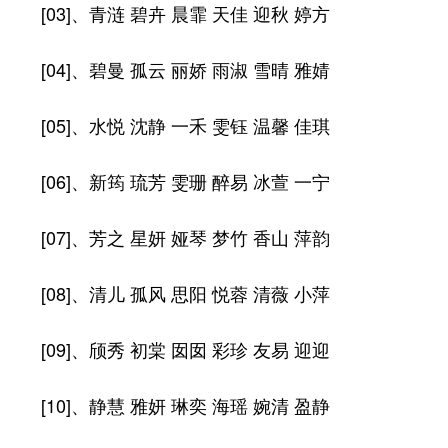
[03]、青涟 碧卉 晨霏 天佳 迎秋 婷方
[04]、碧曼 孤云 丽娇 雨淑 雪晴 雅婧
[05]、水悦 沈静 一禾 雯钰 温馨 佳琪
[06]、新筠 琉芳 雯珊 醉易 冰萱 一宁
[07]、芳之 星妍 娅琴 梦竹 香山 萍韵
[08]、清儿 孤风 思阳 悦蓉 清薇 小萍
[09]、颀秀 初棠 囡囡 彩珍 友易 迎迎
[10]、静慧 雅妍 琳奕 海瑶 婉清 盈静