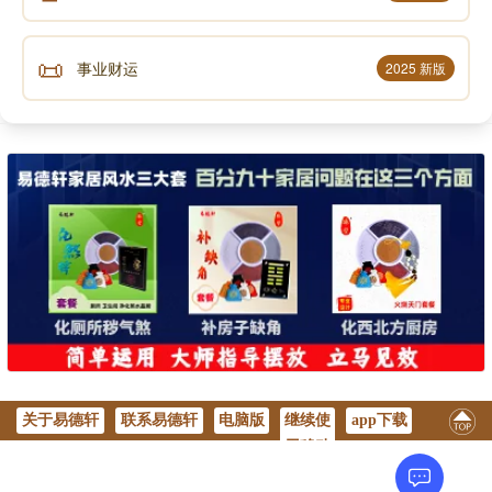
📜
事业财运
2025 新版
关于易德轩
联系易德轩
电脑版
继续使
app下载
用移动
版