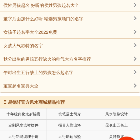
侯姓男孩起名 好听的侯姓男孩起名大全
董字后面加什么好听 精选男孩顺口的名字
女孩子起名字大全2022免费
女孩大气独特的名字
秋分出生的男孩五行缺火的帅气大方名字推荐
午时出生五行缺土的男孩怎么起名字
宝宝起名宝典大全
Ξ
易德轩官方风水商城精品推荐
十年经典化太岁锦囊
铁笔居士简介
风水装修设计
[21]、家颖 逸菲 冰真 清逸 绮波 怡熹
定制风水吉祥摆件
招贵人靠山塔
昆仑山五色土
[22]、谷秋 文清 灵松 娅瑶 雅靖 傲璐
五行功能调理手链
五行助运吊坠
灵符符咒