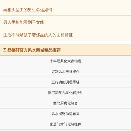
面相头型尖的男生命运如何
男人手相能看到子女线
生活不能够缺了奢侈品的人的面相特征
Ξ
易德轩官方风水商城精品推荐
十年经典化太岁锦囊
定制风水吉祥摆件
五行功能调理手链
阳宅流年九星化解挂件
西北厨房化解套
风水摧财助运布局
家居门对门化解挂件