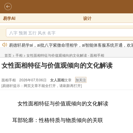
易学AI
设计
易德轩易学ai，ai批八字紫微命理相学，ai智能体客服系统开通，欢
易德轩网重构及升能完成，欢迎大家来体验新程序及感觉！！
20
2026年化太岁锦囊属马、鼠、牛、龙、兔、狗、鸡生肖化太岁开始
首页
>
手相
>
女性面相特征与价值观倾向的文化解读 - 面相手相
女性面相特征与价值观倾向的文化解读
2026丙午年铁笔居士精批年运说明
2025-10-12
易德轩首席风水大师铁笔居士简介！！
2021-9-2
面相手相 2026年07月06日
女人面相
文章
易德轩通告：本网站易德轩商标及LOGO注册声明
2021-9-7
[易德轩提示：网页文章不能全打开，请刷新再打开]
女性面相特征与价值观倾向的文化解读
耳部轮廓：性格特质与物质倾向的关联