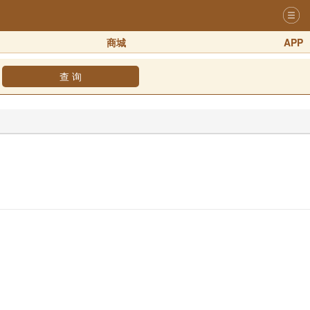
商城
APP
查 询