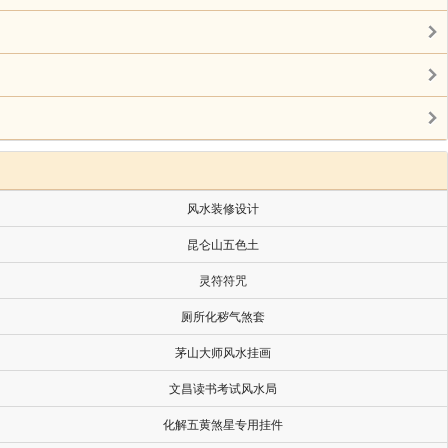
风水装修设计
昆仑山五色土
灵符符咒
厕所化秽气煞套
茅山大师风水挂画
文昌读书考试风水局
化解五黄煞星专用挂件