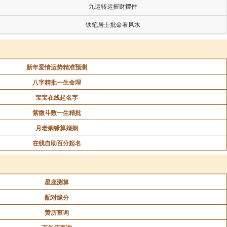
九运转运摧财摆件
铁笔居士批命看风水
新年爱情运势精准预测
八字精批一生命理
宝宝在线起名字
紫微斗数一生精批
月老姻缘算婚姻
在线自助百分起名
星座测算
配对缘分
黄历查询