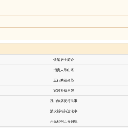
铁笔居士简介
招贵人靠山塔
五行助运吊坠
家居补缺角牌
祝由除病灵符法事
消灾祈福转运法事
开光精铜五帝铜钱