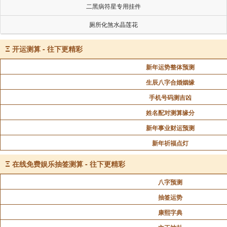
二黑病符星专用挂件
厕所化煞水晶莲花
Ξ
开运测算 - 往下更精彩
新年运势整体预测
生辰八字合婚姻缘
手机号码测吉凶
姓名配对测算缘分
新年事业财运预测
新年祈福点灯
Ξ
在线免费娱乐抽签测算 - 往下更精彩
八字预测
抽签运势
康熙字典