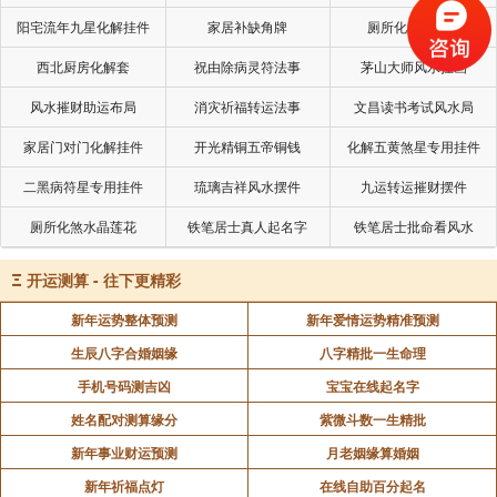
示例：若庭院后方无靠（如北面为平地），可在正
阳宅流年九星化解挂件
家居补缺角牌
厕所化秽气煞套
北方放置泰山石敢当，象征“有靠山”，改善家人运势。
西北厨房化解套
祝由除病灵符法事
茅山大师风水挂画
小区住宅
风水摧财助运布局
消灾祈福转运法事
文昌读书考试风水局
家居门对门化解挂件
开光精铜五帝铜钱
化解五黄煞星专用挂件
布局受限于公共空间：需避免影响邻居（如不将泰
二黑病符星专用挂件
琉璃吉祥风水摆件
九运转运摧财摆件
山石敢当正对他人门窗），且需考虑楼层承重（避免大
型石材）。
厕所化煞水晶莲花
铁笔居士真人起名字
铁笔居士批命看风水
Ξ
开运测算 - 往下更精彩
示例：若住宅阳台对邻楼尖角，可在窗台下方摆放
小型泰山石敢当，化解锐气冲击，同时避免遮挡采光。
新年运势整体预测
新年爱情运势精准预测
生辰八字合婚姻缘
八字精批一生命理
四、功能侧重差异：镇宅化煞与调和气场
手机号码测吉凶
宝宝在线起名字
姓名配对测算缘分
紫微斗数一生精批
别墅庭院
新年事业财运预测
月老姻缘算婚姻
新年祈福点灯
在线自助百分起名