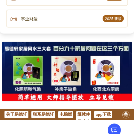
📜
事业财运
2025 新版
关于易德轩
联系易德轩
电脑版
继续使
app下载
用移动
版