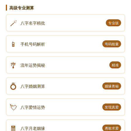
高级专业测算
🪄
八字名字精批
专业版
📱
手机号码解析
号码能量
🎐
流年运势揭秘
精准
💍
八字婚姻测算
姻缘奥秘
💘
八字爱情运势
发现真爱
🧧
八字月老姻缘
勇敢求爱