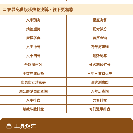
镇宅化煞为核心：利用泰山石敢当的阳刚之气阻挡
外部煞气，保护住宅免受冲击。
Ξ
在线免费娱乐抽签测算 - 往下更精彩
八字预测
星座测算
示例：若庭院外有垃圾场、医院等阴气重场所，可
抽签运势
配对缘分
在对着这些地方的外墙边上放置泰山石敢当，形成“气场
康熙字典
黄历查询
屏障”。
文王神卦
万年历查询
六十四卦
运势测算
小区住宅
号码测吉凶
姓名测试打分
手纹在线运势
三生三世财运书
调和气场为重点：通过泰山石敢当的五行土属性，
生男生女清宫表
眼跳测吉凶
化解木煞（如窗外大树压迫）或增强土运（如户型缺
周公解梦自助查询
万年历查询
角）。
八字排盘
六爻排盘
示例：若住宅东方（震位）缺角，可放置刻有山形
紫微斗数排盘
奇门遁甲排盘
纹的泰山石敢当，搭配绿色植物，增强木气与土气的平
工具矩阵
衡。