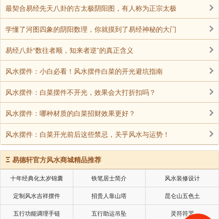
最契合易经先天八卦的古太极阴阳图，有人称为正宗太极
学懂了河图四象的阴阳数理，你就摸到了易经神秘的大门
易经八卦“数往者顺，知来者逆”的真正含义
风水摆件：小白必看！风水摆件白菜的开光避坑指南
风水摆件：白菜摆件不开光，效果会大打折扣吗？
风水摆件：哪种材质的白菜招财效果更好？
三、布局灵活性差异：独立性与共享性
风水摆件：白菜开光前后这些禁忌，关乎风水与运势！
别墅庭院
Ξ
易德轩官方风水商城精品推荐
十年经典化太岁锦囊
铁笔居士简介
风水装修设计
布局自主性强：可根据庭院格局设计泰山石景观，
如结合假山、流水形成“靠山”格局，提升事业稳定性。
定制风水吉祥摆件
招贵人靠山塔
昆仑山五色土
五行功能调理手链
五行助运吊坠
灵符符咒