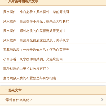
Ξ
风水吉祥物相关文章
示例：若住宅客厅财位（入户对角线）气场散乱，
可放置泰山石敢当，高度与沙发平行，以增强财运聚
风水摆件：小白必看！风水摆件白菜的开光避
集。
风水摆件：白菜摆件不开光，效果会大打折扣
风水摆件：哪种材质的白菜招财效果更好？
风水摆件：白菜开光前后这些禁忌，关乎风水
零基础教程：一步步教你自己如何为白菜开光
小白必看！风水摆件白菜的开光避坑指南
哪种材质的白菜招财效果更好？
生肖属鼠人房间布置禁忌与风水指南
Ξ
热点文章
中孚卦有什么奥秘？