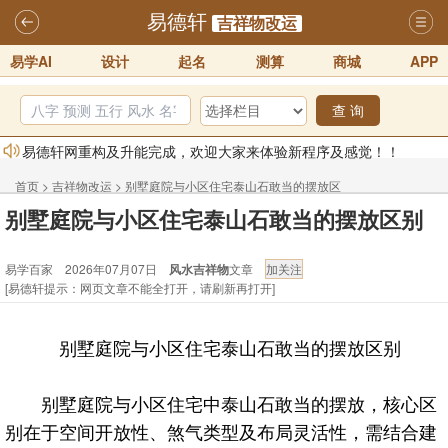
易德轩
吉祥物改运
易学AI
设计
起名
测算
商城
APP
查 询
易德轩网重构及升能完成，欢迎大家来体验新程序及感觉！！
2025-07-01
首页
>
吉祥物改运
>
别墅庭院与小区住宅泰山石敢当的摆放区
2026年化太岁锦囊属马、鼠、牛、龙、兔、狗、鸡生肖化太岁开始预
别墅庭院与小区住宅泰山石敢当的摆放区别
别
订！！
2025-10-01
2026丙午年铁笔居士精批年运说明
2025-10-12
易学百家 2026年07月07日
风水吉祥物
文章
[易德轩提示：网页文章不能全打开，请刷新再打开]
易德轩首席风水大师铁笔居士简介！！
2021-9-2
易德轩通告：本网站易德轩商标及LOGO注册声明
2021-9-7
别墅庭院与小区住宅泰山石敢当的摆放区别
易德轩易学ai，ai批八字紫微命理相学，ai智能体客服系统开通，欢迎
体验！！
2025-07-01
别墅庭院与小区住宅中泰山石敢当的摆放，核心区
别在于空间开放性、煞气类型及布局灵活性，需结合建