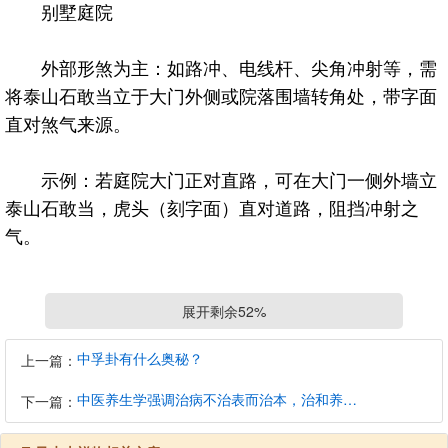
别墅庭院
外部形煞为主：如路冲、电线杆、尖角冲射等，需
将泰山石敢当立于大门外侧或院落围墙转角处，带字面
直对煞气来源。
示例：若庭院大门正对直路，可在大门一侧外墙立
泰山石敢当，虎头（刻字面）直对道路，阻挡冲射之
气。
小区住宅
展开剩余52%
内部气场调整为主：如户型缺角、门对门、门对电
中孚卦有什么奥秘？
上一篇：
梯等“开口煞”，需将泰山石敢当置于室内风水凶位（如
中医养生学强调治病不治表而治本，治和养兼顾是有必要的
缺角处、财位对角线）。
下一篇：