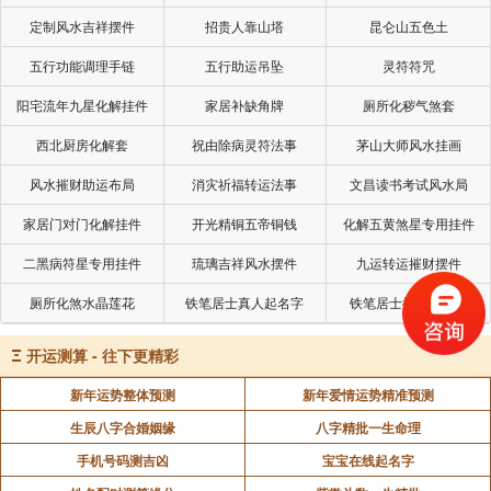
定制风水吉祥摆件
招贵人靠山塔
昆仑山五色土
五行功能调理手链
五行助运吊坠
灵符符咒
阳宅流年九星化解挂件
家居补缺角牌
厕所化秽气煞套
西北厨房化解套
祝由除病灵符法事
茅山大师风水挂画
风水摧财助运布局
消灾祈福转运法事
文昌读书考试风水局
家居门对门化解挂件
开光精铜五帝铜钱
化解五黄煞星专用挂件
二黑病符星专用挂件
琉璃吉祥风水摆件
九运转运摧财摆件
厕所化煞水晶莲花
铁笔居士真人起名字
铁笔居士批命看风水
Ξ
开运测算 - 往下更精彩
新年运势整体预测
新年爱情运势精准预测
生辰八字合婚姻缘
八字精批一生命理
手机号码测吉凶
宝宝在线起名字