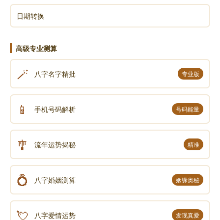
日期转换
高级专业测算
🪄
八字名字精批
专业版
📱
手机号码解析
号码能量
🎐
流年运势揭秘
精准
💍
八字婚姻测算
姻缘奥秘
💘
八字爱情运势
发现真爱