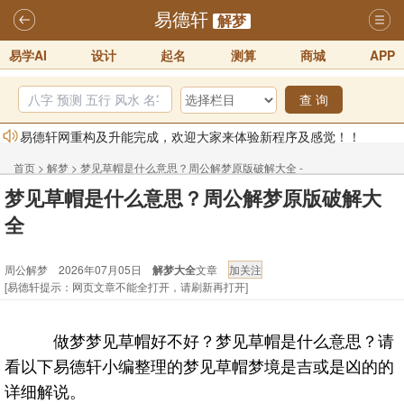
易德轩
解梦
易学AI
设计
起名
测算
商城
APP
查 询
易德轩网重构及升能完成，欢迎大家来体验新程序及感觉！！
2025-07-01
首页
>
解梦
>
梦见草帽是什么意思？周公解梦原版破解大全 -
2026年化太岁锦囊属马、鼠、牛、龙、兔、狗、鸡生肖化太岁开始预
梦见草帽是什么意思？周公解梦原版破解大
周公解梦
订！！
2025-10-01
全
2026丙午年铁笔居士精批年运说明
2025-10-12
易德轩首席风水大师铁笔居士简介！！
2021-9-2
周公解梦 2026年07月05日
解梦大全
文章
[易德轩提示：网页文章不能全打开，请刷新再打开]
易德轩通告：本网站易德轩商标及LOGO注册声明
2021-9-7
易德轩易学ai，ai批八字紫微命理相学，ai智能体客服系统开通，欢迎
做梦梦见草帽好不好？梦见草帽是什么意思？请
体验！！
2025-07-01
看以下易德轩小编整理的梦见草帽梦境是吉或是凶的的
详细解说。