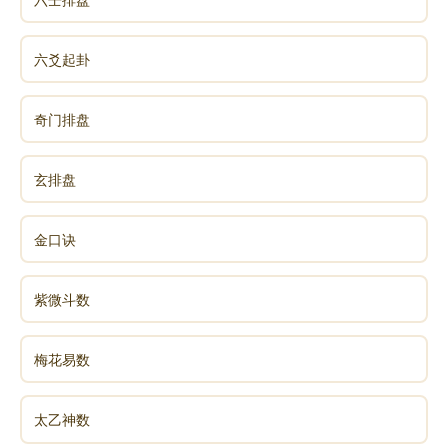
六爻起卦
奇门排盘
玄排盘
金口诀
紫微斗数
梅花易数
太乙神数