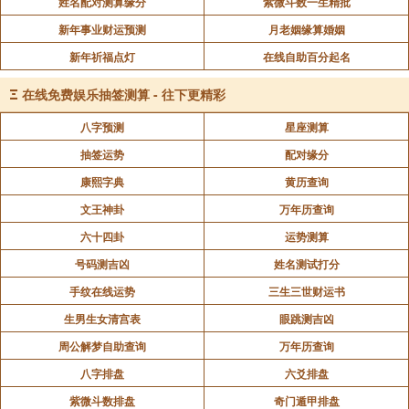
姓名配对测算缘分
紫微斗数一生精批
新年事业财运预测
月老姻缘算婚姻
新年祈福点灯
在线自助百分起名
Ξ
在线免费娱乐抽签测算 - 往下更精彩
八字预测
星座测算
抽签运势
配对缘分
康熙字典
黄历查询
文王神卦
万年历查询
六十四卦
运势测算
号码测吉凶
姓名测试打分
手纹在线运势
三生三世财运书
生男生女清宫表
眼跳测吉凶
周公解梦自助查询
万年历查询
八字排盘
六爻排盘
紫微斗数排盘
奇门遁甲排盘