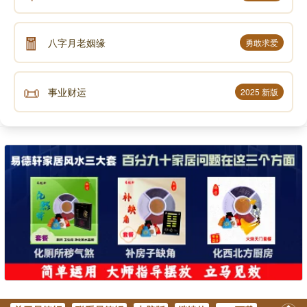
🧧
八字月老姻缘
勇敢求爱
📜
事业财运
2025 新版